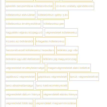
ajándék beszámítása kötelesrészbe
10 éves szabály ajándékozás
kötelesrész elévülése
kötelesrészi igény 5 év
kötelesrész érvényesítése
kötelesrész per
hagyatéki eljárás közjegyző
végrendelet kötelesrész
kizárás az öröklésből
kitagadás kötelesrész
haszonélvezet kötelesrész házastárs
öröklési jogi vita
öröklési ügyvéd debrecen
öröklési jog magyarország
végrendelet érvénytelensége
magánvégrendelet alaki kellékei
sajátkezű végrendelet
gépírásos végrendelet
tanúk végrendeletnél
tanú alkalmatlansága
tanú kedvezményezett
végrendelet dátum hiánya
végrendelet aláírás hiánya
végrendelet több lap
végrendelet megsemmisülése