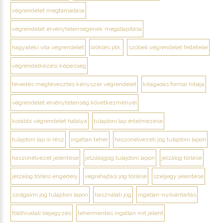
végrendelet megtámadása
végrendelet érvénytelenségének megállapítása
hagyatéki vita végrendelet
öröklés ptk.
szóbeli végrendelet feltételei
végrendelkezési képesség
tévedés megtévesztés kényszer végrendelet
kitagadás formai hibája
végrendelet érvénytelenség következményei
korábbi végrendelet hatálya
tulajdoni lap értelmezése
tulajdoni lap iii rész
ingatlan teher
haszonélvezeti jog tulajdoni lapon
haszonélvezet jelentése
jelzálogjog tulajdoni lapon
jelzálog törlése
jelzálog törlési engedély
végrehajtási jog törlése
széljegy jelentése
szolgalmi jog tulajdoni lapon
használati jog
ingatlan-nyilvántartás
földhivatali bejegyzés
tehermentes ingatlan mit jelent