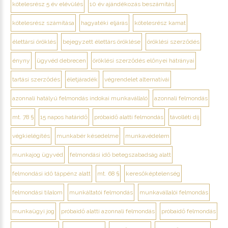
kötelesrész 5 év elévülés
10 év ajándékozás beszámítás
kötelesrész számítása
hagyatéki eljárás
kötelesrész kamat
élettársi öröklés
bejegyzett élettárs öröklése
öröklési szerződés
ényny
ügyvéd debrecen
öröklési szerződés előnyei hátrányai
tartási szerződés
életjáradék
végrendelet alternatívái
azonnali hatályú felmondás indokai munkavállaló
azonnali felmondás
mt. 78 §
15 napos határidő
próbaidő alatti felmondás
távolléti díj
végkielégítés
munkabér késedelme
munkavédelem
munkajog ügyvéd
felmondási idő betegszabadság alatt
felmondási idő táppénz alatt
mt. 68 §
keresőképtelenség
felmondási tilalom
munkáltatói felmondás
munkavállalói felmondás
munkaügyi jog
próbaidő alatti azonnali felmondás
próbaidő felmondás