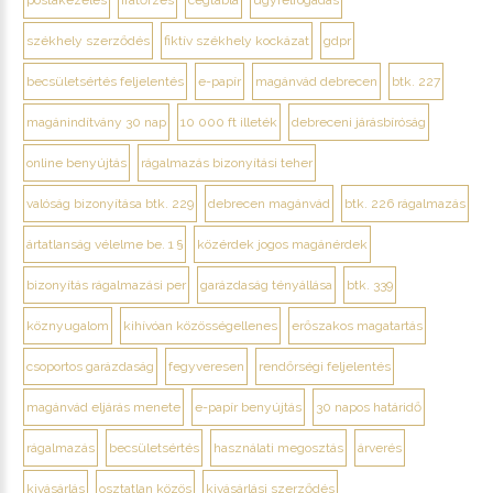
postakezelés
iratőrzés
cégtábla
ügyfélfogadás
székhely szerződés
fiktív székhely kockázat
gdpr
becsületsértés feljelentés
e-papír
magánvád debrecen
btk. 227
magánindítvány 30 nap
10 000 ft illeték
debreceni járásbíróság
online benyújtás
rágalmazás bizonyítási teher
valóság bizonyítása btk. 229
debrecen magánvád
btk. 226 rágalmazás
ártatlanság vélelme be. 1 §
közérdek jogos magánérdek
bizonyítás rágalmazási per
garázdaság tényállása
btk. 339
köznyugalom
kihívóan közösségellenes
erőszakos magatartás
csoportos garázdaság
fegyveresen
rendőrségi feljelentés
magánvád eljárás menete
e-papír benyújtás
30 napos határidő
rágalmazás
becsületsértés
használati megosztás
árverés
kivásárlás
osztatlan közös
kivásárlási szerződés