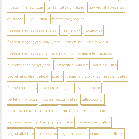
ingatlan finanszírozás
lakáshitel ügyintézés
ügyvéd lakásvásárlás
debrecen
hajdú-bihar
fizetési meghagyás
fizetési meghagyásos eljárás
fmh
mokk
közjegyző
fizetési meghagyás benyújtása
fmh online
fmh.mokk.hu
fizetési meghagyás díja
eljárási díj 3%
15 nap ellentmondás
ellentmondás benyújtása
kézbesítési vélelem
perré alakulás
végrehajtás elrendelése
jogerő
végrehajtható okirat
részletfizetés
fizetési halasztás
követelésbehajtás
számlatartozás
bérleti díj tartozás
kölcsön visszafizetés
vállalkozói díj
kamat számítása
fmh minta
fmh űrlap
fmh határidők
jogi képviselet
polgári jog
perindítás
kereset benyújtása
végrehajtási lap
kézbesítés
jogi tanácsadás
ajándékozási illeték