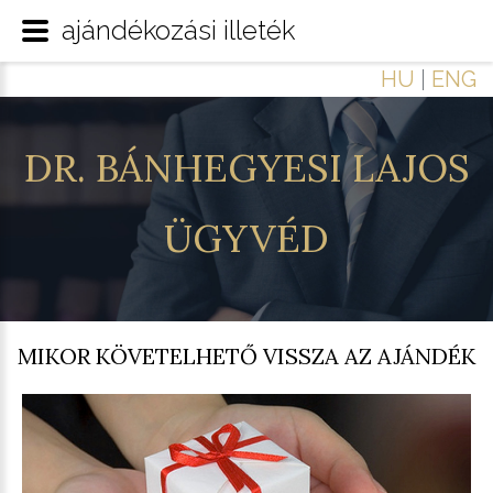
ajándékozási illeték
HU
|
ENG
DR.
BÁNHEGYESI
LAJOS
ÜGYVÉD
MIKOR KÖVETELHETŐ VISSZA AZ AJÁNDÉK