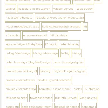
válóper
házastársi közös vagyon
válóper ügyvéd
válás gyerek
házasság felbontása
házastársi közös vagyon megosztása
közös megegyezés válás
korlátolt felelősségű társaság
kft
kft alapítás
egyszemélyes kft
kft törzstőke
egyszemélyes kft alapítása
kft tagok
betéti társaság
beltag felelőssége
kültag felelőssége
beltag
kültag
betéti társaság kültag felelőssége
betéti társaság alapítás
lemondás az örökségről
örökség
hagyatéki eljárás ügyvéd
öröklés visszautasítás
öröklés ügyvéd debrecen
öröklés visszautasítása
hagyatéki eljárás menet
csalás
büntetőjog
tévedésbe ejtés
tévedésbe tartás
büntető ügyvéd
védő ügyvéd
csalás btk
csalás bűncselekmény
baleseti kártérítés
sérelemdíj