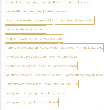
kirendelt védő vagy meghatalmazott védő
büntetőeljárás védő
5 év feletti bűncselekmény kötelező védelem
letartóztatás mellett kötelező védő
őrizet mellett kötelező védő
kényszerintézkedés és védő
magyar nyelvet nem ismeri kötelező védő
kommunikációképtelen kötelező védő
ügyvédet hívni kihallgatás előtt
rendőrségi idézés gyanúsított
gyermekelhelyezés
gyermek elhelyezése
szülői felügyelet gyakorlása
váltott gondoskodás
gyermek lakóhelye
kapcsolattartás szabályozása
kapcsolattartás módosítása
gyermek érdeke ptk. 4:2
bíróság mit mérlegel gyermekelhelyezésnél
bíróság mit mérlegel kapcsolattartásnál