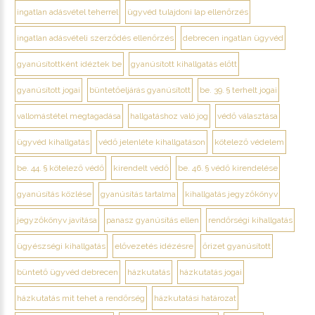
ingatlan adásvétel teherrel
ügyvéd tulajdoni lap ellenőrzés
ingatlan adásvételi szerződés ellenőrzés
debrecen ingatlan ügyvéd
gyanúsítottként idéztek be
gyanúsított kihallgatás előtt
gyanúsított jogai
büntetőeljárás gyanúsított
be. 39. § terhelt jogai
vallomástétel megtagadása
hallgatáshoz való jog
védő választása
ügyvéd kihallgatás
védő jelenléte kihallgatáson
kötelező védelem
be. 44. § kötelező védő
kirendelt védő
be. 46. § védő kirendelése
gyanúsítás közlése
gyanúsítás tartalma
kihallgatás jegyzőkönyv
jegyzőkönyv javítása
panasz gyanúsítás ellen
rendőrségi kihallgatás
ügyészségi kihallgatás
elővezetés idézésre
őrizet gyanúsított
büntető ügyvéd debrecen
házkutatás
házkutatás jogai
házkutatás mit tehet a rendőrség
házkutatási határozat