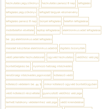
házkutatás jegyzőkönyv
házkutatás panasz 8 nap
lefoglalás
lefoglalás jegyzőkönyv
lefoglalt tárgyak elismervény
lefoglalás panasz 8 nap
bűnjel lefoglalás
telefon lefoglalása
mobiltelefon elvétele
laptop lefoglalása
elektronikus adat lefoglalása
be. 315 elektronikus adat lefoglalás
másolat készítése elektronikus adatról
digitális bizonyíték
védő jelenléte házkutatásnál
ügyvéd házkutatás
védőhöz való jog
büntetőeljárás be.
nyomozó hatóság intézkedés
rendőrségi intézkedés jogorvoslat
kötelező védő
kötelező védelem be. 44. §
mikor kötelező ügyvéd büntetőügyben
védő kötelező részvétele
gyanúsított védőhöz való joga
terhelt hatékony védelemhez való joga
védő kirendelése