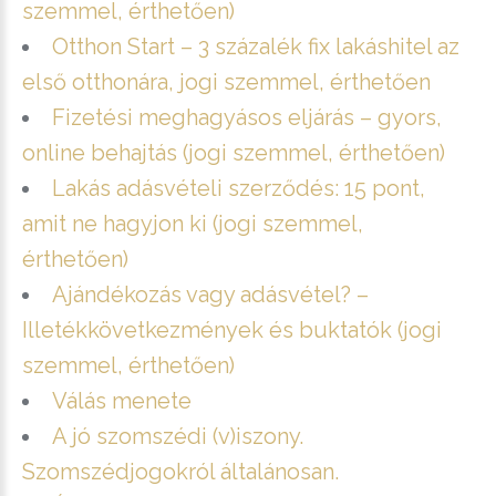
szemmel, érthetően)
Otthon Start – 3 százalék fix lakáshitel az
első otthonára, jogi szemmel, érthetően
Fizetési meghagyásos eljárás – gyors,
online behajtás (jogi szemmel, érthetően)
Lakás adásvételi szerződés: 15 pont,
amit ne hagyjon ki (jogi szemmel,
érthetően)
Ajándékozás vagy adásvétel? –
Illetékkövetkezmények és buktatók (jogi
szemmel, érthetően)
Válás menete
A jó szomszédi (v)iszony.
Szomszédjogokról általánosan.