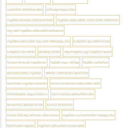
szakértői értékbecslés
költségmegosztás
ingatlanvásárlás debrecenben
ingatlan adásvételi szerződés debrecen
ügyvéd ingatlan adásvétel debrecen
ingatlan adásvétel ügyvédi ellenjegyzés
tulajdoni lap ellenőrzés
tulajdoni lap teher
jelzálog törlés
végrehajtási jog tulajdoni lapon
haszonélvezet ingatlanon
foglaló vagy előleg
foglaló szabályai
előszerződés ingatlan
vételár ütemezés bankhitel
bankhitel ingatlanvásárlás
tehermentesítés adásvétel előtt
birtokbaadás jegyzőkönyv
közműátírás adásvétel után
társasházi alapító okirat
szmsz társasház
közös költség tartozás ellenőrzés
ingatlan-nyilvántartási bejegyzés
földhivatali eljárás
ingatlan adásvétel kockázatok