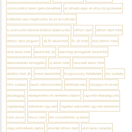
szomszédos telek igénybevétele
az áthajló ágak és átnyúló gyökerek
kilátástól való megfosztás és az árnyékolás
a szomszéd telkére történő ablaknyitás
otthon start
otthon start hitel
otthon start program
3% fix lakáshitel
fix 3% hitel
első otthon hitel
első lakás hitel
lakáshitel 3%
államilag támogatott lakáshitel
lakásvásárlás támogatás
új lakás hitel
használt lakás hitel
építési hitel 3%
önerő lakáshitel
tb jogviszony feltételek
jtm szabály
hfm szabály
banki előminősítés
értékbecslés
közjegyzői okirat
jelzálogjog
elidegenítési és terhelési tilalom
ügyvédi ellenjegyzés
ingatlanjog
debrecen ügyvéd
ingatlan adásvétel ügyvéd debrecen
csok plusz
falusi csok
áfa visszatérítés új lakás
négyzetméterár plafon
árkorlát otthon start
első lakás vásárlás