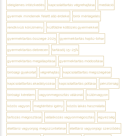
ideiglenes intézkedés
kapcsolattartás végrehajtása
mediáció
gyermek mindenek felett álló érdeke
bírói mérlegelés
rendkívüli körülmény
külföldre költözés gyermekkel
gyermektartás összege 2025
gyermektartás hajdú-bihar
gyermektartás debrecen
tartásdíj 15–25%
gyermektartás megállapítása
gyermektartás módosítása
bírósági gyakorlat
végrehajtás
kapcsolattartás megszegése
kapcsolattartás akadályozása
kapcsolattartás pótlása
pénzbírság
bírósági kérelem
vagyonmegosztás válásnál
különvagyon
közös vagyon
megtérítési igény
közös lakás használata
tartozás megosztása
vállalkozás vagyonmegosztás
egyezség
élettársi vagyonjog megszüntetése
élettársi vagyonjogi szerződés