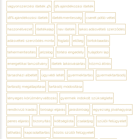
vagyonszerzési illeték 4%
9% ajándékozási illeték
18% ajándékozási illeték
illetékmentesség
cserét pótló vétel
haszonélvezet
illetékalap
nav illeték
lakás adásvételi szerződés
adásvételi szerződés minta
foglaló
előleg
birtokbaadás
tehermentesítés
jelzálog
törlési engedély
tulajdoni lap
energetikai tanúsítvány
illeték lakásvásárlás
közmű átírás
társasházi albetét
ügyvédi letét
gyermektartás
gyermektartásdíj
tartásdíj megállapítása
tartásdíj módosítása
lényeges körülményváltozás
gyermek indokolt szükséglete
rendkívüli kiadás
bírósági eljárás
járásbíróság
egyezség jóváhagyása
peres eljárás
bizonyítás
költséglista
családjog
szülői felügyelet
láthatás
kapcsolattartás
közös szülői felügyelet