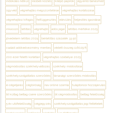
indokolás nélkül
írásbeli közlés
kilépő papírok
egyenlő bánásmód
ügyvéd
végrehajtás megszüntetése
végrehajtás korlátozása
végrehajtási kifogás
felfüggesztés
elévülés
teljesítés igazolása
inkasszó
letiltás
végrehajtó
adós jogai
letiltás mértéke 2025
jövedelem letiltás 2025
bérletiltás százalék 33 50
családi adókedvezmény mentes
védett összeg 116029 ft
200 ezer feletti korlátlan
végrehajtás szabályai 2025
cégmódosítás székhelyváltozás
székhely módosítása
székhelyszolgáltatás szerződés
társasági szerződés módosítás
e-cégeljárás
cégbíróság
nav online számla
tulajdonosi hozzájárulás
bt kültag beltag csere szerződés
bt cégmódosítás
beltag felelősség
5 év utófelelősség
cégjegyzés
székhelyszolgáltatás jogi feltételek