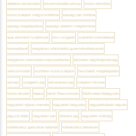
élettársi elszámolás
közreműködés aránya
közös ráfordítás
közös tulajdon megszüntetése
apasági per indítása
apaság megállapítása
apasági vélelem megdöntése
apai elismerő nyilatkozat
dns-vizsgálat
szakértő kirendelése
keresetlevél
ideiglenes intézkedés gyermekelhelyezés
ideiglenes intézkedés kapcsolattartás
előzetes végrehajthatóság
valószínűsítés
osztatlan közös tulajdon
használati megállapodás
vázrajz
szolgalmi jog
elővásárlási jog
tulajdoni hányad
közös részek
bejáró
banki finanszírozás
földhivatali feljegyzés
hagyatéki eljárás menete
hagyatéki tárgyalás
hagyatékátadó végzés
jegyzői leltár
hagyatéki per
öröklési jog
hagyatéki költség
kötelesrész igénylése határidő
kötelesrész debrecen