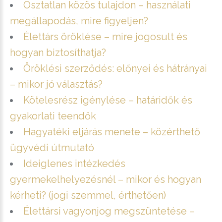
Osztatlan közös tulajdon – használati
megállapodás, mire figyeljen?
Élettárs öröklése – mire jogosult és
hogyan biztosíthatja?
Öröklési szerződés: előnyei és hátrányai
– mikor jó választás?
Kötelesrész igénylése – határidők és
gyakorlati teendők
Hagyatéki eljárás menete – közérthető
ügyvédi útmutató
Ideiglenes intézkedés
gyermekelhelyezésnél – mikor és hogyan
kérheti? (jogi szemmel, érthetően)
Élettársi vagyonjog megszüntetése –