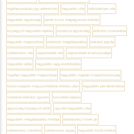
ingatlanvásárlás jogi ellenőrzés
hagyatéki vita
örököstársak vita
hagyatéki egyezség
peren kívüli megegyezés öröklés
közjegyző hagyatéki eljárás
osztályos egyezség
örökrész kivásárlása
hagyaték megosztása
örökösök megállapodása
öröklési jogvita
kötelesrész vita
végrendelet vita
végrendelet érvényessége
hagyatéki leltár
hagyatéki vagyonértékelés
ingatlan hagyaték megosztása
hagyatéki ingatlan tulajdonközösség
közös tulajdon megszüntetése öröklés után
hagyatéki per elkerülése
mediáció öröklési ügyben
közvetítői eljárás
egyezség közjegyző előtt
ügyvéd hagyatéki vita
hagyatéki megállapodás mintája
kötelesrész kinek jár
kötelesrész mértéke
kötelesrész alapja
hagyaték tiszta értéke