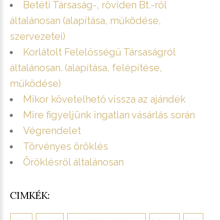
Betéti Társaság-, röviden Bt.-ről
általánosan (alapítása, működése,
szervezetei)
Korlátolt Felelősségű Társaságról
általánosan. (alapítása, felépítése,
működése)
Mikor követelhető vissza az ajándék
Mire figyeljünk ingatlan vásárlás során
Végrendelet
Törvényes öröklés
Öröklésről általánosan
CIMKÉK: