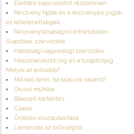
Élettársi kapcsolatról részletesen.
Részvény fajták és a részvényesi jogok
és kötelezettségek.
Részvénytársaságról érthetőbben.
Alapítása, szervezete.
Házassági vagyonjogi szerződés.
Haszonélvezeti jog és a tulajdonjog.
Melyik az erősebb?
Mit kell tenni, ha találunk valamit?
Orvosi műhiba
Baleseti kártérítés
Csalás
Öröklés visszautasítása
Lemondás az örökségről