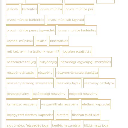
járadék
kártérítés
orvosi műhiba
orvosi műhiba per
orvosi műhiba kártérítés
orvosi műhibák ügyvéd
orvosi műhiba peres ügyvédek
orvosi muhiba kártérítes
kórházi műhibák
találás
kincstalálás
mit kell tenni ha találunk valamit?
jogtalan elsajátítás
haszonélvezeti jog
tulajdonjog
házassági vagyonjogi szerződés
részvénytársaság
részvény
részvénytársaság alapítása
részvénytársaság szervezete
részvény fajták
részvény osztályok
törzsrészvény
elsőbbségi részvény
dolgozói részvény
kamatozó részvény
visszaváltható részvény
élettársi kapcsolat
bejegyzett élettársi kapcsolat
élettárs
tilosban talált állat
a gyümölcs felszedés joga
kerítés használata
földtámasz joga