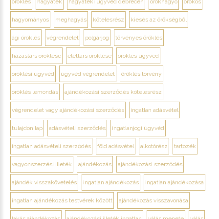
öröklés
hagyaték
hagyatéki ügyvéd debrecen
örökhagyó
örökös
hagyományos
meghagyás
kötelesrész
kiesés az örökségből
ági öröklés
végrendelet
polgárjog
törvényes öröklés
házastárs öröklése
élettárs öröklése
öröklés ügyvéd
öröklési ügyvéd
ügyvéd végrendelet
öröklés törvény
öröklés lemondás
ajándékozási szerződés kötelesrész
végrendelet vagy ajándékozási szerződés
ingatlan adásvétel
tulajdonilap
adásvételi szerződés
ingatlanjogi ügyvéd
ingatlan adásvételi szerződés
föld adásvétel
alkotórész
tartozék
vagyonszerzési illeték
ajándékozás
ajándékozási szerződés
ajándék visszakövetelés
ingatlan ajándékozás
ingatlan ajándékozása
ingatlan ajándékozás testvérek között
ajándékozás visszavonása
lakás ajándékozás
ajándékozási illeték ingatlan
válás menete
válás