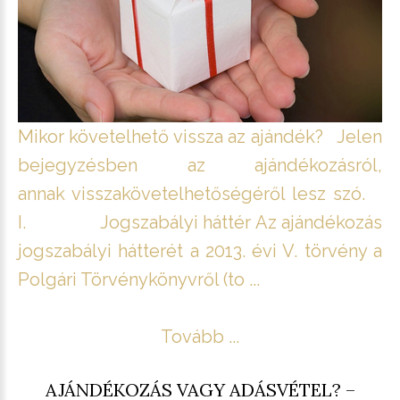
Mikor követelhető vissza az ajándék? Jelen
bejegyzésben az ajándékozásról,
annak visszakövetelhetőségéről lesz szó.
I. Jogszabályi háttér Az ajándékozás
jogszabályi hátterét a 2013. évi V. törvény a
Polgári Törvénykönyvről (to ...
Tovább ...
AJÁNDÉKOZÁS VAGY ADÁSVÉTEL? –