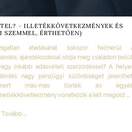
TEL? – ILLETÉKKÖVETKEZMÉNYEK ÉS
I SZEMMEL, ÉRTHETŐEN)
Ingatlan átadásánál sokszor felmerül 
kérdés: ajándékozással oldja meg családon belül
vagy inkább adásvételi szerződéssel? A helye
döntés nagy pénzügyi különbséget jelenthet
mert más-más illeték és egyé
mellékkövetkezmény vonatkozik a két megold ...
Tovább ...