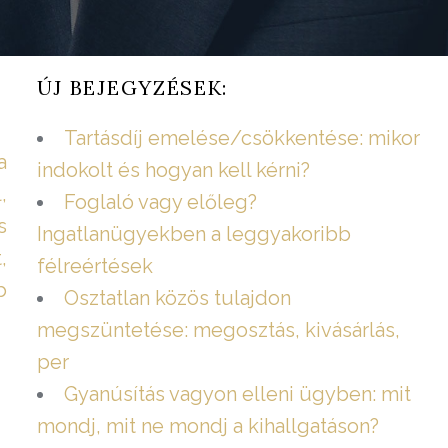
ÚJ BEJEGYZÉSEK:
Tartásdíj emelése/csökkentése: mikor
a
indokolt és hogyan kell kérni?
,
Foglaló vagy előleg?
s
Ingatlanügyekben a leggyakoribb
,
félreértések
b
Osztatlan közös tulajdon
megszüntetése: megosztás, kivásárlás,
per
Gyanúsítás vagyon elleni ügyben: mit
mondj, mit ne mondj a kihallgatáson?