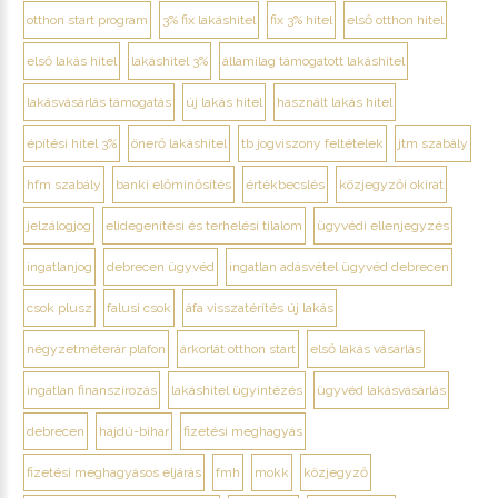
otthon start program
3% fix lakáshitel
fix 3% hitel
első otthon hitel
első lakás hitel
lakáshitel 3%
államilag támogatott lakáshitel
lakásvásárlás támogatás
új lakás hitel
használt lakás hitel
építési hitel 3%
önerő lakáshitel
tb jogviszony feltételek
jtm szabály
hfm szabály
banki előminősítés
értékbecslés
közjegyzői okirat
jelzálogjog
elidegenítési és terhelési tilalom
ügyvédi ellenjegyzés
ingatlanjog
debrecen ügyvéd
ingatlan adásvétel ügyvéd debrecen
csok plusz
falusi csok
áfa visszatérítés új lakás
négyzetméterár plafon
árkorlát otthon start
első lakás vásárlás
ingatlan finanszírozás
lakáshitel ügyintézés
ügyvéd lakásvásárlás
debrecen
hajdú-bihar
fizetési meghagyás
fizetési meghagyásos eljárás
fmh
mokk
közjegyző