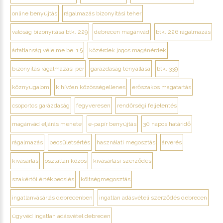
online benyújtás
rágalmazás bizonyítási teher
valóság bizonyítása btk. 229
debrecen magánvád
btk. 226 rágalmazás
ártatlanság vélelme be. 1 §
közérdek jogos magánérdek
bizonyítás rágalmazási per
garázdaság tényállása
btk. 339
köznyugalom
kihívóan közösségellenes
erőszakos magatartás
csoportos garázdaság
fegyveresen
rendőrségi feljelentés
magánvád eljárás menete
e-papír benyújtás
30 napos határidő
rágalmazás
becsületsértés
használati megosztás
árverés
kivásárlás
osztatlan közös
kivásárlási szerződés
szakértői értékbecslés
költségmegosztás
ingatlanvásárlás debrecenben
ingatlan adásvételi szerződés debrecen
ügyvéd ingatlan adásvétel debrecen