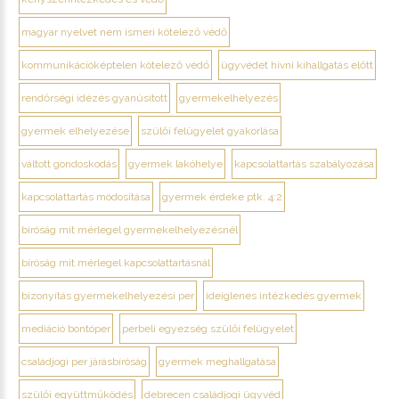
magyar nyelvet nem ismeri kötelező védő
kommunikációképtelen kötelező védő
ügyvédet hívni kihallgatás előtt
rendőrségi idézés gyanúsított
gyermekelhelyezés
gyermek elhelyezése
szülői felügyelet gyakorlása
váltott gondoskodás
gyermek lakóhelye
kapcsolattartás szabályozása
kapcsolattartás módosítása
gyermek érdeke ptk. 4:2
bíróság mit mérlegel gyermekelhelyezésnél
bíróság mit mérlegel kapcsolattartásnál
bizonyítás gyermekelhelyezési per
ideiglenes intézkedés gyermek
mediáció bontóper
perbeli egyezség szülői felügyelet
családjogi per járásbíróság
gyermek meghallgatása
szülői együttműködés
debrecen családjogi ügyvéd