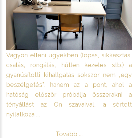
Vagyon elleni ügyekben (lopás, sikkasztás,
csalás, rongálás, hűtlen kezelés stb.) a
gyanúsítotti kihallgatás sokszor nem „egy
beszélgetés”, hanem az a pont, ahol a
hatóság először próbálja összerakni a
tényállást az Ön szavaival, a sértett
nyilatkoza ...
Tovább ...