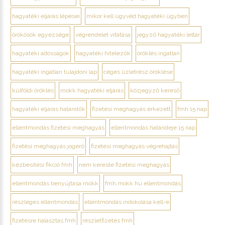
hagyatéki eljárás lépései
mikor kell ügyvéd hagyatéki ügyben
örökösök egyezsége
végrendelet vitatása
jegyző hagyatéki leltár
hagyatéki adósságok
hagyatéki hitelezők
öröklés ingatlan
hagyatéki ingatlan tulajdoni lap
céges üzletrész öröklése
külföldi öröklés
mokk hagyatéki eljárás
közjegyző kereső
hagyatéki eljárás határidők
fizetési meghagyás érkezett
fmh 15 nap
ellentmondás fizetési meghagyás
ellentmondás határideje 15 nap
fizetési meghagyás jogerő
fizetési meghagyás végrehajtás
kézbesítési fikció fmh
nem kereste fizetési meghagyás
ellentmondás benyújtása mokk
fmh.mokk.hu ellentmondás
részleges ellentmondás
ellentmondás indokolása kell-e
fizetésre halasztás fmh
részletfizetés fmh