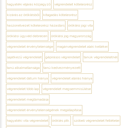
hagyatéki eljárás közjegyző
végrendelet kötelesrész
kizárás az öröklésből
kitagadás kötelesrész
haszonélvezet kötelesrész házastárs
öröklési jogi vita
öröklési ügyvéd debrecen
öröklési jog magyarország
végrendelet érvénytelensége
magánvégrendelet alaki kellékei
sajátkezű végrendelet
gépírásos végrendelet
tanúk végrendeletnél
tanú alkalmatlansága
tanú kedvezményezett
végrendelet dátum hiánya
végrendelet aláírás hiánya
végrendelet több lap
végrendelet megsemmisülése
végrendelet megtámadása
végrendelet érvénytelenségének megállapítása
hagyatéki vita végrendelet
öröklés ptk.
szóbeli végrendelet feltételei