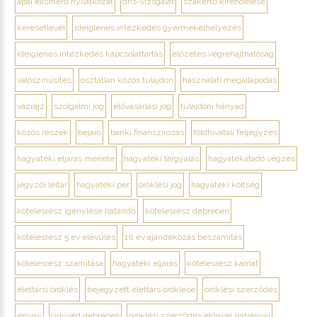
apai elismerő nyilatkozat
dns-vizsgálat
szakértő kirendelése
keresetlevél
ideiglenes intézkedés gyermekelhelyezés
ideiglenes intézkedés kapcsolattartás
előzetes végrehajthatóság
valószínűsítés
osztatlan közös tulajdon
használati megállapodás
vázrajz
szolgalmi jog
elővásárlási jog
tulajdoni hányad
közös részek
bejáró
banki finanszírozás
földhivatali feljegyzés
hagyatéki eljárás menete
hagyatéki tárgyalás
hagyatékátadó végzés
jegyzői leltár
hagyatéki per
öröklési jog
hagyatéki költség
kötelesrész igénylése határidő
kötelesrész debrecen
kötelesrész 5 év elévülés
10 év ajándékozás beszámítás
kötelesrész számítása
hagyatéki eljárás
kötelesrész kamat
élettársi öröklés
bejegyzett élettárs öröklése
öröklési szerződés
ényny
ügyvéd debrecen
öröklési szerződés előnyei hátrányai