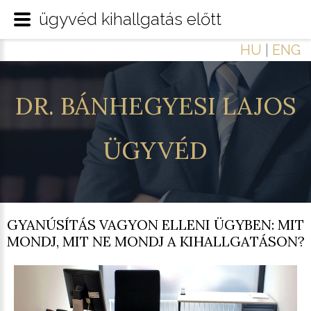
ügyvéd kihallgatás előtt
HU
|
ENG
DR.
BÁNHEGYESI
LAJOS
ÜGYVÉD
GYANÚSÍTÁS VAGYON ELLENI ÜGYBEN: MIT
MONDJ, MIT NE MONDJ A KIHALLGATÁSON?