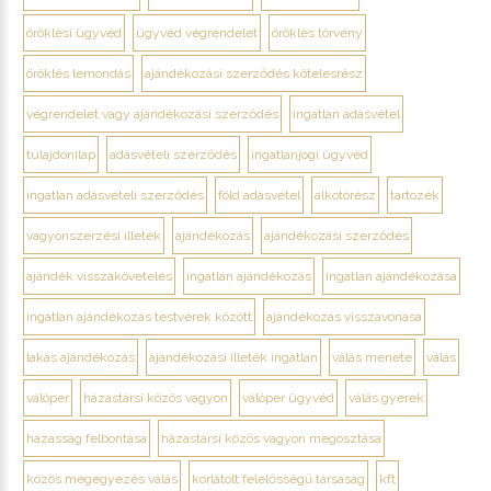
öröklési ügyvéd
ügyvéd végrendelet
öröklés törvény
öröklés lemondás
ajándékozási szerződés kötelesrész
végrendelet vagy ajándékozási szerződés
ingatlan adásvétel
tulajdonilap
adásvételi szerződés
ingatlanjogi ügyvéd
ingatlan adásvételi szerződés
föld adásvétel
alkotórész
tartozék
vagyonszerzési illeték
ajándékozás
ajándékozási szerződés
ajándék visszakövetelés
ingatlan ajándékozás
ingatlan ajándékozása
ingatlan ajándékozás testvérek között
ajándékozás visszavonása
lakás ajándékozás
ajándékozási illeték ingatlan
válás menete
válás
válóper
házastársi közös vagyon
válóper ügyvéd
válás gyerek
házasság felbontása
házastársi közös vagyon megosztása
közös megegyezés válás
korlátolt felelősségű társaság
kft