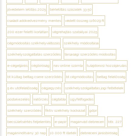
jövedelem letiltás 2025
bérletiltás százalék 33 50
családi adókedvezmény mentes
védett összeg 116029 ft
200 ezer feletti korlátlan
végrehajtás szabályai 2025
cégmódosítás székhelyváltozás
székhely módosítása
székhelyszolgáltatás szerződés
társasági szerződés módosítás
e-cégeljárás
cégbíróság
nav online számla
tulajdonosi hozzájárulás
bt kültag beltag csere szerződés
bt cégmódosítás
beltag felelősség
5 év utófelelősség
cégjegyzés
székhelyszolgáltatás jogi feltételek
postakezelés
iratőrzés
cégtábla
ügyfélfogadás
székhely szerződés
fiktív székhely kockázat
gdpr
becsületsértés feljelentés
e-papír
magánvád debrecen
btk. 227
magánindítvány 30 nap
10 000 ft illeték
debreceni járásbíróság