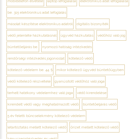
mobiltelefon elvétele
laptop lefoglalása
elektronikus adat lefoglalása
be. 315 elektronikus adat lefoglalás
másolat készítése elektronikus adatról
digitális bizonyíték
védő jelenléte házkutatásnál
ügyvéd házkutatás
védőhöz való jog
büntetőeljárás be.
nyomozó hatóság intézkedés
rendőrségi intézkedés jogorvoslat
kötelező védő
kötelező védelem be. 44. §
mikor kötelező ügyvéd büntetőügyben
védő kötelező részvétele
gyanúsított védőhöz való joga
terhelt hatékony védelemhez való joga
védő kirendelése
kirendelt védő vagy meghatalmazott védő
büntetőeljárás védő
5 év feletti bűncselekmény kötelező védelem
letartóztatás mellett kötelező védő
őrizet mellett kötelező védő
kényszerintézkedés és védő