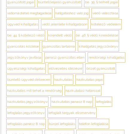
gyanúsított jogai
büntetőeljárás gyanúsított
be. 39. § terhelt jogai
vallomástétel megtagadása
hallgatáshoz való jog
védő választása
ügyvéd kihallgatás
védő jelenléte kihallgatáson
kötelező védelem
be. 44. § kötelező védő
kirendelt védő
be. 46. § védő kirendelése
gyanúsítás közlése
gyanúsítás tartalma
kihallgatás jegyzőkönyv
jegyzőkönyv javítása
panasz gyanúsítás ellen
rendőrségi kihallgatás
ügyészségi kihallgatás
elővezetés idézésre
őrizet gyanúsított
büntető ügyvéd debrecen
házkutatás
házkutatás jogai
házkutatás mit tehet a rendőrség
házkutatási határozat
házkutatás jegyzőkönyv
házkutatás panasz 8 nap
lefoglalás
lefoglalás jegyzőkönyv
lefoglalt tárgyak elismervény
lefoglalás panasz 8 nap
bűnjel lefoglalás
telefon lefoglalása