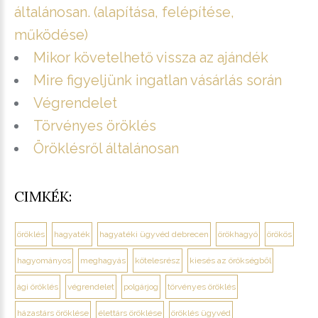
általánosan. (alapítása, felépítése,
működése)
Mikor követelhető vissza az ajándék
Mire figyeljünk ingatlan vásárlás során
Végrendelet
Törvényes öröklés
Öröklésről általánosan
CIMKÉK:
öröklés
hagyaték
hagyatéki ügyvéd debrecen
örökhagyó
örökös
hagyományos
meghagyás
kötelesrész
kiesés az örökségből
ági öröklés
végrendelet
polgárjog
törvényes öröklés
házastárs öröklése
élettárs öröklése
öröklés ügyvéd