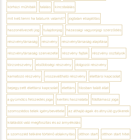
kórházi műhibák
találás
kincstalálás
mit kell tenni ha találunk valamit?
jogtalan elsajátítás
haszonélvezeti jog
tulajdonjog
házassági vagyonjogi szerződés
részvénytársaság
részvény
részvénytársaság alapítása
részvénytársaság szervezete
részvény fajták
részvény osztályok
törzsrészvény
elsőbbségi részvény
dolgozói részvény
kamatozó részvény
visszaváltható részvény
élettársi kapcsolat
bejegyzett élettársi kapcsolat
élettárs
tilosban talált állat
a gyümölcs felszedés joga
kerítés használata
földtámasz joga
szomszédos telek igénybevétele
az áthajló ágak és átnyúló gyökerek
kilátástól való megfosztás és az árnyékolás
a szomszéd telkére történő ablaknyitás
otthon start
otthon start hitel