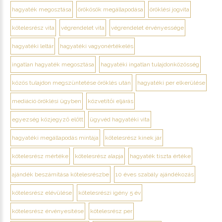
hagyaték megosztása
örökösök megállapodása
öröklési jogvita
kötelesrész vita
végrendelet vita
végrendelet érvényessége
hagyatéki leltár
hagyatéki vagyonértékelés
ingatlan hagyaték megosztása
hagyatéki ingatlan tulajdonközösség
közös tulajdon megszüntetése öröklés után
hagyatéki per elkerülése
mediáció öröklési ügyben
közvetítői eljárás
egyezség közjegyző előtt
ügyvéd hagyatéki vita
hagyatéki megállapodás mintája
kötelesrész kinek jár
kötelesrész mértéke
kötelesrész alapja
hagyaték tiszta értéke
ajándék beszámítása kötelesrészbe
10 éves szabály ajándékozás
kötelesrész elévülése
kötelesrészi igény 5 év
kötelesrész érvényesítése
kötelesrész per