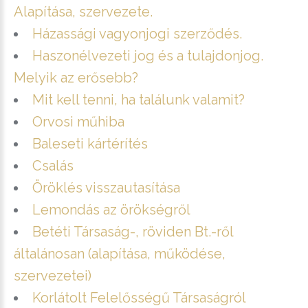
Alapítása, szervezete.
Házassági vagyonjogi szerződés.
Haszonélvezeti jog és a tulajdonjog.
Melyik az erősebb?
Mit kell tenni, ha találunk valamit?
Orvosi műhiba
Baleseti kártérítés
Csalás
Öröklés visszautasítása
Lemondás az örökségről
Betéti Társaság-, röviden Bt.-ről
általánosan (alapítása, működése,
szervezetei)
Korlátolt Felelősségű Társaságról