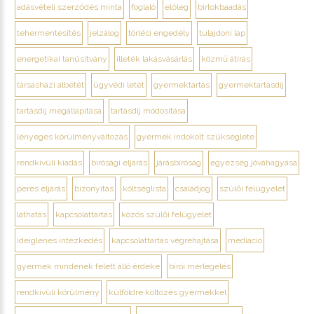
adásvételi szerződés minta
foglaló
előleg
birtokbaadás
tehermentesítés
jelzálog
törlési engedély
tulajdoni lap
energetikai tanúsítvány
illeték lakásvásárlás
közmű átírás
társasházi albetét
ügyvédi letét
gyermektartás
gyermektartásdíj
tartásdíj megállapítása
tartásdíj módosítása
lényeges körülményváltozás
gyermek indokolt szükséglete
rendkívüli kiadás
bírósági eljárás
járásbíróság
egyezség jóváhagyása
peres eljárás
bizonyítás
költséglista
családjog
szülői felügyelet
láthatás
kapcsolattartás
közös szülői felügyelet
ideiglenes intézkedés
kapcsolattartás végrehajtása
mediáció
gyermek mindenek felett álló érdeke
bírói mérlegelés
rendkívüli körülmény
külföldre költözés gyermekkel