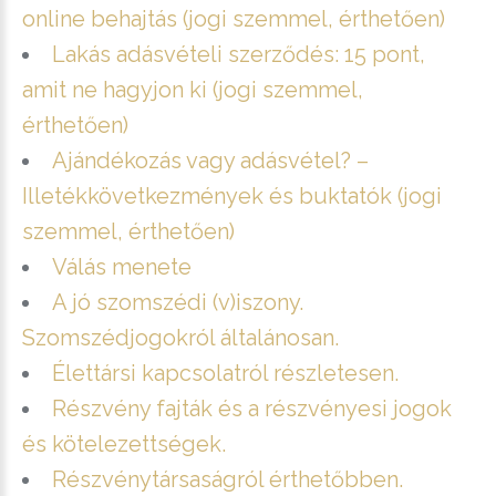
online behajtás (jogi szemmel, érthetően)
Lakás adásvételi szerződés: 15 pont,
amit ne hagyjon ki (jogi szemmel,
érthetően)
Ajándékozás vagy adásvétel? –
Illetékkövetkezmények és buktatók (jogi
szemmel, érthetően)
Válás menete
A jó szomszédi (v)iszony.
Szomszédjogokról általánosan.
Élettársi kapcsolatról részletesen.
Részvény fajták és a részvényesi jogok
és kötelezettségek.
Részvénytársaságról érthetőbben.