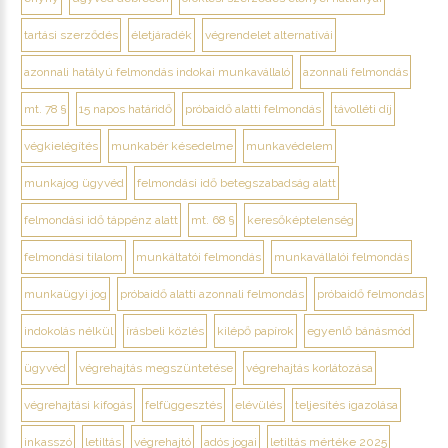
tartási szerződés
életjáradék
végrendelet alternatívái
azonnali hatályú felmondás indokai munkavállaló
azonnali felmondás
mt. 78 §
15 napos határidő
próbaidő alatti felmondás
távolléti díj
végkielégítés
munkabér késedelme
munkavédelem
munkajog ügyvéd
felmondási idő betegszabadság alatt
felmondási idő táppénz alatt
mt. 68 §
keresőképtelenség
felmondási tilalom
munkáltatói felmondás
munkavállalói felmondás
munkaügyi jog
próbaidő alatti azonnali felmondás
próbaidő felmondás
indokolás nélkül
írásbeli közlés
kilépő papírok
egyenlő bánásmód
ügyvéd
végrehajtás megszüntetése
végrehajtás korlátozása
végrehajtási kifogás
felfüggesztés
elévülés
teljesítés igazolása
inkasszó
letiltás
végrehajtó
adós jogai
letiltás mértéke 2025