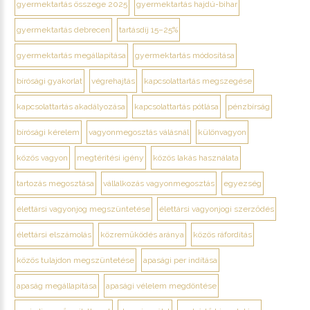
gyermektartás összege 2025
gyermektartás hajdú-bihar
gyermektartás debrecen
tartásdíj 15–25%
gyermektartás megállapítása
gyermektartás módosítása
bírósági gyakorlat
végrehajtás
kapcsolattartás megszegése
kapcsolattartás akadályozása
kapcsolattartás pótlása
pénzbírság
bírósági kérelem
vagyonmegosztás válásnál
különvagyon
közös vagyon
megtérítési igény
közös lakás használata
tartozás megosztása
vállalkozás vagyonmegosztás
egyezség
élettársi vagyonjog megszüntetése
élettársi vagyonjogi szerződés
élettársi elszámolás
közreműködés aránya
közös ráfordítás
közös tulajdon megszüntetése
apasági per indítása
apaság megállapítása
apasági vélelem megdöntése