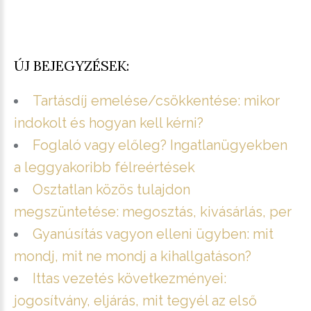
ÚJ BEJEGYZÉSEK:
Tartásdíj emelése/csökkentése: mikor
indokolt és hogyan kell kérni?
Foglaló vagy előleg? Ingatlanügyekben
a leggyakoribb félreértések
Osztatlan közös tulajdon
megszüntetése: megosztás, kivásárlás, per
Gyanúsítás vagyon elleni ügyben: mit
mondj, mit ne mondj a kihallgatáson?
Ittas vezetés következményei:
jogosítvány, eljárás, mit tegyél az első