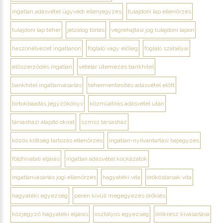
ingatlan adásvétel ügyvédi ellenjegyzés
tulajdoni lap ellenőrzés
tulajdoni lap teher
jelzálog törlés
végrehajtási jog tulajdoni lapon
haszonélvezet ingatlanon
foglaló vagy előleg
foglaló szabályai
előszerződés ingatlan
vételár ütemezés bankhitel
bankhitel ingatlanvásárlás
tehermentesítés adásvétel előtt
birtokbaadás jegyzőkönyv
közműátírás adásvétel után
társasházi alapító okirat
szmsz társasház
közös költség tartozás ellenőrzés
ingatlan-nyilvántartási bejegyzés
földhivatali eljárás
ingatlan adásvétel kockázatok
ingatlanvásárlás jogi ellenőrzés
hagyatéki vita
örököstársak vita
hagyatéki egyezség
peren kívüli megegyezés öröklés
közjegyző hagyatéki eljárás
osztályos egyezség
örökrész kivásárlása