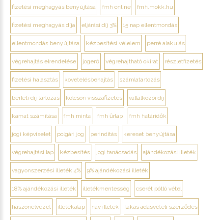
fizetési meghagyás benyújtása
fmh online
fmh.mokk.hu
fizetési meghagyás díja
eljárási díj 3%
15 nap ellentmondás
ellentmondás benyújtása
kézbesítési vélelem
perré alakulás
végrehajtás elrendelése
jogerő
végrehajtható okirat
részletfizetés
fizetési halasztás
követelésbehajtás
számlatartozás
bérleti díj tartozás
kölcsön visszafizetés
vállalkozói díj
kamat számítása
fmh minta
fmh űrlap
fmh határidők
jogi képviselet
polgári jog
perindítás
kereset benyújtása
végrehajtási lap
kézbesítés
jogi tanácsadás
ajándékozási illeték
vagyonszerzési illeték 4%
9% ajándékozási illeték
18% ajándékozási illeték
illetékmentesség
cserét pótló vétel
haszonélvezet
illetékalap
nav illeték
lakás adásvételi szerződés