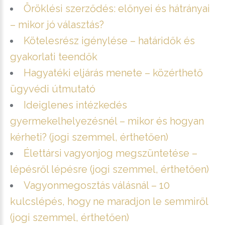
Öröklési szerződés: előnyei és hátrányai
– mikor jó választás?
Kötelesrész igénylése – határidők és
gyakorlati teendők
Hagyatéki eljárás menete – közérthető
ügyvédi útmutató
Ideiglenes intézkedés
gyermekelhelyezésnél – mikor és hogyan
kérheti? (jogi szemmel, érthetően)
Élettársi vagyonjog megszüntetése –
lépésről lépésre (jogi szemmel, érthetően)
Vagyonmegosztás válásnál – 10
kulcslépés, hogy ne maradjon le semmiről
(jogi szemmel, érthetően)