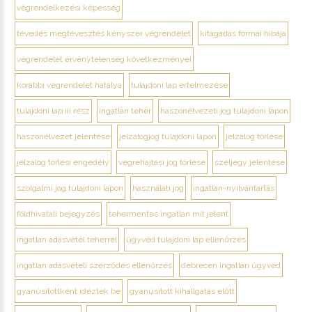
végrendelkezési képesség
tévedés megtévesztés kényszer végrendelet
kitagadás formai hibája
végrendelet érvénytelenség következményei
korábbi végrendelet hatálya
tulajdoni lap értelmezése
tulajdoni lap iii rész
ingatlan teher
haszonélvezeti jog tulajdoni lapon
haszonélvezet jelentése
jelzálogjog tulajdoni lapon
jelzálog törlése
jelzálog törlési engedély
végrehajtási jog törlése
széljegy jelentése
szolgalmi jog tulajdoni lapon
használati jog
ingatlan-nyilvántartás
földhivatali bejegyzés
tehermentes ingatlan mit jelent
ingatlan adásvétel teherrel
ügyvéd tulajdoni lap ellenőrzés
ingatlan adásvételi szerződés ellenőrzés
debrecen ingatlan ügyvéd
gyanúsítottként idéztek be
gyanúsított kihallgatás előtt