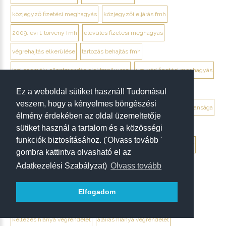
közjegyző fizetési meghagyás
közjegyzői eljárás fmh
2009. évi l. törvény fmh
elévülés fizetési meghagyás
végrehajtás elkerülése
tartozás behajtás fmh
jogi személy ellentmondás elektronikusan
ügyvéd fizetési meghagyás
debrecen ügyvéd fizetési meghagyás
Ez a weboldal sütiket használ! Tudomásul
veszem, hogy a kényelmes böngészési
végrendelet megtámadása mikor érdemes
végrendelet hatálytalansága
élmény érdekében az oldal üzemeltetője
érvénytelenség megállapítása per
hagyatéki per végrendelet
sütiket használ a tartalom és a közösségi
funkciók biztosításához. ('Olvass tovább '
megtámadási nyilatkozat
megtámadás elévülése 5 év
ptk. 7:37
gombra kattintva olvasható el az
beszámíthatóság végrendelet
Adatkezelési Szabályzat)
Olvass tovább
tévedés megtévesztés fenyegetés végrendelet
Elfogadom
tisztességtelen befolyás
gépírásos végrendelet tanúk
keltezés hiánya végrendelet
aláírás hiánya végrendelet