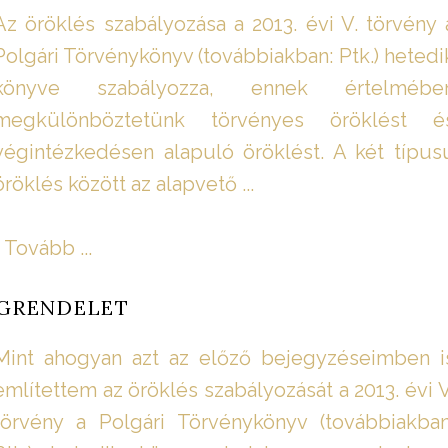
Az öröklés szabályozása a 2013. évi V. törvény 
Polgári Törvénykönyv (továbbiakban: Ptk.) hetedi
könyve szabályozza, ennek értelmébe
megkülönböztetünk törvényes öröklést é
végintézkedésen alapuló öröklést. A két típus
öröklés között az alapvető ...
Tovább ...
GRENDELET
Mint ahogyan azt az előző bejegyzéseimben i
említettem az öröklés szabályozását a 2013. évi V
törvény a Polgári Törvénykönyv (továbbiakban