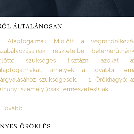
RŐL ÁLTALÁNOSAN
I. Alapfogalmak Mielőtt a végrendelkezé
szabályozásainak részleteibe belemerülnénk
előtte szükséges tisztázni azokat a
alapfogalmakat, amelyek a további tém
tárgyalásához szükségesek. 1. Örökhagyó: a
elhunyt személy (csak természetes!), ak ...
Tovább ...
NYES ÖRÖKLÉS