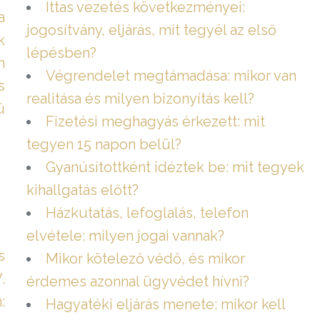
Ittas vezetés következményei:
a
jogosítvány, eljárás, mit tegyél az első
k
lépésben?
n
Végrendelet megtámadása: mikor van
s
realitása és milyen bizonyítás kell?
ú
Fizetési meghagyás érkezett: mit
tegyen 15 napon belül?
Gyanúsítottként idéztek be: mit tegyek
kihallgatás előtt?
Házkutatás, lefoglalás, telefon
elvétele: milyen jogai vannak?
s
Mikor kötelező védő, és mikor
.
érdemes azonnal ügyvédet hívni?
:
Hagyatéki eljárás menete: mikor kell