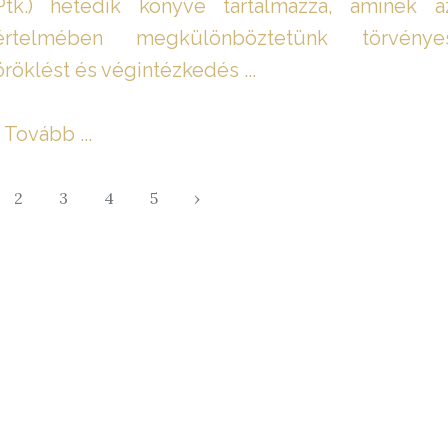
Ptk.) hetedik könyve tartalmazza, aminek a
értelmében megkülönböztetünk törvénye
öröklést és végintézkedés ...
Tovább ...
2
3
4
5
›