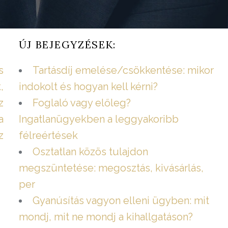
ÚJ BEJEGYZÉSEK:
s
Tartásdíj emelése/csökkentése: mikor
,
indokolt és hogyan kell kérni?
z
Foglaló vagy előleg?
a
Ingatlanügyekben a leggyakoribb
z
félreértések
Osztatlan közös tulajdon
megszüntetése: megosztás, kivásárlás,
per
Gyanúsítás vagyon elleni ügyben: mit
mondj, mit ne mondj a kihallgatáson?