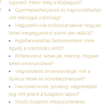
z
ügyvéd, mikor elég a közjegyző?
s
Gyermekelhelyezés és kapcsolattartás:
mit mérlegel a bíróság?
Hagyatéki vita örököstársakkal: hogyan
lehet megegyezést elérni per nélkül?
Ingatlanvásárlás Debrecenben: mire
figyelj a szerződés előtt?
Kötelesrész: kinek jár, mennyi, hogyan
lehet érvényesíteni?
Végrendelet érvényessége: mik a
tipikus hibák és következmények?
Haszonélvezet, jelzálog, végrehajtási
jog: mit jelent a tulajdoni lapon?
Közös tulajdon megszüntetése: