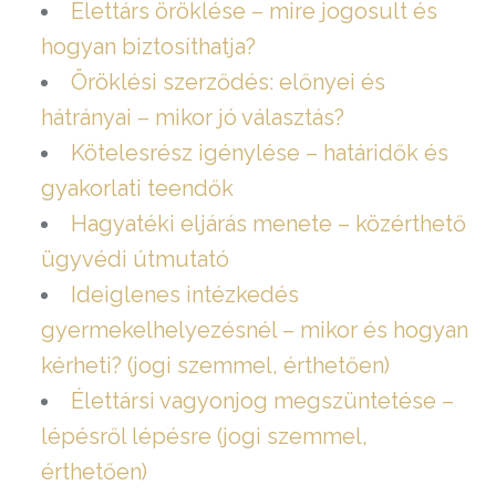
Élettárs öröklése – mire jogosult és
hogyan biztosíthatja?
Öröklési szerződés: előnyei és
hátrányai – mikor jó választás?
Kötelesrész igénylése – határidők és
gyakorlati teendők
Hagyatéki eljárás menete – közérthető
ügyvédi útmutató
Ideiglenes intézkedés
gyermekelhelyezésnél – mikor és hogyan
kérheti? (jogi szemmel, érthetően)
Élettársi vagyonjog megszüntetése –
lépésről lépésre (jogi szemmel,
érthetően)