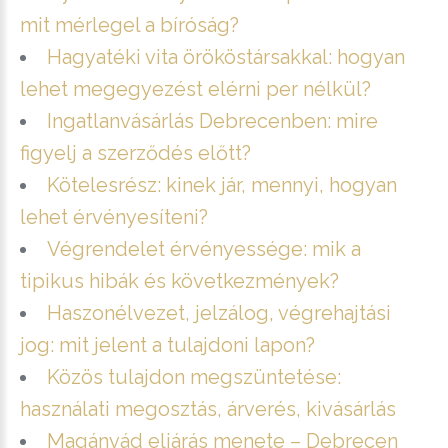
mit mérlegel a bíróság?
Hagyatéki vita örököstársakkal: hogyan
lehet megegyezést elérni per nélkül?
Ingatlanvásárlás Debrecenben: mire
figyelj a szerződés előtt?
Kötelesrész: kinek jár, mennyi, hogyan
lehet érvényesíteni?
Végrendelet érvényessége: mik a
tipikus hibák és következmények?
Haszonélvezet, jelzálog, végrehajtási
jog: mit jelent a tulajdoni lapon?
Közös tulajdon megszüntetése:
használati megosztás, árverés, kivásárlás
Magánvád eljárás menete – Debrecen