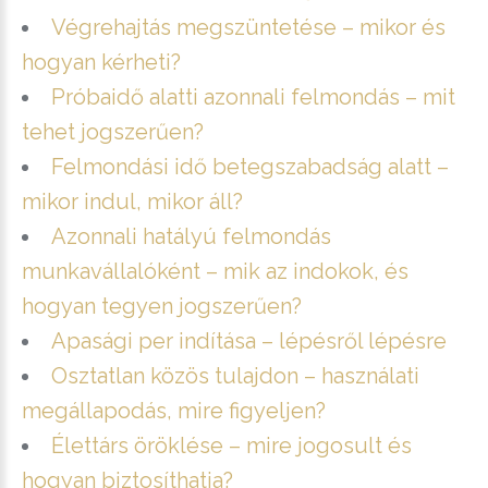
Végrehajtás megszüntetése – mikor és
hogyan kérheti?
Próbaidő alatti azonnali felmondás – mit
tehet jogszerűen?
Felmondási idő betegszabadság alatt –
mikor indul, mikor áll?
Azonnali hatályú felmondás
munkavállalóként – mik az indokok, és
hogyan tegyen jogszerűen?
Apasági per indítása – lépésről lépésre
Osztatlan közös tulajdon – használati
megállapodás, mire figyeljen?
Élettárs öröklése – mire jogosult és
hogyan biztosíthatja?