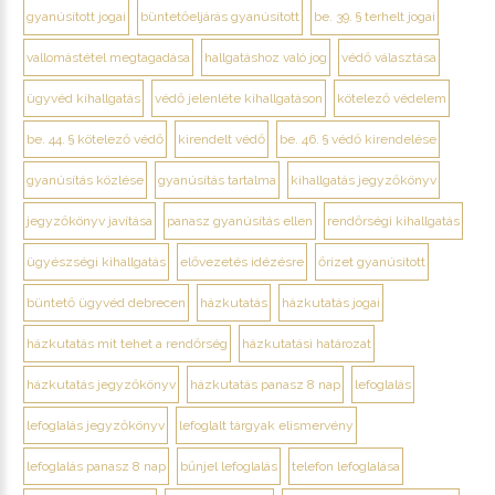
gyanúsított jogai
büntetőeljárás gyanúsított
be. 39. § terhelt jogai
vallomástétel megtagadása
hallgatáshoz való jog
védő választása
ügyvéd kihallgatás
védő jelenléte kihallgatáson
kötelező védelem
be. 44. § kötelező védő
kirendelt védő
be. 46. § védő kirendelése
gyanúsítás közlése
gyanúsítás tartalma
kihallgatás jegyzőkönyv
jegyzőkönyv javítása
panasz gyanúsítás ellen
rendőrségi kihallgatás
ügyészségi kihallgatás
elővezetés idézésre
őrizet gyanúsított
büntető ügyvéd debrecen
házkutatás
házkutatás jogai
házkutatás mit tehet a rendőrség
házkutatási határozat
házkutatás jegyzőkönyv
házkutatás panasz 8 nap
lefoglalás
lefoglalás jegyzőkönyv
lefoglalt tárgyak elismervény
lefoglalás panasz 8 nap
bűnjel lefoglalás
telefon lefoglalása