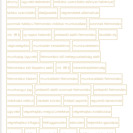
ényny
ügyvéd debrecen
öröklési szerződés előnyei hátrányai
tartási szerződés
életjáradék
végrendelet alternatívái
azonnali hatályú felmondás indokai munkavállaló
azonnali felmondás
mt. 78 §
15 napos határidő
próbaidő alatti felmondás
távolléti díj
végkielégítés
munkabér késedelme
munkavédelem
munkajog ügyvéd
felmondási idő betegszabadság alatt
felmondási idő táppénz alatt
mt. 68 §
keresőképtelenség
felmondási tilalom
munkáltatói felmondás
munkavállalói felmondás
munkaügyi jog
próbaidő alatti azonnali felmondás
próbaidő felmondás
indokolás nélkül
írásbeli közlés
kilépő papírok
egyenlő bánásmód
ügyvéd
végrehajtás megszüntetése
végrehajtás korlátozása
végrehajtási kifogás
felfüggesztés
elévülés
teljesítés igazolása