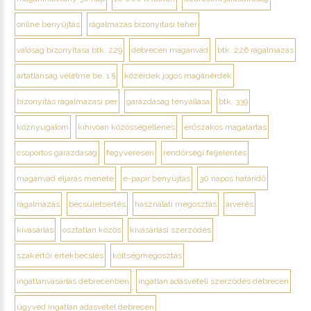
online benyújtás
rágalmazás bizonyítási teher
valóság bizonyítása btk. 229
debrecen magánvád
btk. 226 rágalmazás
ártatlanság vélelme be. 1 §
közérdek jogos magánérdek
bizonyítás rágalmazási per
garázdaság tényállása
btk. 339
köznyugalom
kihívóan közösségellenes
erőszakos magatartás
csoportos garázdaság
fegyveresen
rendőrségi feljelentés
magánvád eljárás menete
e-papír benyújtás
30 napos határidő
rágalmazás
becsületsértés
használati megosztás
árverés
kivásárlás
osztatlan közös
kivásárlási szerződés
szakértői értékbecslés
költségmegosztás
ingatlanvásárlás debrecenben
ingatlan adásvételi szerződés debrecen
ügyvéd ingatlan adásvétel debrecen