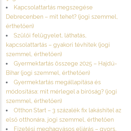
Kapcsolattartás megszegése
Debrecenben – mit tehet? (jogi szemmel,
érthetően)
Szülői felügyelet, láthatás,
kapcsolattartás – gyakori tévhitek (jogi
szemmel, érthetően)
Gyermektartás összege 2025 – Hajdú-
Bihar (jogi szemmel, érthetően)
Gyermektartás megállapítása és
módosítása: mit mérlegel a bíróság? (jogi
szemmel, érthetően)
Otthon Start – 3 százalék fix lakáshitel az
első otthonára, jogi szemmel, érthetően
Fizetési meghagyásos eljárás – gyors,