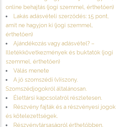
online behajtás (jogi szemmel, érthetően)
Lakás adásvételi szerződés: 15 pont,
amit ne hagyjon ki (jogi szemmel,
érthetően)
Ajándékozás vagy adásvétel? –
Illetékkövetkezmények és buktatók (jogi
szemmel, érthetően)
Válás menete
A jó szomszédi (v)iszony.
Szomszédjogokról általánosan.
Élettársi kapcsolatról részletesen.
Részvény fajták és a részvényesi jogok
és kötelezettségek.
Részvénytársaságról érthetőbben.