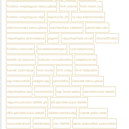
fizetési meghagyás benyújtása
fmh online
fmh.mokk.hu
fizetési meghagyás díja
eljárási díj 3%
15 nap ellentmondás
ellentmondás benyújtása
kézbesítési vélelem
perré alakulás
végrehajtás elrendelése
jogerő
végrehajtható okirat
részletfizetés
fizetési halasztás
követelésbehajtás
számlatartozás
bérleti díj tartozás
kölcsön visszafizetés
vállalkozói díj
kamat számítása
fmh minta
fmh űrlap
fmh határidők
jogi képviselet
polgári jog
perindítás
kereset benyújtása
végrehajtási lap
kézbesítés
jogi tanácsadás
ajándékozási illeték
vagyonszerzési illeték 4%
9% ajándékozási illeték
18% ajándékozási illeték
illetékmentesség
cserét pótló vétel
haszonélvezet
illetékalap
nav illeték
lakás adásvételi szerződés