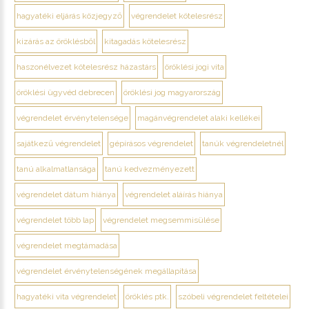
hagyatéki eljárás közjegyző
végrendelet kötelesrész
kizárás az öröklésből
kitagadás kötelesrész
haszonélvezet kötelesrész házastárs
öröklési jogi vita
öröklési ügyvéd debrecen
öröklési jog magyarország
végrendelet érvénytelensége
magánvégrendelet alaki kellékei
sajátkezű végrendelet
gépírásos végrendelet
tanúk végrendeletnél
tanú alkalmatlansága
tanú kedvezményezett
végrendelet dátum hiánya
végrendelet aláírás hiánya
végrendelet több lap
végrendelet megsemmisülése
végrendelet megtámadása
végrendelet érvénytelenségének megállapítása
hagyatéki vita végrendelet
öröklés ptk.
szóbeli végrendelet feltételei