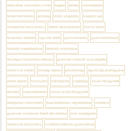
adásvételi szerződés minta
foglaló
előleg
birtokbaadás
tehermentesítés
jelzálog
törlési engedély
tulajdoni lap
energetikai tanúsítvány
illeték lakásvásárlás
közmű átírás
társasházi albetét
ügyvédi letét
gyermektartás
gyermektartásdíj
tartásdíj megállapítása
tartásdíj módosítása
lényeges körülményváltozás
gyermek indokolt szükséglete
rendkívüli kiadás
bírósági eljárás
járásbíróság
egyezség jóváhagyása
peres eljárás
bizonyítás
költséglista
családjog
szülői felügyelet
láthatás
kapcsolattartás
közös szülői felügyelet
ideiglenes intézkedés
kapcsolattartás végrehajtása
mediáció
gyermek mindenek felett álló érdeke
bírói mérlegelés
rendkívüli körülmény
külföldre költözés gyermekkel