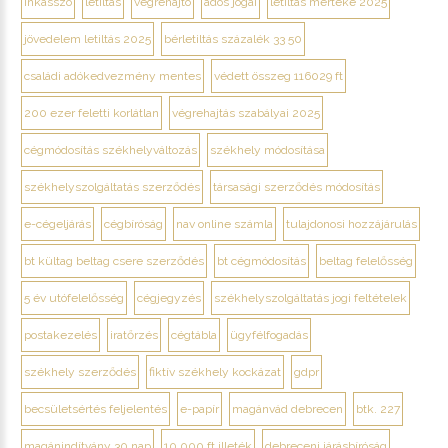
inkasszó
letiltás
végrehajtó
adós jogai
letiltás mértéke 2025
jövedelem letiltás 2025
bérletiltás százalék 33 50
családi adókedvezmény mentes
védett összeg 116029 ft
200 ezer feletti korlátlan
végrehajtás szabályai 2025
cégmódosítás székhelyváltozás
székhely módosítása
székhelyszolgáltatás szerződés
társasági szerződés módosítás
e-cégeljárás
cégbíróság
nav online számla
tulajdonosi hozzájárulás
bt kültag beltag csere szerződés
bt cégmódosítás
beltag felelősség
5 év utófelelősség
cégjegyzés
székhelyszolgáltatás jogi feltételek
postakezelés
iratőrzés
cégtábla
ügyfélfogadás
székhely szerződés
fiktív székhely kockázat
gdpr
becsületsértés feljelentés
e-papír
magánvád debrecen
btk. 227
magánindítvány 30 nap
10 000 ft illeték
debreceni járásbíróság