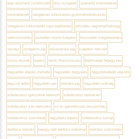
apai elismerő nyilatkozat
dns-vizsgálat
szakértő kirendelése
keresetlevél
ideiglenes intézkedés gyermekelhelyezés
ideiglenes intézkedés kapcsolattartás
előzetes végrehajthatóság
valószínűsítés
osztatlan közös tulajdon
használati megállapodás
vázrajz
szolgalmi jog
elővásárlási jog
tulajdoni hányad
közös részek
bejáró
banki finanszírozás
földhivatali feljegyzés
hagyatéki eljárás menete
hagyatéki tárgyalás
hagyatékátadó végzés
jegyzői leltár
hagyatéki per
öröklési jog
hagyatéki költség
kötelesrész igénylése határidő
kötelesrész debrecen
kötelesrész 5 év elévülés
10 év ajándékozás beszámítás
kötelesrész számítása
hagyatéki eljárás
kötelesrész kamat
élettársi öröklés
bejegyzett élettárs öröklése
öröklési szerződés