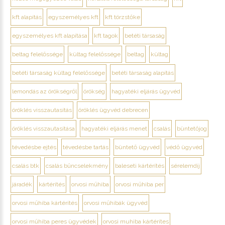
kft alapítás
egyszemélyes kft
kft törzstőke
egyszemélyes kft alapítása
kft tagok
betéti társaság
beltag felelőssége
kültag felelőssége
beltag
kültag
betéti társaság kültag felelőssége
betéti társaság alapítás
lemondás az örökségről
örökség
hagyatéki eljárás ügyvéd
öröklés visszautasítás
öröklés ügyvéd debrecen
öröklés visszautasítása
hagyatéki eljárás menet
csalás
büntetőjog
tévedésbe ejtés
tévedésbe tartás
büntető ügyvéd
védő ügyvéd
csalás btk
csalás bűncselekmény
baleseti kártérítés
sérelemdíj
járadék
kártérítés
orvosi műhiba
orvosi műhiba per
orvosi műhiba kártérítés
orvosi műhibák ügyvéd
orvosi műhiba peres ügyvédek
orvosi muhiba kártérítes