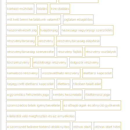
kórházi műhibák
találás
kincstalálás
mit kell tenni ha találunk valamit?
jogtalan elsajátítás
haszonélvezeti jog
tulajdonjog
házassági vagyonjogi szerződés
részvénytársaság
részvény
részvénytársaság alapítása
részvénytársaság szervezete
részvény fajták
részvény osztályok
törzsrészvény
elsőbbségi részvény
dolgozói részvény
kamatozó részvény
visszaváltható részvény
élettársi kapcsolat
bejegyzett élettársi kapcsolat
élettárs
tilosban talált állat
a gyümölcs felszedés joga
kerítés használata
földtámasz joga
szomszédos telek igénybevétele
az áthajló ágak és átnyúló gyökerek
kilátástól való megfosztás és az árnyékolás
a szomszéd telkére történő ablaknyitás
otthon start
otthon start hitel