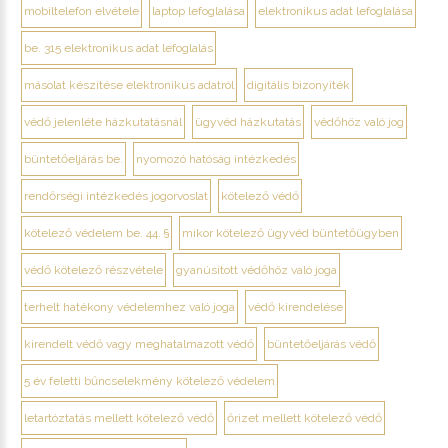
mobiltelefon elvétele
laptop lefoglalása
elektronikus adat lefoglalása
be. 315 elektronikus adat lefoglalás
másolat készítése elektronikus adatról
digitális bizonyíték
védő jelenléte házkutatásnál
ügyvéd házkutatás
védőhöz való jog
büntetőeljárás be.
nyomozó hatóság intézkedés
rendőrségi intézkedés jogorvoslat
kötelező védő
kötelező védelem be. 44. §
mikor kötelező ügyvéd büntetőügyben
védő kötelező részvétele
gyanúsított védőhöz való joga
terhelt hatékony védelemhez való joga
védő kirendelése
kirendelt védő vagy meghatalmazott védő
büntetőeljárás védő
5 év feletti bűncselekmény kötelező védelem
letartóztatás mellett kötelező védő
őrizet mellett kötelező védő