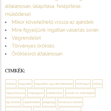
általánosan. (alapítása, felépítése,
működése)
Mikor követelhető vissza az ajándék
Mire figyeljünk ingatlan vásárlás során
Végrendelet
Törvényes öröklés
Öröklésről általánosan
CIMKÉK:
öröklés
hagyaték
hagyatéki ügyvéd debrecen
örökhagyó
örökös
hagyományos
meghagyás
kötelesrész
kiesés az örökségből
ági öröklés
végrendelet
polgárjog
törvényes öröklés