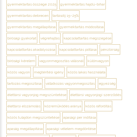
gyermektartás összege 2025
gyermektartás hajdú-bihar
gyermektartás debrecen
tartásdíj 15–25%
gyermektartás megállapítása
gyermektartás módosítása
bírósági gyakorlat
végrehajtás
kapcsolattartás megszegése
kapcsolattartás akadályozása
kapcsolattartás pótlása
pénzbírság
bírósági kérelem
vagyonmegosztás válásnál
különvagyon
közös vagyon
megtérítési igény
közös lakás használata
tartozás megosztása
vállalkozás vagyonmegosztás
egyezség
élettársi vagyonjog megszüntetése
élettársi vagyonjogi szerződés
élettársi elszámolás
közreműködés aránya
közös ráfordítás
közös tulajdon megszüntetése
apasági per indítása
apaság megállapítása
apasági vélelem megdöntése