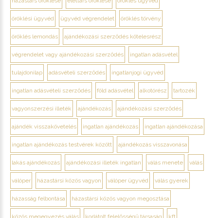
házastárs öröklése
élettárs öröklése
öröklés ügyvéd
öröklési ügyvéd
ügyvéd végrendelet
öröklés törvény
öröklés lemondás
ajándékozási szerződés kötelesrész
végrendelet vagy ajándékozási szerződés
ingatlan adásvétel
tulajdonilap
adásvételi szerződés
ingatlanjogi ügyvéd
ingatlan adásvételi szerződés
föld adásvétel
alkotórész
tartozék
vagyonszerzési illeték
ajándékozás
ajándékozási szerződés
ajándék visszakövetelés
ingatlan ajándékozás
ingatlan ajándékozása
ingatlan ajándékozás testvérek között
ajándékozás visszavonása
lakás ajándékozás
ajándékozási illeték ingatlan
válás menete
válás
válóper
házastársi közös vagyon
válóper ügyvéd
válás gyerek
házasság felbontása
házastársi közös vagyon megosztása
közös megegyezés válás
korlátolt felelősségű társaság
kft