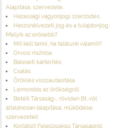
Alapítása, szervezete.
Házassági vagyonjogi szerződés.
Haszonélvezeti jog és a tulajdonjog.
Melyik az erősebb?
Mit kell tenni, ha találunk valamit?
Orvosi műhiba
Baleseti kártérítés
Csalás
Öröklés visszautasítása
Lemondás az örökségről
Betéti Társaság-, röviden Bt.-ről
általánosan (alapítása, működése,
szervezetei)
Korlátolt Felelősségű Társaságról