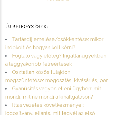
ÚJ BEJEGYZÉSEK:
Tartásdíj emelése/csökkentése: mikor
indokolt és hogyan kell kérni?
Foglaló vagy előleg? Ingatlanügyekben
a leggyakoribb félreértések
Osztatlan közös tulajdon
megszüntetése: megosztás, kivásárlás, per
Gyanúsítás vagyon elleni ügyben: mit
mondj, mit ne mondj a kihallgatáson?
Ittas vezetés következményei:
jogosítvány, eljárás, mit tegyél az első