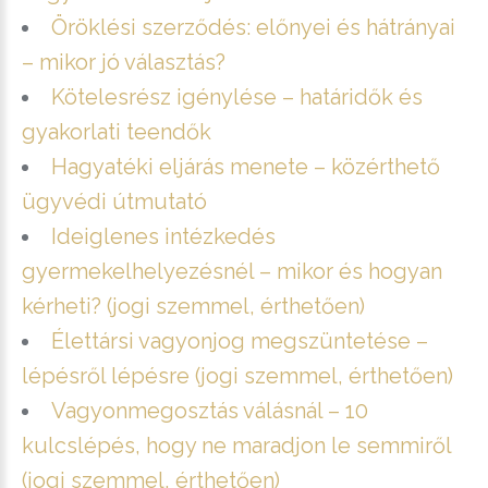
Öröklési szerződés: előnyei és hátrányai
– mikor jó választás?
Kötelesrész igénylése – határidők és
gyakorlati teendők
Hagyatéki eljárás menete – közérthető
ügyvédi útmutató
Ideiglenes intézkedés
gyermekelhelyezésnél – mikor és hogyan
kérheti? (jogi szemmel, érthetően)
Élettársi vagyonjog megszüntetése –
lépésről lépésre (jogi szemmel, érthetően)
Vagyonmegosztás válásnál – 10
kulcslépés, hogy ne maradjon le semmiről
(jogi szemmel, érthetően)