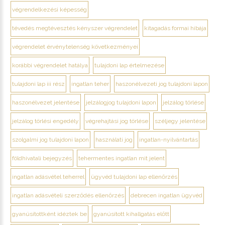
végrendelkezési képesség
tévedés megtévesztés kényszer végrendelet
kitagadás formai hibája
végrendelet érvénytelenség következményei
korábbi végrendelet hatálya
tulajdoni lap értelmezése
tulajdoni lap iii rész
ingatlan teher
haszonélvezeti jog tulajdoni lapon
haszonélvezet jelentése
jelzálogjog tulajdoni lapon
jelzálog törlése
jelzálog törlési engedély
végrehajtási jog törlése
széljegy jelentése
szolgalmi jog tulajdoni lapon
használati jog
ingatlan-nyilvántartás
földhivatali bejegyzés
tehermentes ingatlan mit jelent
ingatlan adásvétel teherrel
ügyvéd tulajdoni lap ellenőrzés
ingatlan adásvételi szerződés ellenőrzés
debrecen ingatlan ügyvéd
gyanúsítottként idéztek be
gyanúsított kihallgatás előtt