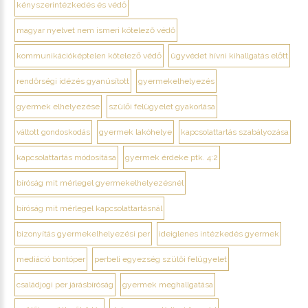
kényszerintézkedés és védő
magyar nyelvet nem ismeri kötelező védő
kommunikációképtelen kötelező védő
ügyvédet hívni kihallgatás előtt
rendőrségi idézés gyanúsított
gyermekelhelyezés
gyermek elhelyezése
szülői felügyelet gyakorlása
váltott gondoskodás
gyermek lakóhelye
kapcsolattartás szabályozása
kapcsolattartás módosítása
gyermek érdeke ptk. 4:2
bíróság mit mérlegel gyermekelhelyezésnél
bíróság mit mérlegel kapcsolattartásnál
bizonyítás gyermekelhelyezési per
ideiglenes intézkedés gyermek
mediáció bontóper
perbeli egyezség szülői felügyelet
családjogi per járásbíróság
gyermek meghallgatása