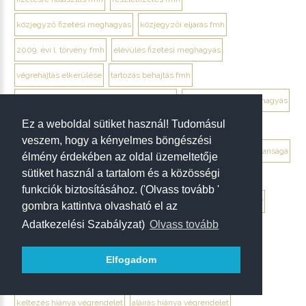
közjegyző fizetési meghagyás
közjegyzői eljárás fmh
2009. évi l. törvény fmh
elévülés fizetési meghagyás
végrehajtás elkerülése
tartozás behajtás fmh
jogi személy ellentmondás elektronikusan
ügyvéd fizetési meghagyás
Ez a weboldal sütiket használ! Tudomásul
debrecen ügyvéd fizetési meghagyás
veszem, hogy a kényelmes böngészési
végrendelet megtámadása mikor érdemes
végrendelet hatálytalansága
élmény érdekében az oldal üzemeltetője
sütiket használ a tartalom és a közösségi
érvénytelenség megállapítása per
hagyatéki per végrendelet
funkciók biztosításához. ('Olvass tovább '
megtámadási nyilatkozat
megtámadás elévülése 5 év
ptk. 7:37
gombra kattintva olvasható el az
Adatkezelési Szabályzat)
Olvass tovább
beszámíthatóság végrendelet
tévedés megtévesztés fenyegetés végrendelet
Elfogadom
tisztességtelen befolyás
gépírásos végrendelet tanúk
keltezés hiánya végrendelet
aláírás hiánya végrendelet