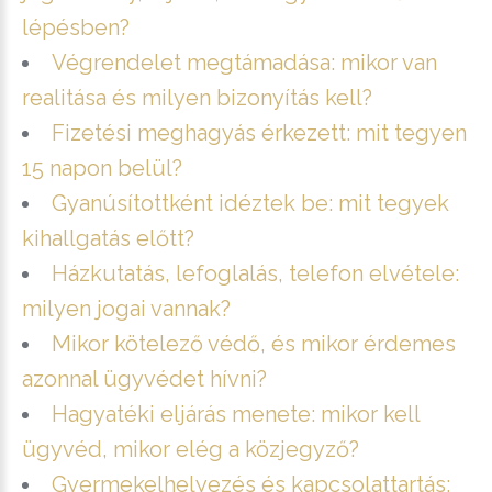
lépésben?
Végrendelet megtámadása: mikor van
realitása és milyen bizonyítás kell?
Fizetési meghagyás érkezett: mit tegyen
15 napon belül?
Gyanúsítottként idéztek be: mit tegyek
kihallgatás előtt?
Házkutatás, lefoglalás, telefon elvétele:
milyen jogai vannak?
Mikor kötelező védő, és mikor érdemes
azonnal ügyvédet hívni?
Hagyatéki eljárás menete: mikor kell
ügyvéd, mikor elég a közjegyző?
Gyermekelhelyezés és kapcsolattartás: