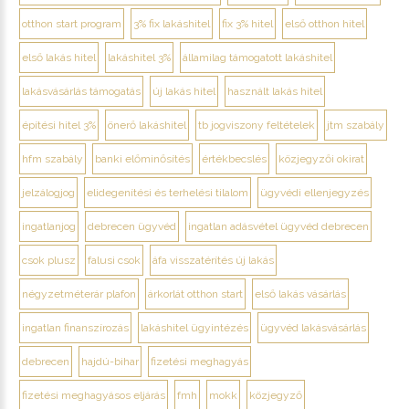
otthon start program
3% fix lakáshitel
fix 3% hitel
első otthon hitel
első lakás hitel
lakáshitel 3%
államilag támogatott lakáshitel
lakásvásárlás támogatás
új lakás hitel
használt lakás hitel
építési hitel 3%
önerő lakáshitel
tb jogviszony feltételek
jtm szabály
hfm szabály
banki előminősítés
értékbecslés
közjegyzői okirat
jelzálogjog
elidegenítési és terhelési tilalom
ügyvédi ellenjegyzés
ingatlanjog
debrecen ügyvéd
ingatlan adásvétel ügyvéd debrecen
csok plusz
falusi csok
áfa visszatérítés új lakás
négyzetméterár plafon
árkorlát otthon start
első lakás vásárlás
ingatlan finanszírozás
lakáshitel ügyintézés
ügyvéd lakásvásárlás
debrecen
hajdú-bihar
fizetési meghagyás
fizetési meghagyásos eljárás
fmh
mokk
közjegyző