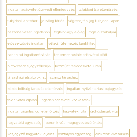
ingatlan adásvétel ügyvédi ellenjegyzés
tulajdoni lap ellenőrzés
tulajdoni lap teher
jelzálog törlés
végrehajtási jog tulajdoni lapon
haszonélvezet ingatlanon
foglaló vagy előleg
foglaló szabályai
előszerződés ingatlan
vételár ütemezés bankhitel
bankhitel ingatlanvásárlás
tehermentesítés adásvétel előtt
birtokbaadás jegyzőkönyv
közműátírás adásvétel után
társasházi alapító okirat
szmsz társasház
közös költség tartozás ellenőrzés
ingatlan-nyilvántartási bejegyzés
földhivatali eljárás
ingatlan adásvétel kockázatok
ingatlanvásárlás jogi ellenőrzés
hagyatéki vita
örököstársak vita
hagyatéki egyezség
peren kívüli megegyezés öröklés
közjegyző hagyatéki eljárás
osztályos egyezség
örökrész kivásárlása