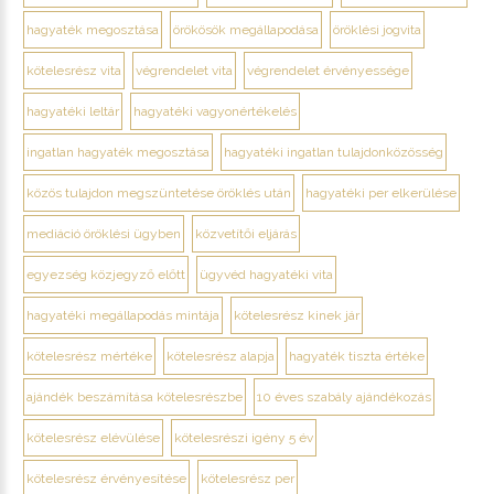
hagyaték megosztása
örökösök megállapodása
öröklési jogvita
kötelesrész vita
végrendelet vita
végrendelet érvényessége
hagyatéki leltár
hagyatéki vagyonértékelés
ingatlan hagyaték megosztása
hagyatéki ingatlan tulajdonközösség
közös tulajdon megszüntetése öröklés után
hagyatéki per elkerülése
mediáció öröklési ügyben
közvetítői eljárás
egyezség közjegyző előtt
ügyvéd hagyatéki vita
hagyatéki megállapodás mintája
kötelesrész kinek jár
kötelesrész mértéke
kötelesrész alapja
hagyaték tiszta értéke
ajándék beszámítása kötelesrészbe
10 éves szabály ajándékozás
kötelesrész elévülése
kötelesrészi igény 5 év
kötelesrész érvényesítése
kötelesrész per