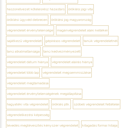
haszonélvezet kötelesrész házastárs
öröklési jogi vita
öröklési ügyvéd debrecen
öröklési jog magyarország
végrendelet érvénytelensége
magánvégrendelet alaki kellékei
sajátkezű végrendelet
gépírásos végrendelet
tanúk végrendeletnél
tanú alkalmatlansága
tanú kedvezményezett
végrendelet dátum hiánya
végrendelet aláírás hiánya
végrendelet több lap
végrendelet megsemmisülése
végrendelet megtámadása
végrendelet érvénytelenségének megállapítása
hagyatéki vita végrendelet
öröklés ptk.
szóbeli végrendelet feltételei
végrendelkezési képesség
tévedés megtévesztés kényszer végrendelet
kitagadás formai hibája