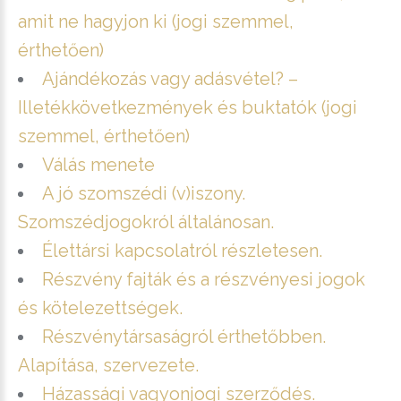
amit ne hagyjon ki (jogi szemmel,
érthetően)
Ajándékozás vagy adásvétel? –
Illetékkövetkezmények és buktatók (jogi
szemmel, érthetően)
Válás menete
A jó szomszédi (v)iszony.
Szomszédjogokról általánosan.
Élettársi kapcsolatról részletesen.
Részvény fajták és a részvényesi jogok
és kötelezettségek.
Részvénytársaságról érthetőbben.
Alapítása, szervezete.
Házassági vagyonjogi szerződés.