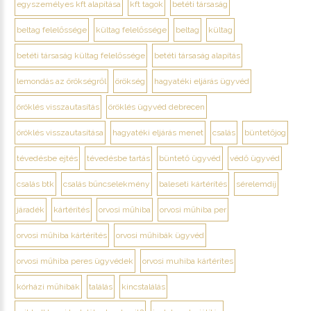
egyszemélyes kft alapítása
kft tagok
betéti társaság
beltag felelőssége
kültag felelőssége
beltag
kültag
betéti társaság kültag felelőssége
betéti társaság alapítás
lemondás az örökségről
örökség
hagyatéki eljárás ügyvéd
öröklés visszautasítás
öröklés ügyvéd debrecen
öröklés visszautasítása
hagyatéki eljárás menet
csalás
büntetőjog
tévedésbe ejtés
tévedésbe tartás
büntető ügyvéd
védő ügyvéd
csalás btk
csalás bűncselekmény
baleseti kártérítés
sérelemdíj
járadék
kártérítés
orvosi műhiba
orvosi műhiba per
orvosi műhiba kártérítés
orvosi műhibák ügyvéd
orvosi műhiba peres ügyvédek
orvosi muhiba kártérítes
kórházi műhibák
találás
kincstalálás