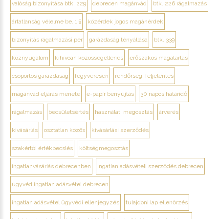
valóság bizonyítása btk. 229
debrecen magánvád
btk. 226 rágalmazás
ártatlanság vélelme be. 1 §
közérdek jogos magánérdek
bizonyítás rágalmazási per
garázdaság tényállása
btk. 339
köznyugalom
kihívóan közösségellenes
erőszakos magatartás
csoportos garázdaság
fegyveresen
rendőrségi feljelentés
magánvád eljárás menete
e-papír benyújtás
30 napos határidő
rágalmazás
becsületsértés
használati megosztás
árverés
kivásárlás
osztatlan közös
kivásárlási szerződés
szakértői értékbecslés
költségmegosztás
ingatlanvásárlás debrecenben
ingatlan adásvételi szerződés debrecen
ügyvéd ingatlan adásvétel debrecen
ingatlan adásvétel ügyvédi ellenjegyzés
tulajdoni lap ellenőrzés