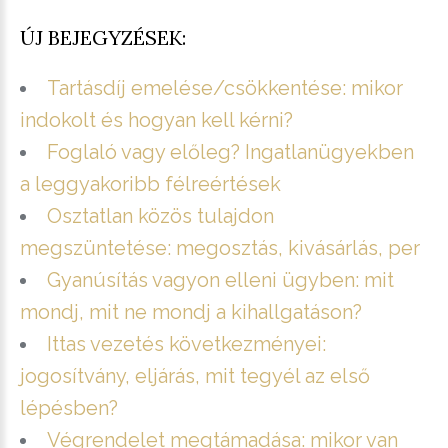
ÚJ BEJEGYZÉSEK:
Tartásdíj emelése/csökkentése: mikor
indokolt és hogyan kell kérni?
Foglaló vagy előleg? Ingatlanügyekben
a leggyakoribb félreértések
Osztatlan közös tulajdon
megszüntetése: megosztás, kivásárlás, per
Gyanúsítás vagyon elleni ügyben: mit
mondj, mit ne mondj a kihallgatáson?
Ittas vezetés következményei:
jogosítvány, eljárás, mit tegyél az első
lépésben?
Végrendelet megtámadása: mikor van