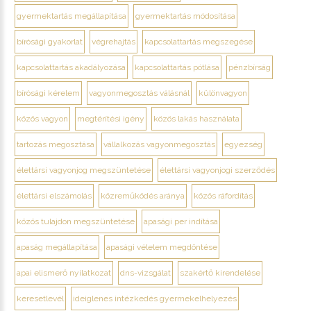
gyermektartás megállapítása
gyermektartás módosítása
bírósági gyakorlat
végrehajtás
kapcsolattartás megszegése
kapcsolattartás akadályozása
kapcsolattartás pótlása
pénzbírság
bírósági kérelem
vagyonmegosztás válásnál
különvagyon
közös vagyon
megtérítési igény
közös lakás használata
tartozás megosztása
vállalkozás vagyonmegosztás
egyezség
élettársi vagyonjog megszüntetése
élettársi vagyonjogi szerződés
élettársi elszámolás
közreműködés aránya
közös ráfordítás
közös tulajdon megszüntetése
apasági per indítása
apaság megállapítása
apasági vélelem megdöntése
apai elismerő nyilatkozat
dns-vizsgálat
szakértő kirendelése
keresetlevél
ideiglenes intézkedés gyermekelhelyezés