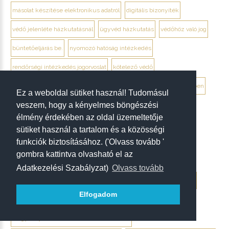
másolat készítése elektronikus adatról
digitális bizonyíték
védő jelenléte házkutatásnál
ügyvéd házkutatás
védőhöz való jog
büntetőeljárás be.
nyomozó hatóság intézkedés
rendőrségi intézkedés jogorvoslat
kötelező védő
kötelező védelem be. 44. §
mikor kötelező ügyvéd büntetőügyben
Ez a weboldal sütiket használ! Tudomásul
veszem, hogy a kényelmes böngészési
védő kötelező részvétele
gyanúsított védőhöz való joga
élmény érdekében az oldal üzemeltetője
terhelt hatékony védelemhez való joga
védő kirendelése
sütiket használ a tartalom és a közösségi
funkciók biztosításához. ('Olvass tovább '
kirendelt védő vagy meghatalmazott védő
büntetőeljárás védő
gombra kattintva olvasható el az
5 év feletti bűncselekmény kötelező védelem
Adatkezelési Szabályzat)
Olvass tovább
letartóztatás mellett kötelező védő
őrizet mellett kötelező védő
Elfogadom
kényszerintézkedés és védő
magyar nyelvet nem ismeri kötelező védő