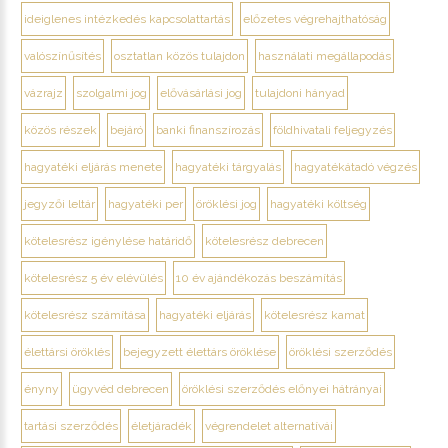
ideiglenes intézkedés kapcsolattartás
előzetes végrehajthatóság
valószínűsítés
osztatlan közös tulajdon
használati megállapodás
vázrajz
szolgalmi jog
elővásárlási jog
tulajdoni hányad
közös részek
bejáró
banki finanszírozás
földhivatali feljegyzés
hagyatéki eljárás menete
hagyatéki tárgyalás
hagyatékátadó végzés
jegyzői leltár
hagyatéki per
öröklési jog
hagyatéki költség
kötelesrész igénylése határidő
kötelesrész debrecen
kötelesrész 5 év elévülés
10 év ajándékozás beszámítás
kötelesrész számítása
hagyatéki eljárás
kötelesrész kamat
élettársi öröklés
bejegyzett élettárs öröklése
öröklési szerződés
ényny
ügyvéd debrecen
öröklési szerződés előnyei hátrányai
tartási szerződés
életjáradék
végrendelet alternatívái