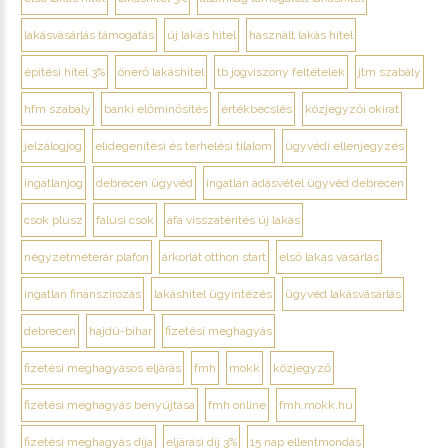
lakásvásárlás támogatás
új lakás hitel
használt lakás hitel
építési hitel 3%
önerő lakáshitel
tb jogviszony feltételek
jtm szabály
hfm szabály
banki előminősítés
értékbecslés
közjegyzői okirat
jelzálogjog
elidegenítési és terhelési tilalom
ügyvédi ellenjegyzés
ingatlanjog
debrecen ügyvéd
ingatlan adásvétel ügyvéd debrecen
csok plusz
falusi csok
áfa visszatérítés új lakás
négyzetméterár plafon
árkorlát otthon start
első lakás vásárlás
ingatlan finanszírozás
lakáshitel ügyintézés
ügyvéd lakásvásárlás
debrecen
hajdú-bihar
fizetési meghagyás
fizetési meghagyásos eljárás
fmh
mokk
közjegyző
fizetési meghagyás benyújtása
fmh online
fmh.mokk.hu
fizetési meghagyás díja
eljárási díj 3%
15 nap ellentmondás