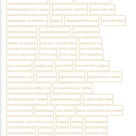
ellentmondás benyújtása
kézbesítési vélelem
perré alakulás
végrehajtás elrendelése
jogerő
végrehajtható okirat
részletfizetés
fizetési halasztás
követelésbehajtás
számlatartozás
bérleti díj tartozás
kölcsön visszafizetés
vállalkozói díj
kamat számítása
fmh minta
fmh űrlap
fmh határidők
jogi képviselet
polgári jog
perindítás
kereset benyújtása
végrehajtási lap
kézbesítés
jogi tanácsadás
ajándékozási illeték
vagyonszerzési illeték 4%
9% ajándékozási illeték
18% ajándékozási illeték
illetékmentesség
cserét pótló vétel
haszonélvezet
illetékalap
nav illeték
lakás adásvételi szerződés
adásvételi szerződés minta
foglaló
előleg
birtokbaadás
tehermentesítés
jelzálog
törlési engedély
tulajdoni lap