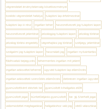
végrendelet érvénytelenség következményei
korábbi végrendelet hatálya
tulajdoni lap értelmezése
tulajdoni lap iii rész
ingatlan teher
haszonélvezeti jog tulajdoni lapon
haszonélvezet jelentése
jelzálogjog tulajdoni lapon
jelzálog törlése
jelzálog törlési engedély
végrehajtási jog törlése
széljegy jelentése
szolgalmi jog tulajdoni lapon
használati jog
ingatlan-nyilvántartás
földhivatali bejegyzés
tehermentes ingatlan mit jelent
ingatlan adásvétel teherrel
ügyvéd tulajdoni lap ellenőrzés
ingatlan adásvételi szerződés ellenőrzés
debrecen ingatlan ügyvéd
gyanúsítottként idéztek be
gyanúsított kihallgatás előtt
gyanúsított jogai
büntetőeljárás gyanúsított
be. 39. § terhelt jogai
vallomástétel megtagadása
hallgatáshoz való jog
védő választása