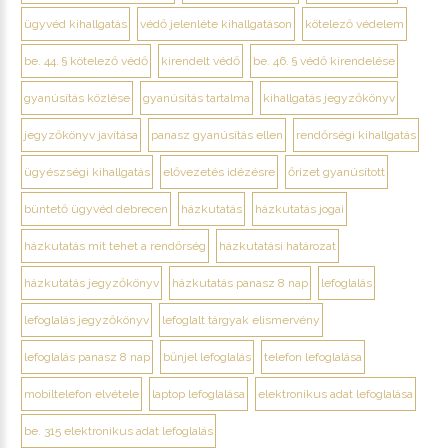
ügyvéd kihallgatás
védő jelenléte kihallgatáson
kötelező védelem
be. 44. § kötelező védő
kirendelt védő
be. 46. § védő kirendelése
gyanúsítás közlése
gyanúsítás tartalma
kihallgatás jegyzőkönyv
jegyzőkönyv javítása
panasz gyanúsítás ellen
rendőrségi kihallgatás
ügyészségi kihallgatás
elővezetés idézésre
őrizet gyanúsított
büntető ügyvéd debrecen
házkutatás
házkutatás jogai
házkutatás mit tehet a rendőrség
házkutatási határozat
házkutatás jegyzőkönyv
házkutatás panasz 8 nap
lefoglalás
lefoglalás jegyzőkönyv
lefoglalt tárgyak elismervény
lefoglalás panasz 8 nap
bűnjel lefoglalás
telefon lefoglalása
mobiltelefon elvétele
laptop lefoglalása
elektronikus adat lefoglalása
be. 315 elektronikus adat lefoglalás