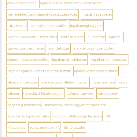
öröklés lemondás
ajándékozási szerződés kötelesrész
végrendelet vagy ajándékozási szerződés
ingatlan adásvétel
tulajdonilap
adásvételi szerződés
ingatlanjogi ügyvéd
ingatlan adásvételi szerződés
föld adásvétel
alkotórész
tartozék
vagyonszerzési illeték
ajándékozás
ajándékozási szerződés
ajándék visszakövetelés
ingatlan ajándékozás
ingatlan ajándékozása
ingatlan ajándékozás testvérek között
ajándékozás visszavonása
lakás ajándékozás
ajándékozási illeték ingatlan
válás menete
válás
válóper
házastársi közös vagyon
válóper ügyvéd
válás gyerek
házasság felbontása
házastársi közös vagyon megosztása
közös megegyezés válás
korlátolt felelősségű társaság
kft
kft alapítás
egyszemélyes kft
kft törzstőke