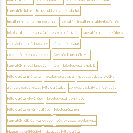
hagyatéki leltár
hagyatéki vagyonértékelés
ingatlan hagyaték megosztása
hagyatéki ingatlan tulajdonközösség
közös tulajdon megszüntetése öröklés után
hagyatéki per elkerülése
mediáció öröklési ügyben
közvetítői eljárás
egyezség közjegyző előtt
ügyvéd hagyatéki vita
hagyatéki megállapodás mintája
kötelesrész kinek jár
kötelesrész mértéke
kötelesrész alapja
hagyaték tiszta értéke
ajándék beszámítása kötelesrészbe
10 éves szabály ajándékozás
kötelesrész elévülése
kötelesrészi igény 5 év
kötelesrész érvényesítése
kötelesrész per
hagyatéki eljárás közjegyző
végrendelet kötelesrész
kizárás az öröklésből
kitagadás kötelesrész