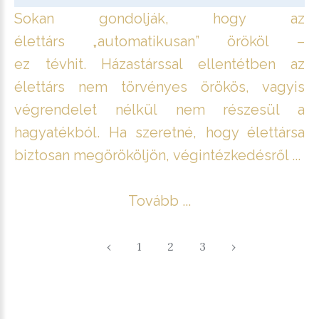
Sokan gondolják, hogy az
élettárs „automatikusan” örököl –
ez tévhit. Házastárssal ellentétben az
élettárs nem törvényes örökös, vagyis
végrendelet nélkül nem részesül a
hagyatékból. Ha szeretné, hogy élettársa
biztosan megörököljön, végintézkedésről ...
Tovább ...
‹
1
2
3
›