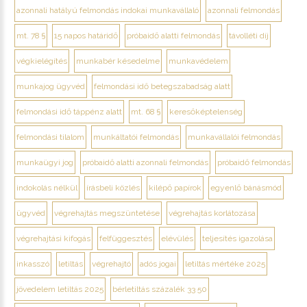
azonnali hatályú felmondás indokai munkavállaló
azonnali felmondás
mt. 78 §
15 napos határidő
próbaidő alatti felmondás
távolléti díj
végkielégítés
munkabér késedelme
munkavédelem
munkajog ügyvéd
felmondási idő betegszabadság alatt
felmondási idő táppénz alatt
mt. 68 §
keresőképtelenség
felmondási tilalom
munkáltatói felmondás
munkavállalói felmondás
munkaügyi jog
próbaidő alatti azonnali felmondás
próbaidő felmondás
indokolás nélkül
írásbeli közlés
kilépő papírok
egyenlő bánásmód
ügyvéd
végrehajtás megszüntetése
végrehajtás korlátozása
végrehajtási kifogás
felfüggesztés
elévülés
teljesítés igazolása
inkasszó
letiltás
végrehajtó
adós jogai
letiltás mértéke 2025
jövedelem letiltás 2025
bérletiltás százalék 33 50