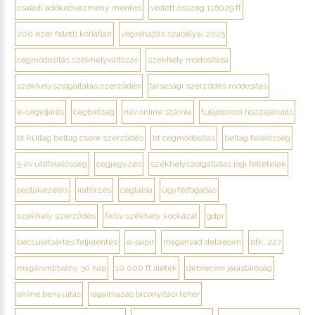
családi adókedvezmény mentes
védett összeg 116029 ft
200 ezer feletti korlátlan
végrehajtás szabályai 2025
cégmódosítás székhelyváltozás
székhely módosítása
székhelyszolgáltatás szerződés
társasági szerződés módosítás
e-cégeljárás
cégbíróság
nav online számla
tulajdonosi hozzájárulás
bt kültag beltag csere szerződés
bt cégmódosítás
beltag felelősség
5 év utófelelősség
cégjegyzés
székhelyszolgáltatás jogi feltételek
postakezelés
iratőrzés
cégtábla
ügyfélfogadás
székhely szerződés
fiktív székhely kockázat
gdpr
becsületsértés feljelentés
e-papír
magánvád debrecen
btk. 227
magánindítvány 30 nap
10 000 ft illeték
debreceni járásbíróság
online benyújtás
rágalmazás bizonyítási teher