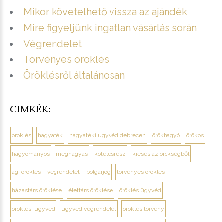
Mikor követelhető vissza az ajándék
Mire figyeljünk ingatlan vásárlás során
Végrendelet
Törvényes öröklés
Öröklésről általánosan
CIMKÉK:
öröklés
hagyaték
hagyatéki ügyvéd debrecen
örökhagyó
örökös
hagyományos
meghagyás
kötelesrész
kiesés az örökségből
ági öröklés
végrendelet
polgárjog
törvényes öröklés
házastárs öröklése
élettárs öröklése
öröklés ügyvéd
öröklési ügyvéd
ügyvéd végrendelet
öröklés törvény