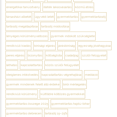
energetikai tanúsítvány
illeték lakásvásárlás
közmű átírás
társasházi albetét
ügyvédi letét
gyermektartás
gyermektartásdíj
tartásdíj megállapítása
tartásdíj módosítása
lényeges körülményváltozás
gyermek indokolt szükséglete
rendkívüli kiadás
bírósági eljárás
járásbíróság
egyezség jóváhagyása
peres eljárás
bizonyítás
költséglista
családjog
szülői felügyelet
láthatás
kapcsolattartás
közös szülői felügyelet
ideiglenes intézkedés
kapcsolattartás végrehajtása
mediáció
gyermek mindenek felett álló érdeke
bírói mérlegelés
rendkívüli körülmény
külföldre költözés gyermekkel
gyermektartás összege 2025
gyermektartás hajdú-bihar
gyermektartás debrecen
tartásdíj 15–25%