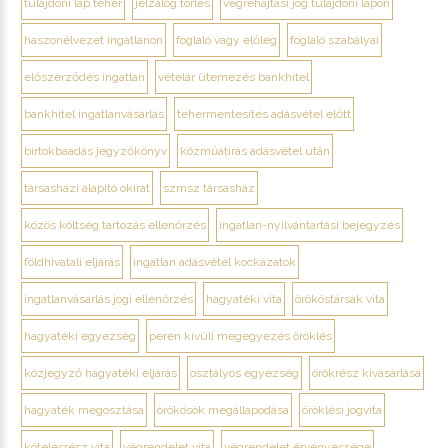
tulajdoni lap teher
jelzálog törlés
végrehajtási jog tulajdoni lapon
haszonélvezet ingatlanon
foglaló vagy előleg
foglaló szabályai
előszerződés ingatlan
vételár ütemezés bankhitel
bankhitel ingatlanvásárlás
tehermentesítés adásvétel előtt
birtokbaadás jegyzőkönyv
közműátírás adásvétel után
társasházi alapító okirat
szmsz társasház
közös költség tartozás ellenőrzés
ingatlan-nyilvántartási bejegyzés
földhivatali eljárás
ingatlan adásvétel kockázatok
ingatlanvásárlás jogi ellenőrzés
hagyatéki vita
örököstársak vita
hagyatéki egyezség
peren kívüli megegyezés öröklés
közjegyző hagyatéki eljárás
osztályos egyezség
örökrész kivásárlása
hagyaték megosztása
örökösök megállapodása
öröklési jogvita
kötelesrész vita
végrendelet vita
végrendelet érvényessége