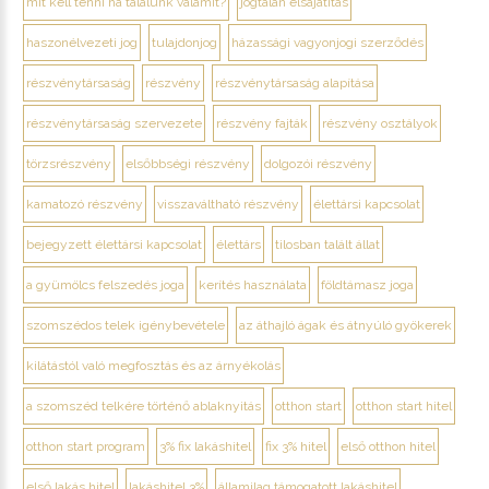
mit kell tenni ha találunk valamit?
jogtalan elsajátítás
haszonélvezeti jog
tulajdonjog
házassági vagyonjogi szerződés
részvénytársaság
részvény
részvénytársaság alapítása
részvénytársaság szervezete
részvény fajták
részvény osztályok
törzsrészvény
elsőbbségi részvény
dolgozói részvény
kamatozó részvény
visszaváltható részvény
élettársi kapcsolat
bejegyzett élettársi kapcsolat
élettárs
tilosban talált állat
a gyümölcs felszedés joga
kerítés használata
földtámasz joga
szomszédos telek igénybevétele
az áthajló ágak és átnyúló gyökerek
kilátástól való megfosztás és az árnyékolás
a szomszéd telkére történő ablaknyitás
otthon start
otthon start hitel
otthon start program
3% fix lakáshitel
fix 3% hitel
első otthon hitel
első lakás hitel
lakáshitel 3%
államilag támogatott lakáshitel