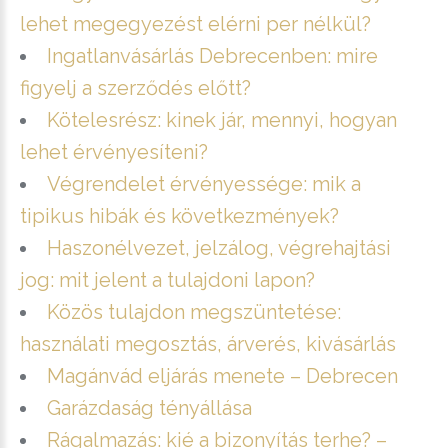
lehet megegyezést elérni per nélkül?
Ingatlanvásárlás Debrecenben: mire
figyelj a szerződés előtt?
Kötelesrész: kinek jár, mennyi, hogyan
lehet érvényesíteni?
Végrendelet érvényessége: mik a
tipikus hibák és következmények?
Haszonélvezet, jelzálog, végrehajtási
jog: mit jelent a tulajdoni lapon?
Közös tulajdon megszüntetése:
használati megosztás, árverés, kivásárlás
Magánvád eljárás menete – Debrecen
Garázdaság tényállása
Rágalmazás: kié a bizonyítás terhe? –