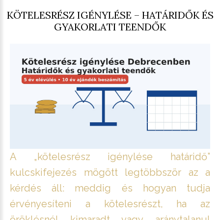
KÖTELESRÉSZ IGÉNYLÉSE – HATÁRIDŐK ÉS
GYAKORLATI TEENDŐK
A „kötelesrész igénylése határidő”
kulcskifejezés mögött legtöbbször az a
kérdés áll: meddig és hogyan tudja
érvényesíteni a kötelesrészt, ha az
öröklésnél kimaradt vagy aránytalanul