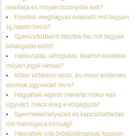
realitása és milyen bizonyítás kell?
Fizetési meghagyás érkezett: mit tegyen
15 napon belül?
Gyanúsítottként idéztek be: mit tegyek
kihallgatás előtt?
Házkutatás, lefoglalás, telefon elvétele:
milyen jogai vannak?
Mikor kötelező védő, és mikor érdemes
azonnal ügyvédet hívni?
Hagyatéki eljárás menete: mikor kell
ügyvéd, mikor elég a közjegyző?
Gyermekelhelyezés és kapcsolattartás:
mit mérlegel a bíróság?
Hagyatéki vita örököstársakkal: hogyan