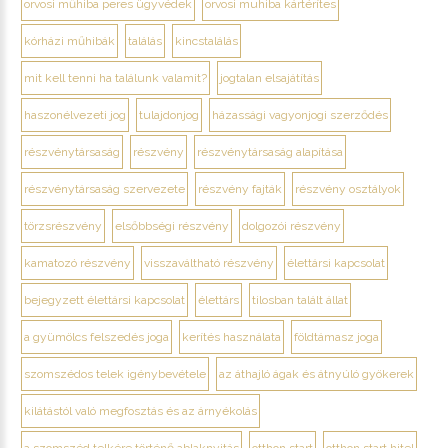
orvosi műhiba peres ügyvédek
orvosi muhiba kártérítes
kórházi műhibák
találás
kincstalálás
mit kell tenni ha találunk valamit?
jogtalan elsajátítás
haszonélvezeti jog
tulajdonjog
házassági vagyonjogi szerződés
részvénytársaság
részvény
részvénytársaság alapítása
részvénytársaság szervezete
részvény fajták
részvény osztályok
törzsrészvény
elsőbbségi részvény
dolgozói részvény
kamatozó részvény
visszaváltható részvény
élettársi kapcsolat
bejegyzett élettársi kapcsolat
élettárs
tilosban talált állat
a gyümölcs felszedés joga
kerítés használata
földtámasz joga
szomszédos telek igénybevétele
az áthajló ágak és átnyúló gyökerek
kilátástól való megfosztás és az árnyékolás