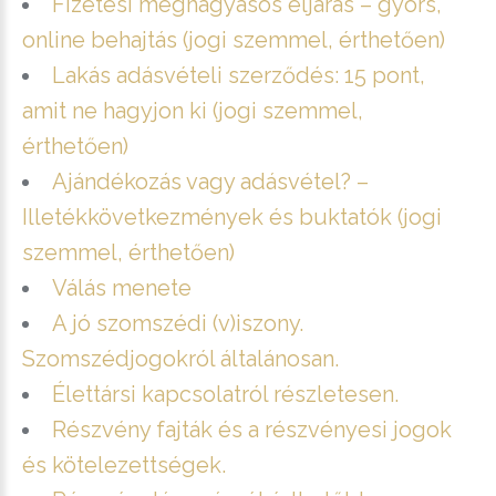
Fizetési meghagyásos eljárás – gyors,
online behajtás (jogi szemmel, érthetően)
Lakás adásvételi szerződés: 15 pont,
amit ne hagyjon ki (jogi szemmel,
érthetően)
Ajándékozás vagy adásvétel? –
Illetékkövetkezmények és buktatók (jogi
szemmel, érthetően)
Válás menete
A jó szomszédi (v)iszony.
Szomszédjogokról általánosan.
Élettársi kapcsolatról részletesen.
Részvény fajták és a részvényesi jogok
és kötelezettségek.