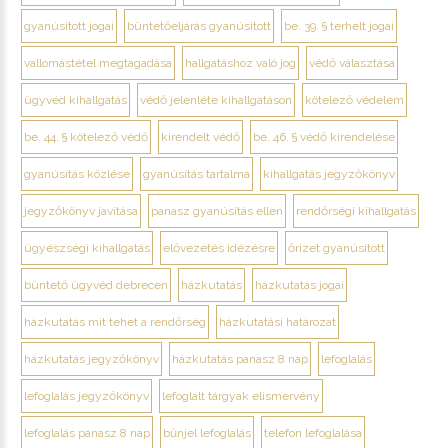
gyanúsított jogai
büntetőeljárás gyanúsított
be. 39. § terhelt jogai
vallomástétel megtagadása
hallgatáshoz való jog
védő választása
ügyvéd kihallgatás
védő jelenléte kihallgatáson
kötelező védelem
be. 44. § kötelező védő
kirendelt védő
be. 46. § védő kirendelése
gyanúsítás közlése
gyanúsítás tartalma
kihallgatás jegyzőkönyv
jegyzőkönyv javítása
panasz gyanúsítás ellen
rendőrségi kihallgatás
ügyészségi kihallgatás
elővezetés idézésre
őrizet gyanúsított
büntető ügyvéd debrecen
házkutatás
házkutatás jogai
házkutatás mit tehet a rendőrség
házkutatási határozat
házkutatás jegyzőkönyv
házkutatás panasz 8 nap
lefoglalás
lefoglalás jegyzőkönyv
lefoglalt tárgyak elismervény
lefoglalás panasz 8 nap
bűnjel lefoglalás
telefon lefoglalása