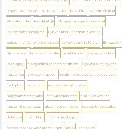
a szomszéd telkére történő ablaknyitás
otthon start
otthon start hitel
otthon start program
3% fix lakáshitel
fix 3% hitel
első otthon hitel
első lakás hitel
lakáshitel 3%
államilag támogatott lakáshitel
lakásvásárlás támogatás
új lakás hitel
használt lakás hitel
építési hitel 3%
önerő lakáshitel
tb jogviszony feltételek
jtm szabály
hfm szabály
banki előminősítés
értékbecslés
közjegyzői okirat
jelzálogjog
elidegenítési és terhelési tilalom
ügyvédi ellenjegyzés
ingatlanjog
debrecen ügyvéd
ingatlan adásvétel ügyvéd debrecen
csok plusz
falusi csok
áfa visszatérítés új lakás
négyzetméterár plafon
árkorlát otthon start
első lakás vásárlás
ingatlan finanszírozás
lakáshitel ügyintézés
ügyvéd lakásvásárlás
debrecen
hajdú-bihar
fizetési meghagyás
fizetési meghagyásos eljárás
fmh
mokk
közjegyző