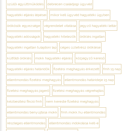
szülői együttműködés
debrecen családjogi ügyvéd
hagyatéki eljárás lépései
mikor kell ügyvéd hagyatéki ügyben
örökösök egyezsége
végrendelet vitatása
jegyző hagyatéki leltár
hagyatéki adósságok
hagyatéki hitelezők
öröklés ingatlan
hagyatéki ingatlan tulajdoni lap
céges üzletrész öröklése
külföldi öröklés
mokk hagyatéki eljárás
közjegyző kereső
hagyatéki eljárás határidők
fizetési meghagyás érkezett
fmh 15 nap
ellentmondás fizetési meghagyás
ellentmondás határideje 15 nap
fizetési meghagyás jogerő
fizetési meghagyás végrehajtás
kézbesítési fikció fmh
nem kereste fizetési meghagyás
ellentmondás benyújtása mokk
fmh.mokk.hu ellentmondás
részleges ellentmondás
ellentmondás indokolása kell-e