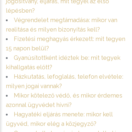
jogosítvány, eljárás, mit tegyél az első
lépésben?
Végrendelet megtámadása: mikor van
realitása és milyen bizonyítás kell?
Fizetési meghagyás érkezett: mit tegyen
15 napon belül?
Gyanúsítottként idéztek be: mit tegyek
kihallgatás előtt?
Házkutatás, lefoglalás, telefon elvétele:
milyen jogai vannak?
Mikor kötelező védő, és mikor érdemes
azonnal ügyvédet hívni?
Hagyatéki eljárás menete: mikor kell
ügyvéd, mikor elég a közjegyző?