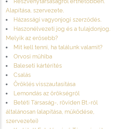
Részvénytársaságról érthetőbben.
Alapítása, szervezete.
Házassági vagyonjogi szerződés.
Haszonélvezeti jog és a tulajdonjog.
Melyik az erősebb?
Mit kell tenni, ha találunk valamit?
Orvosi műhiba
Baleseti kártérítés
Csalás
Öröklés visszautasítása
Lemondás az örökségről
Betéti Társaság-, röviden Bt.-ről
általánosan (alapítása, működése,
szervezetei)