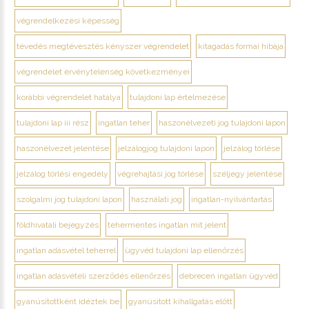
végrendelkezési képesség
tévedés megtévesztés kényszer végrendelet
kitagadás formai hibája
végrendelet érvénytelenség következményei
korábbi végrendelet hatálya
tulajdoni lap értelmezése
tulajdoni lap iii rész
ingatlan teher
haszonélvezeti jog tulajdoni lapon
haszonélvezet jelentése
jelzálogjog tulajdoni lapon
jelzálog törlése
jelzálog törlési engedély
végrehajtási jog törlése
széljegy jelentése
szolgalmi jog tulajdoni lapon
használati jog
ingatlan-nyilvántartás
földhivatali bejegyzés
tehermentes ingatlan mit jelent
ingatlan adásvétel teherrel
ügyvéd tulajdoni lap ellenőrzés
ingatlan adásvételi szerződés ellenőrzés
debrecen ingatlan ügyvéd
gyanúsítottként idéztek be
gyanúsított kihallgatás előtt