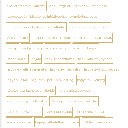
apai elismerő nyilatkozat
dns-vizsgálat
szakértő kirendelése
keresetlevél
ideiglenes intézkedés gyermekelhelyezés
ideiglenes intézkedés kapcsolattartás
előzetes végrehajthatóság
valószínűsítés
osztatlan közös tulajdon
használati megállapodás
vázrajz
szolgalmi jog
elővásárlási jog
tulajdoni hányad
közös részek
bejáró
banki finanszírozás
földhivatali feljegyzés
hagyatéki eljárás menete
hagyatéki tárgyalás
hagyatékátadó végzés
jegyzői leltár
hagyatéki per
öröklési jog
hagyatéki költség
kötelesrész igénylése határidő
kötelesrész debrecen
kötelesrész 5 év elévülés
10 év ajándékozás beszámítás
kötelesrész számítása
hagyatéki eljárás
kötelesrész kamat
élettársi öröklés
bejegyzett élettárs öröklése
öröklési szerződés