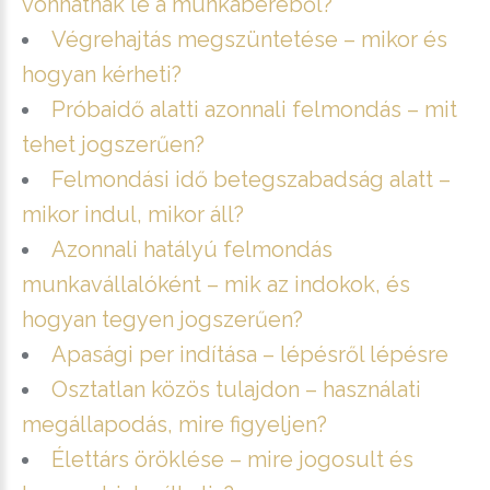
vonhatnak le a munkabéréből?
Végrehajtás megszüntetése – mikor és
hogyan kérheti?
Próbaidő alatti azonnali felmondás – mit
tehet jogszerűen?
Felmondási idő betegszabadság alatt –
mikor indul, mikor áll?
Azonnali hatályú felmondás
munkavállalóként – mik az indokok, és
hogyan tegyen jogszerűen?
Apasági per indítása – lépésről lépésre
Osztatlan közös tulajdon – használati
megállapodás, mire figyeljen?
Élettárs öröklése – mire jogosult és