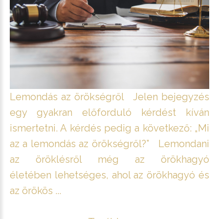
Lemondás az örökségről Jelen bejegyzés
egy gyakran előforduló kérdést kíván
ismertetni. A kérdés pedig a következő: „Mi
az a lemondás az örökségről?” Lemondani
az öröklésről még az örökhagyó
életében lehetséges, ahol az örökhagyó és
az örökös ...