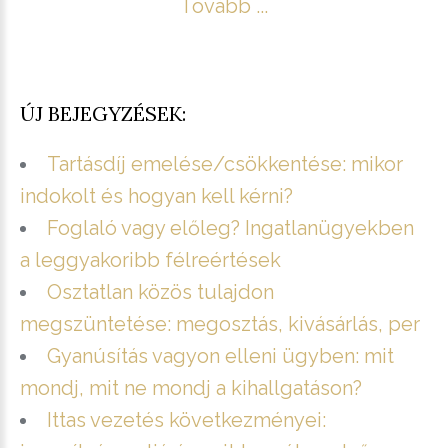
Tovább ...
ÚJ BEJEGYZÉSEK:
Tartásdíj emelése/csökkentése: mikor
indokolt és hogyan kell kérni?
Foglaló vagy előleg? Ingatlanügyekben
a leggyakoribb félreértések
Osztatlan közös tulajdon
megszüntetése: megosztás, kivásárlás, per
Gyanúsítás vagyon elleni ügyben: mit
mondj, mit ne mondj a kihallgatáson?
Ittas vezetés következményei: