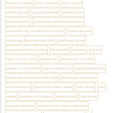
házastárs öröklése
élettárs öröklése
öröklés ügyvéd
öröklési ügyvéd
ügyvéd végrendelet
öröklés törvény
öröklés lemondás
ajándékozási szerződés kötelesrész
végrendelet vagy ajándékozási szerződés
ingatlan adásvétel
tulajdonilap
adásvételi szerződés
ingatlanjogi ügyvéd
ingatlan adásvételi szerződés
föld adásvétel
alkotórész
tartozék
vagyonszerzési illeték
ajándékozás
ajándékozási szerződés
ajándék visszakövetelés
ingatlan ajándékozás
ingatlan ajándékozása
ingatlan ajándékozás testvérek között
ajándékozás visszavonása
lakás ajándékozás
ajándékozási illeték ingatlan
válás menete
válás
válóper
házastársi közös vagyon
válóper ügyvéd
válás gyerek
házasság felbontása
házastársi közös vagyon megosztása