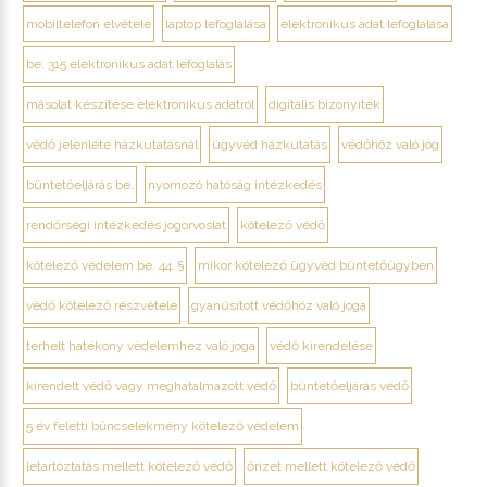
mobiltelefon elvétele
laptop lefoglalása
elektronikus adat lefoglalása
be. 315 elektronikus adat lefoglalás
másolat készítése elektronikus adatról
digitális bizonyíték
védő jelenléte házkutatásnál
ügyvéd házkutatás
védőhöz való jog
büntetőeljárás be.
nyomozó hatóság intézkedés
rendőrségi intézkedés jogorvoslat
kötelező védő
kötelező védelem be. 44. §
mikor kötelező ügyvéd büntetőügyben
védő kötelező részvétele
gyanúsított védőhöz való joga
terhelt hatékony védelemhez való joga
védő kirendelése
kirendelt védő vagy meghatalmazott védő
büntetőeljárás védő
5 év feletti bűncselekmény kötelező védelem
letartóztatás mellett kötelező védő
őrizet mellett kötelező védő