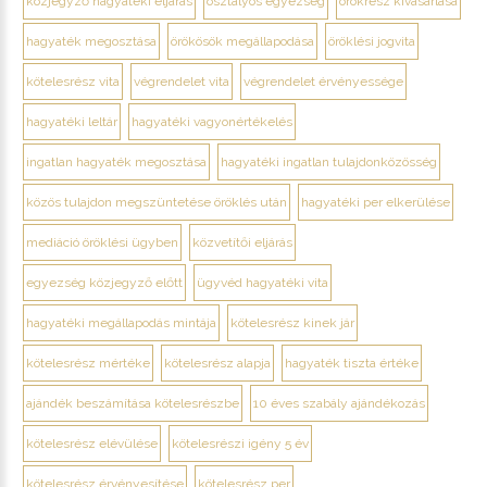
közjegyző hagyatéki eljárás
osztályos egyezség
örökrész kivásárlása
hagyaték megosztása
örökösök megállapodása
öröklési jogvita
kötelesrész vita
végrendelet vita
végrendelet érvényessége
hagyatéki leltár
hagyatéki vagyonértékelés
ingatlan hagyaték megosztása
hagyatéki ingatlan tulajdonközösség
közös tulajdon megszüntetése öröklés után
hagyatéki per elkerülése
mediáció öröklési ügyben
közvetítői eljárás
egyezség közjegyző előtt
ügyvéd hagyatéki vita
hagyatéki megállapodás mintája
kötelesrész kinek jár
kötelesrész mértéke
kötelesrész alapja
hagyaték tiszta értéke
ajándék beszámítása kötelesrészbe
10 éves szabály ajándékozás
kötelesrész elévülése
kötelesrészi igény 5 év
kötelesrész érvényesítése
kötelesrész per