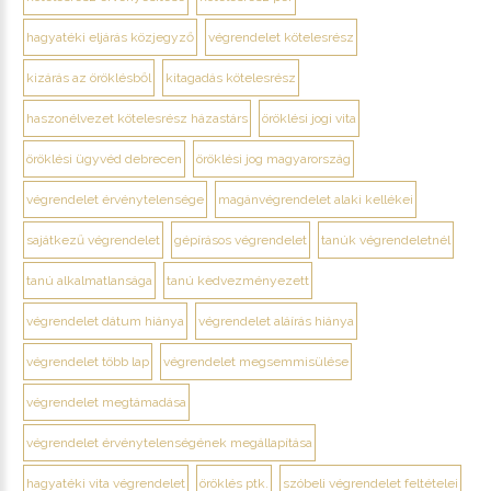
hagyatéki eljárás közjegyző
végrendelet kötelesrész
kizárás az öröklésből
kitagadás kötelesrész
haszonélvezet kötelesrész házastárs
öröklési jogi vita
öröklési ügyvéd debrecen
öröklési jog magyarország
végrendelet érvénytelensége
magánvégrendelet alaki kellékei
sajátkezű végrendelet
gépírásos végrendelet
tanúk végrendeletnél
tanú alkalmatlansága
tanú kedvezményezett
végrendelet dátum hiánya
végrendelet aláírás hiánya
végrendelet több lap
végrendelet megsemmisülése
végrendelet megtámadása
végrendelet érvénytelenségének megállapítása
hagyatéki vita végrendelet
öröklés ptk.
szóbeli végrendelet feltételei