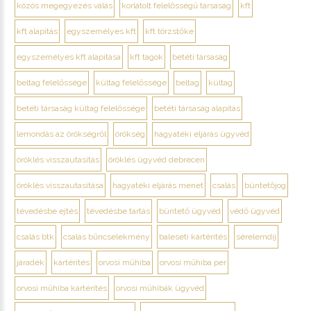
közös megegyezés válás
korlátolt felelősségű társaság
kft
kft alapítás
egyszemélyes kft
kft törzstőke
egyszemélyes kft alapítása
kft tagok
betéti társaság
beltag felelőssége
kültag felelőssége
beltag
kültag
betéti társaság kültag felelőssége
betéti társaság alapítás
lemondás az örökségről
örökség
hagyatéki eljárás ügyvéd
öröklés visszautasítás
öröklés ügyvéd debrecen
öröklés visszautasítása
hagyatéki eljárás menet
csalás
büntetőjog
tévedésbe ejtés
tévedésbe tartás
büntető ügyvéd
védő ügyvéd
csalás btk
csalás bűncselekmény
baleseti kártérítés
sérelemdíj
járadék
kártérítés
orvosi műhiba
orvosi műhiba per
orvosi műhiba kártérítés
orvosi műhibák ügyvéd