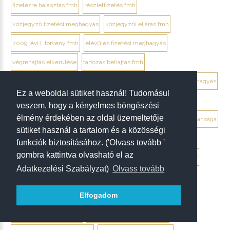
fizetésre halasztás fmh
részletfizetés fmh
közjegyző fizetési meghagyás
közjegyzői eljárás fmh
2009. évi l. törvény fmh
elévülés fizetési meghagyás
végrehajtás elkerülése
tartozás behajtás fmh
jogi személy ellentmondás elektronikusan
ügyvéd fizetési meghagyás
Ez a weboldal sütiket használ! Tudomásul
debrecen ügyvéd fizetési meghagyás
veszem, hogy a kényelmes böngészési
élmény érdekében az oldal üzemeltetője
végrendelet megtámadása mikor érdemes
végrendelet hatálytalansága
sütiket használ a tartalom és a közösségi
érvénytelenség megállapítása per
hagyatéki per végrendelet
funkciók biztosításához. ('Olvass tovább '
gombra kattintva olvasható el az
megtámadási nyilatkozat
megtámadás elévülése 5 év
ptk. 7:37
Adatkezelési Szabályzat)
Olvass tovább
beszámíthatóság végrendelet
Elfogadom
tévedés megtévesztés fenyegetés végrendelet
tisztességtelen befolyás
gépírásos végrendelet tanúk