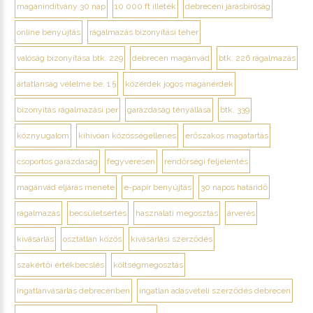
magánindítvány 30 nap
10 000 ft illeték
debreceni járásbíróság
online benyújtás
rágalmazás bizonyítási teher
valóság bizonyítása btk. 229
debrecen magánvád
btk. 226 rágalmazás
ártatlanság vélelme be. 1 §
közérdek jogos magánérdek
bizonyítás rágalmazási per
garázdaság tényállása
btk. 339
köznyugalom
kihívóan közösségellenes
erőszakos magatartás
csoportos garázdaság
fegyveresen
rendőrségi feljelentés
magánvád eljárás menete
e-papír benyújtás
30 napos határidő
rágalmazás
becsületsértés
használati megosztás
árverés
kivásárlás
osztatlan közös
kivásárlási szerződés
szakértői értékbecslés
költségmegosztás
ingatlanvásárlás debrecenben
ingatlan adásvételi szerződés debrecen