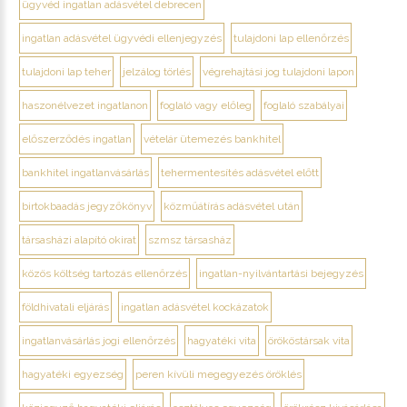
ügyvéd ingatlan adásvétel debrecen
ingatlan adásvétel ügyvédi ellenjegyzés
tulajdoni lap ellenőrzés
tulajdoni lap teher
jelzálog törlés
végrehajtási jog tulajdoni lapon
haszonélvezet ingatlanon
foglaló vagy előleg
foglaló szabályai
előszerződés ingatlan
vételár ütemezés bankhitel
bankhitel ingatlanvásárlás
tehermentesítés adásvétel előtt
birtokbaadás jegyzőkönyv
közműátírás adásvétel után
társasházi alapító okirat
szmsz társasház
közös költség tartozás ellenőrzés
ingatlan-nyilvántartási bejegyzés
földhivatali eljárás
ingatlan adásvétel kockázatok
ingatlanvásárlás jogi ellenőrzés
hagyatéki vita
örököstársak vita
hagyatéki egyezség
peren kívüli megegyezés öröklés