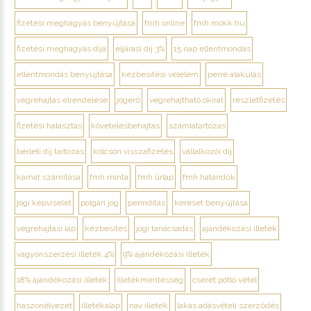
fizetési meghagyás benyújtása
fmh online
fmh.mokk.hu
fizetési meghagyás díja
eljárási díj 3%
15 nap ellentmondás
ellentmondás benyújtása
kézbesítési vélelem
perré alakulás
végrehajtás elrendelése
jogerő
végrehajtható okirat
részletfizetés
fizetési halasztás
követelésbehajtás
számlatartozás
bérleti díj tartozás
kölcsön visszafizetés
vállalkozói díj
kamat számítása
fmh minta
fmh űrlap
fmh határidők
jogi képviselet
polgári jog
perindítás
kereset benyújtása
végrehajtási lap
kézbesítés
jogi tanácsadás
ajándékozási illeték
vagyonszerzési illeték 4%
9% ajándékozási illeték
18% ajándékozási illeték
illetékmentesség
cserét pótló vétel
haszonélvezet
illetékalap
nav illeték
lakás adásvételi szerződés