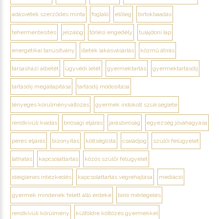
adásvételi szerződés minta
foglaló
előleg
birtokbaadás
tehermentesítés
jelzálog
törlési engedély
tulajdoni lap
energetikai tanúsítvány
illeték lakásvásárlás
közmű átírás
társasházi albetét
ügyvédi letét
gyermektartás
gyermektartásdíj
tartásdíj megállapítása
tartásdíj módosítása
lényeges körülményváltozás
gyermek indokolt szükséglete
rendkívüli kiadás
bírósági eljárás
járásbíróság
egyezség jóváhagyása
peres eljárás
bizonyítás
költséglista
családjog
szülői felügyelet
láthatás
kapcsolattartás
közös szülői felügyelet
ideiglenes intézkedés
kapcsolattartás végrehajtása
mediáció
gyermek mindenek felett álló érdeke
bírói mérlegelés
rendkívüli körülmény
külföldre költözés gyermekkel