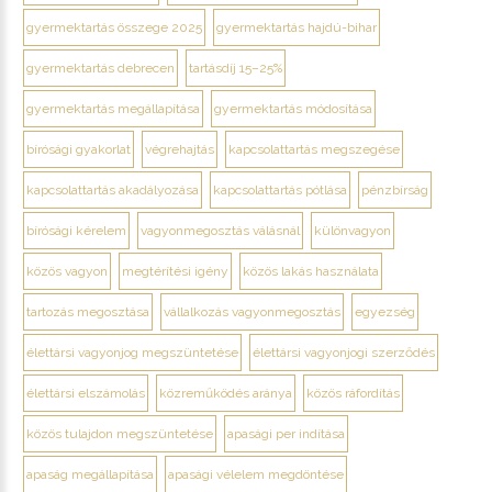
gyermektartás összege 2025
gyermektartás hajdú-bihar
gyermektartás debrecen
tartásdíj 15–25%
gyermektartás megállapítása
gyermektartás módosítása
bírósági gyakorlat
végrehajtás
kapcsolattartás megszegése
kapcsolattartás akadályozása
kapcsolattartás pótlása
pénzbírság
bírósági kérelem
vagyonmegosztás válásnál
különvagyon
közös vagyon
megtérítési igény
közös lakás használata
tartozás megosztása
vállalkozás vagyonmegosztás
egyezség
élettársi vagyonjog megszüntetése
élettársi vagyonjogi szerződés
élettársi elszámolás
közreműködés aránya
közös ráfordítás
közös tulajdon megszüntetése
apasági per indítása
apaság megállapítása
apasági vélelem megdöntése