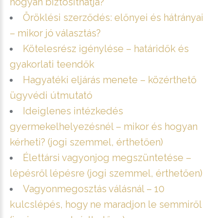
hogyan biztosíthatja?
Öröklési szerződés: előnyei és hátrányai
– mikor jó választás?
Kötelesrész igénylése – határidők és
gyakorlati teendők
Hagyatéki eljárás menete – közérthető
ügyvédi útmutató
Ideiglenes intézkedés
gyermekelhelyezésnél – mikor és hogyan
kérheti? (jogi szemmel, érthetően)
Élettársi vagyonjog megszüntetése –
lépésről lépésre (jogi szemmel, érthetően)
Vagyonmegosztás válásnál – 10
kulcslépés, hogy ne maradjon le semmiről