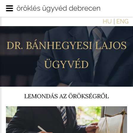
öröklés ügyvéd debrecen
HU
|
ENG
DR.
BÁNHEGYESI
LAJOS
ÜGYVÉD
LEMONDÁS AZ ÖRÖKSÉGRŐL