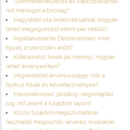
Gyermekelhelyezés és kapcsolattartás:
mit mérlegel a bíróság?
Hagyatéki vita örököstársakkal: hogyan
lehet megegyezést elérni per nélkül?
Ingatlanvásárlás Debrecenben: mire
figyelj a szerződés előtt?
Kötelesrész: kinek jár, mennyi, hogyan
lehet érvényesíteni?
Végrendelet érvényessége: mik a
tipikus hibák és következmények?
Haszonélvezet, jelzálog, végrehajtási
jog: mit jelent a tulajdoni lapon?
Közös tulajdon megszüntetése:
használati megosztás, árverés, kivásárlás