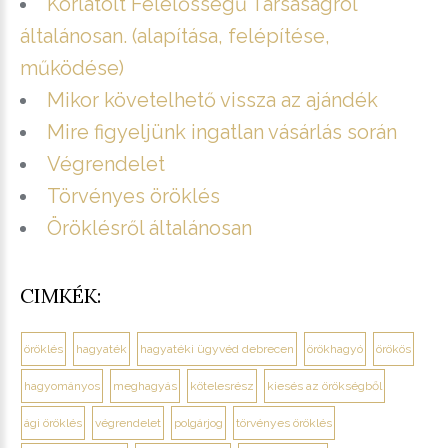
Korlátolt Felelősségű Társaságról
általánosan. (alapítása, felépítése,
működése)
Mikor követelhető vissza az ajándék
Mire figyeljünk ingatlan vásárlás során
Végrendelet
Törvényes öröklés
Öröklésről általánosan
CIMKÉK:
öröklés
hagyaték
hagyatéki ügyvéd debrecen
örökhagyó
örökös
hagyományos
meghagyás
kötelesrész
kiesés az örökségből
ági öröklés
végrendelet
polgárjog
törvényes öröklés