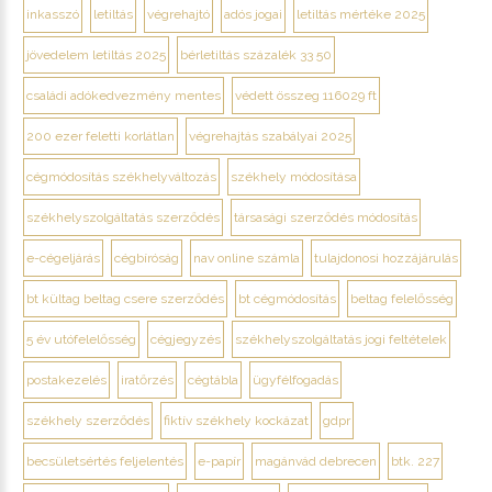
inkasszó
letiltás
végrehajtó
adós jogai
letiltás mértéke 2025
jövedelem letiltás 2025
bérletiltás százalék 33 50
családi adókedvezmény mentes
védett összeg 116029 ft
200 ezer feletti korlátlan
végrehajtás szabályai 2025
cégmódosítás székhelyváltozás
székhely módosítása
székhelyszolgáltatás szerződés
társasági szerződés módosítás
e-cégeljárás
cégbíróság
nav online számla
tulajdonosi hozzájárulás
bt kültag beltag csere szerződés
bt cégmódosítás
beltag felelősség
5 év utófelelősség
cégjegyzés
székhelyszolgáltatás jogi feltételek
postakezelés
iratőrzés
cégtábla
ügyfélfogadás
székhely szerződés
fiktív székhely kockázat
gdpr
becsületsértés feljelentés
e-papír
magánvád debrecen
btk. 227