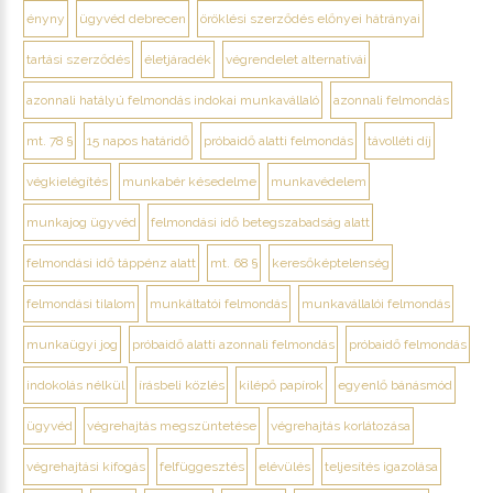
ényny
ügyvéd debrecen
öröklési szerződés előnyei hátrányai
tartási szerződés
életjáradék
végrendelet alternatívái
azonnali hatályú felmondás indokai munkavállaló
azonnali felmondás
mt. 78 §
15 napos határidő
próbaidő alatti felmondás
távolléti díj
végkielégítés
munkabér késedelme
munkavédelem
munkajog ügyvéd
felmondási idő betegszabadság alatt
felmondási idő táppénz alatt
mt. 68 §
keresőképtelenség
felmondási tilalom
munkáltatói felmondás
munkavállalói felmondás
munkaügyi jog
próbaidő alatti azonnali felmondás
próbaidő felmondás
indokolás nélkül
írásbeli közlés
kilépő papírok
egyenlő bánásmód
ügyvéd
végrehajtás megszüntetése
végrehajtás korlátozása
végrehajtási kifogás
felfüggesztés
elévülés
teljesítés igazolása