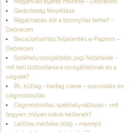
Magánvád eljárás menete – Debrecen
Garázdaság tényállása
Rágalmazás: kié a bizonyítás terhe? –
Debrecen
Becsületsértés feljelentés e-Papíron –
Debrecen
Székhelyszolgáltatás: jogi feltételek –
mit kell biztosítania a szolgáltatónak és a
cégnek?
Bt.: kültag - beltag csere – szerződés és
cégmódosítás
Cégmódosítás: székhelyváltozás – mit
tegyen, milyen iratok kellenek?
Letiltás mértéke 2025 – mennyit