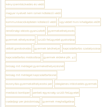
kényszerintézkedés és védő
magyar nyelvet nem ismeri kötelező védő
kommunikációképtelen kötelező védő
ügyvédet hívni kihallgatás előtt
rendőrségi idézés gyanúsított
gyermekelhelyezés
gyermek elhelyezése
szülői felügyelet gyakorlása
váltott gondoskodás
gyermek lakóhelye
kapcsolattartás szabályozása
kapcsolattartás módosítása
gyermek érdeke ptk. 4:2
bíróság mit mérlegel gyermekelhelyezésnél
bíróság mit mérlegel kapcsolattartásnál
bizonyítás gyermekelhelyezési per
ideiglenes intézkedés gyermek
mediáció bontóper
perbeli egyezség szülői felügyelet
családjogi per járásbíróság
gyermek meghallgatása