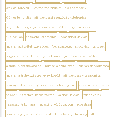
öröklési ügyvéd
ügyvéd végrendelet
öröklés törvény
öröklés lemondás
ajándékozási szerződés kötelesrész
végrendelet vagy ajándékozási szerződés
ingatlan adásvétel
tulajdonilap
adásvételi szerződés
ingatlanjogi ügyvéd
ingatlan adásvételi szerződés
föld adásvétel
alkotórész
tartozék
vagyonszerzési illeték
ajándékozás
ajándékozási szerződés
ajándék visszakövetelés
ingatlan ajándékozás
ingatlan ajándékozása
ingatlan ajándékozás testvérek között
ajándékozás visszavonása
lakás ajándékozás
ajándékozási illeték ingatlan
válás menete
válás
válóper
házastársi közös vagyon
válóper ügyvéd
válás gyerek
házasság felbontása
házastársi közös vagyon megosztása
közös megegyezés válás
korlátolt felelősségű társaság
kft