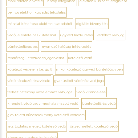
mobiltelefon elvétele
laptop lefoglalása
elektronikus adat lefoglalása
be. 315 elektronikus adat lefoglalás
másolat készítése elektronikus adatról
digitális bizonyíték
védő jelenléte házkutatásnál
ügyvéd házkutatás
védőhöz való jog
büntetőeljárás be.
nyomozó hatóság intézkedés
rendőrségi intézkedés jogorvoslat
kötelező védő
kötelező védelem be. 44. §
mikor kötelező ügyvéd büntetőügyben
védő kötelező részvétele
gyanúsított védőhöz való joga
terhelt hatékony védelemhez való joga
védő kirendelése
kirendelt védő vagy meghatalmazott védő
büntetőeljárás védő
5 év feletti bűncselekmény kötelező védelem
letartóztatás mellett kötelező védő
őrizet mellett kötelező védő
kényszerintézkedés és védő