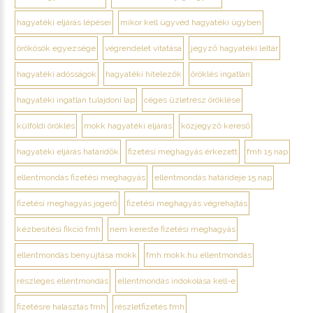
hagyatéki eljárás lépései
mikor kell ügyvéd hagyatéki ügyben
örökösök egyezsége
végrendelet vitatása
jegyző hagyatéki leltár
hagyatéki adósságok
hagyatéki hitelezők
öröklés ingatlan
hagyatéki ingatlan tulajdoni lap
céges üzletrész öröklése
külföldi öröklés
mokk hagyatéki eljárás
közjegyző kereső
hagyatéki eljárás határidők
fizetési meghagyás érkezett
fmh 15 nap
ellentmondás fizetési meghagyás
ellentmondás határideje 15 nap
fizetési meghagyás jogerő
fizetési meghagyás végrehajtás
kézbesítési fikció fmh
nem kereste fizetési meghagyás
ellentmondás benyújtása mokk
fmh.mokk.hu ellentmondás
részleges ellentmondás
ellentmondás indokolása kell-e
fizetésre halasztás fmh
részletfizetés fmh