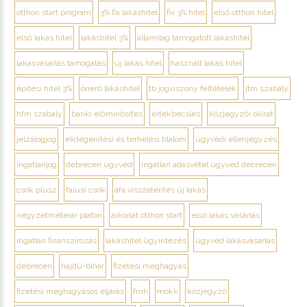
otthon start program
3% fix lakáshitel
fix 3% hitel
első otthon hitel
első lakás hitel
lakáshitel 3%
államilag támogatott lakáshitel
lakásvásárlás támogatás
új lakás hitel
használt lakás hitel
építési hitel 3%
önerő lakáshitel
tb jogviszony feltételek
jtm szabály
hfm szabály
banki előminősítés
értékbecslés
közjegyzői okirat
jelzálogjog
elidegenítési és terhelési tilalom
ügyvédi ellenjegyzés
ingatlanjog
debrecen ügyvéd
ingatlan adásvétel ügyvéd debrecen
csok plusz
falusi csok
áfa visszatérítés új lakás
négyzetméterár plafon
árkorlát otthon start
első lakás vásárlás
ingatlan finanszírozás
lakáshitel ügyintézés
ügyvéd lakásvásárlás
debrecen
hajdú-bihar
fizetési meghagyás
fizetési meghagyásos eljárás
fmh
mokk
közjegyző