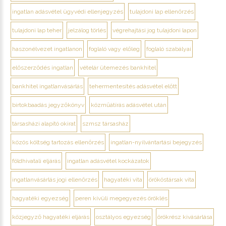
ingatlan adásvétel ügyvédi ellenjegyzés
tulajdoni lap ellenőrzés
tulajdoni lap teher
jelzálog törlés
végrehajtási jog tulajdoni lapon
haszonélvezet ingatlanon
foglaló vagy előleg
foglaló szabályai
előszerződés ingatlan
vételár ütemezés bankhitel
bankhitel ingatlanvásárlás
tehermentesítés adásvétel előtt
birtokbaadás jegyzőkönyv
közműátírás adásvétel után
társasházi alapító okirat
szmsz társasház
közös költség tartozás ellenőrzés
ingatlan-nyilvántartási bejegyzés
földhivatali eljárás
ingatlan adásvétel kockázatok
ingatlanvásárlás jogi ellenőrzés
hagyatéki vita
örököstársak vita
hagyatéki egyezség
peren kívüli megegyezés öröklés
közjegyző hagyatéki eljárás
osztályos egyezség
örökrész kivásárlása