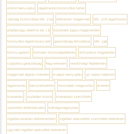
online benyújtás
rágalmazás bizonyítási teher
valóság bizonyítása btk. 229
debrecen magánvád
btk. 226 rágalmazás
ártatlanság vélelme be. 1 §
közérdek jogos magánérdek
bizonyítás rágalmazási per
garázdaság tényállása
btk. 339
köznyugalom
kihívóan közösségellenes
erőszakos magatartás
csoportos garázdaság
fegyveresen
rendőrségi feljelentés
magánvád eljárás menete
e-papír benyújtás
30 napos határidő
rágalmazás
becsületsértés
használati megosztás
árverés
kivásárlás
osztatlan közös
kivásárlási szerződés
szakértői értékbecslés
költségmegosztás
ingatlanvásárlás debrecenben
ingatlan adásvételi szerződés debrecen
ügyvéd ingatlan adásvétel debrecen