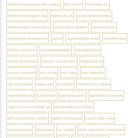
fizetési meghagyás benyújtása
fmh online
fmh.mokk.hu
fizetési meghagyás díja
eljárási díj 3%
15 nap ellentmondás
ellentmondás benyújtása
kézbesítési vélelem
perré alakulás
végrehajtás elrendelése
jogerő
végrehajtható okirat
részletfizetés
fizetési halasztás
követelésbehajtás
számlatartozás
bérleti díj tartozás
kölcsön visszafizetés
vállalkozói díj
kamat számítása
fmh minta
fmh űrlap
fmh határidők
jogi képviselet
polgári jog
perindítás
kereset benyújtása
végrehajtási lap
kézbesítés
jogi tanácsadás
ajándékozási illeték
vagyonszerzési illeték 4%
9% ajándékozási illeték
18% ajándékozási illeték
illetékmentesség
cserét pótló vétel
haszonélvezet
illetékalap
nav illeték
lakás adásvételi szerződés