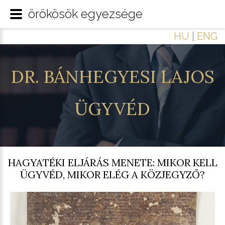
örökösök egyezsége
HU
|
ENG
DR.
BÁNHEGYESI
LAJOS
ÜGYVÉD
HAGYATÉKI ELJÁRÁS MENETE: MIKOR KELL
ÜGYVÉD, MIKOR ELÉG A KÖZJEGYZŐ?