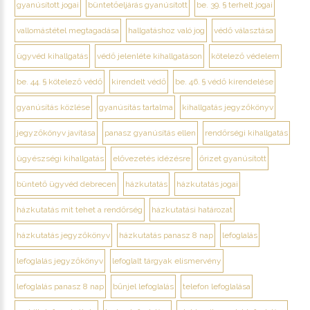
gyanúsított jogai
büntetőeljárás gyanúsított
be. 39. § terhelt jogai
vallomástétel megtagadása
hallgatáshoz való jog
védő választása
ügyvéd kihallgatás
védő jelenléte kihallgatáson
kötelező védelem
be. 44. § kötelező védő
kirendelt védő
be. 46. § védő kirendelése
gyanúsítás közlése
gyanúsítás tartalma
kihallgatás jegyzőkönyv
jegyzőkönyv javítása
panasz gyanúsítás ellen
rendőrségi kihallgatás
ügyészségi kihallgatás
elővezetés idézésre
őrizet gyanúsított
büntető ügyvéd debrecen
házkutatás
házkutatás jogai
házkutatás mit tehet a rendőrség
házkutatási határozat
házkutatás jegyzőkönyv
házkutatás panasz 8 nap
lefoglalás
lefoglalás jegyzőkönyv
lefoglalt tárgyak elismervény
lefoglalás panasz 8 nap
bűnjel lefoglalás
telefon lefoglalása