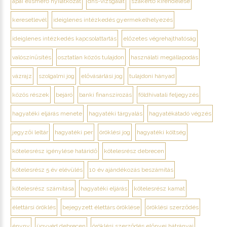
apai elismerő nyilatkozat
dns-vizsgálat
szakértő kirendelése
keresetlevél
ideiglenes intézkedés gyermekelhelyezés
ideiglenes intézkedés kapcsolattartás
előzetes végrehajthatóság
valószínűsítés
osztatlan közös tulajdon
használati megállapodás
vázrajz
szolgalmi jog
elővásárlási jog
tulajdoni hányad
közös részek
bejáró
banki finanszírozás
földhivatali feljegyzés
hagyatéki eljárás menete
hagyatéki tárgyalás
hagyatékátadó végzés
jegyzői leltár
hagyatéki per
öröklési jog
hagyatéki költség
kötelesrész igénylése határidő
kötelesrész debrecen
kötelesrész 5 év elévülés
10 év ajándékozás beszámítás
kötelesrész számítása
hagyatéki eljárás
kötelesrész kamat
élettársi öröklés
bejegyzett élettárs öröklése
öröklési szerződés
ényny
ügyvéd debrecen
öröklési szerződés előnyei hátrányai