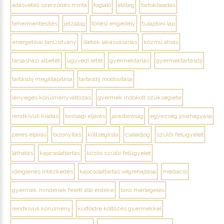
adásvételi szerződés minta
foglaló
előleg
birtokbaadás
tehermentesítés
jelzálog
törlési engedély
tulajdoni lap
energetikai tanúsítvány
illeték lakásvásárlás
közmű átírás
társasházi albetét
ügyvédi letét
gyermektartás
gyermektartásdíj
tartásdíj megállapítása
tartásdíj módosítása
lényeges körülményváltozás
gyermek indokolt szükséglete
rendkívüli kiadás
bírósági eljárás
járásbíróság
egyezség jóváhagyása
peres eljárás
bizonyítás
költséglista
családjog
szülői felügyelet
láthatás
kapcsolattartás
közös szülői felügyelet
ideiglenes intézkedés
kapcsolattartás végrehajtása
mediáció
gyermek mindenek felett álló érdeke
bírói mérlegelés
rendkívüli körülmény
külföldre költözés gyermekkel