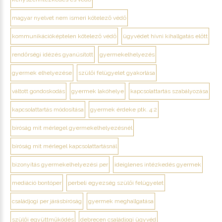
magyar nyelvet nem ismeri kötelező védő
kommunikációképtelen kötelező védő
ügyvédet hívni kihallgatás előtt
rendőrségi idézés gyanúsított
gyermekelhelyezés
gyermek elhelyezése
szülői felügyelet gyakorlása
váltott gondoskodás
gyermek lakóhelye
kapcsolattartás szabályozása
kapcsolattartás módosítása
gyermek érdeke ptk. 4:2
bíróság mit mérlegel gyermekelhelyezésnél
bíróság mit mérlegel kapcsolattartásnál
bizonyítás gyermekelhelyezési per
ideiglenes intézkedés gyermek
mediáció bontóper
perbeli egyezség szülői felügyelet
családjogi per járásbíróság
gyermek meghallgatása
szülői együttműködés
debrecen családjogi ügyvéd