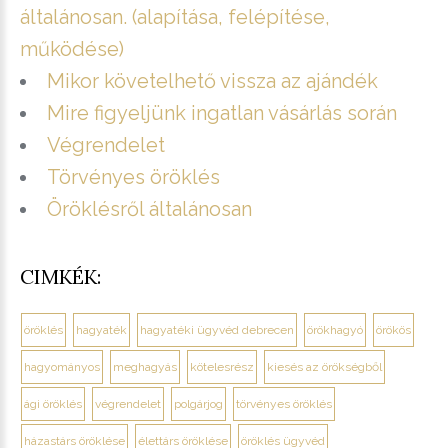
általánosan. (alapítása, felépítése,
működése)
Mikor követelhető vissza az ajándék
Mire figyeljünk ingatlan vásárlás során
Végrendelet
Törvényes öröklés
Öröklésről általánosan
CIMKÉK:
öröklés
hagyaték
hagyatéki ügyvéd debrecen
örökhagyó
örökös
hagyományos
meghagyás
kötelesrész
kiesés az örökségből
ági öröklés
végrendelet
polgárjog
törvényes öröklés
házastárs öröklése
élettárs öröklése
öröklés ügyvéd