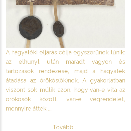
A hagyatéki eljárás célja egyszerűnek tűnik:
az elhunyt után maradt vagyon és
tartozások rendezése, majd a hagyaték
átadása az örökös(ök)nek. A gyakorlatban
viszont sok múlik azon, hogy van-e vita az
örökösök között, van-e végrendelet,
mennyire áttek ...
Tovább ...