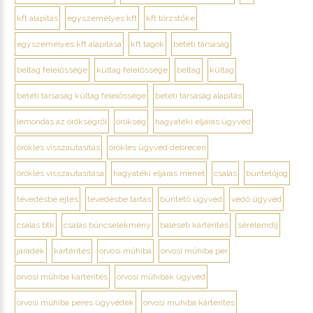
kft alapítás
egyszemélyes kft
kft törzstőke
egyszemélyes kft alapítása
kft tagok
betéti társaság
beltag felelőssége
kültag felelőssége
beltag
kültag
betéti társaság kültag felelőssége
betéti társaság alapítás
lemondás az örökségről
örökség
hagyatéki eljárás ügyvéd
öröklés visszautasítás
öröklés ügyvéd debrecen
öröklés visszautasítása
hagyatéki eljárás menet
csalás
büntetőjog
tévedésbe ejtés
tévedésbe tartás
büntető ügyvéd
védő ügyvéd
csalás btk
csalás bűncselekmény
baleseti kártérítés
sérelemdíj
járadék
kártérítés
orvosi műhiba
orvosi műhiba per
orvosi műhiba kártérítés
orvosi műhibák ügyvéd
orvosi műhiba peres ügyvédek
orvosi muhiba kártérítes