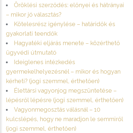
Öröklési szerződés: előnyei és hátrányai
– mikor jó választás?
Kötelesrész igénylése – határidők és
gyakorlati teendők
Hagyatéki eljárás menete – közérthető
ügyvédi útmutató
Ideiglenes intézkedés
gyermekelhelyezésnél – mikor és hogyan
kérheti? (jogi szemmel, érthetően)
Élettársi vagyonjog megszüntetése –
lépésről lépésre (jogi szemmel, érthetően)
Vagyonmegosztás válásnál – 10
kulcslépés, hogy ne maradjon le semmiről
(jogi szemmel, érthetően)