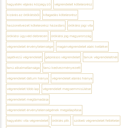
hagyatéki eljárás közjegyző
végrendelet kötelesrész
kizárás az öröklésből
kitagadás kötelesrész
haszonélvezet kötelesrész házastárs
öröklési jogi vita
öröklési ügyvéd debrecen
öröklési jog magyarország
végrendelet érvénytelensége
magánvégrendelet alaki kellékei
sajátkezű végrendelet
gépírásos végrendelet
tanúk végrendeletnél
tanú alkalmatlansága
tanú kedvezményezett
végrendelet dátum hiánya
végrendelet aláírás hiánya
végrendelet több lap
végrendelet megsemmisülése
végrendelet megtámadása
végrendelet érvénytelenségének megállapítása
hagyatéki vita végrendelet
öröklés ptk.
szóbeli végrendelet feltételei