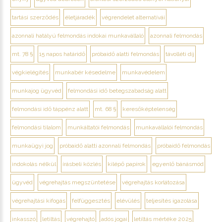
tartási szerződés
életjáradék
végrendelet alternatívái
azonnali hatályú felmondás indokai munkavállaló
azonnali felmondás
mt. 78 §
15 napos határidő
próbaidő alatti felmondás
távolléti díj
végkielégítés
munkabér késedelme
munkavédelem
munkajog ügyvéd
felmondási idő betegszabadság alatt
felmondási idő táppénz alatt
mt. 68 §
keresőképtelenség
felmondási tilalom
munkáltatói felmondás
munkavállalói felmondás
munkaügyi jog
próbaidő alatti azonnali felmondás
próbaidő felmondás
indokolás nélkül
írásbeli közlés
kilépő papírok
egyenlő bánásmód
ügyvéd
végrehajtás megszüntetése
végrehajtás korlátozása
végrehajtási kifogás
felfüggesztés
elévülés
teljesítés igazolása
inkasszó
letiltás
végrehajtó
adós jogai
letiltás mértéke 2025