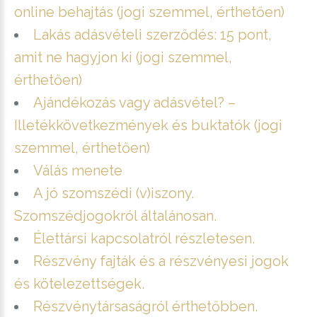
online behajtás (jogi szemmel, érthetően)
Lakás adásvételi szerződés: 15 pont,
amit ne hagyjon ki (jogi szemmel,
érthetően)
Ajándékozás vagy adásvétel? –
Illetékkövetkezmények és buktatók (jogi
szemmel, érthetően)
Válás menete
A jó szomszédi (v)iszony.
Szomszédjogokról általánosan.
Élettársi kapcsolatról részletesen.
Részvény fajták és a részvényesi jogok
és kötelezettségek.
Részvénytársaságról érthetőbben.