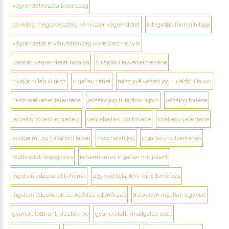
végrendelkezési képesség
tévedés megtévesztés kényszer végrendelet
kitagadás formai hibája
végrendelet érvénytelenség következményei
korábbi végrendelet hatálya
tulajdoni lap értelmezése
tulajdoni lap iii rész
ingatlan teher
haszonélvezeti jog tulajdoni lapon
haszonélvezet jelentése
jelzálogjog tulajdoni lapon
jelzálog törlése
jelzálog törlési engedély
végrehajtási jog törlése
széljegy jelentése
szolgalmi jog tulajdoni lapon
használati jog
ingatlan-nyilvántartás
földhivatali bejegyzés
tehermentes ingatlan mit jelent
ingatlan adásvétel teherrel
ügyvéd tulajdoni lap ellenőrzés
ingatlan adásvételi szerződés ellenőrzés
debrecen ingatlan ügyvéd
gyanúsítottként idéztek be
gyanúsított kihallgatás előtt