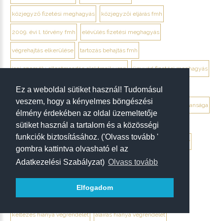
közjegyző fizetési meghagyás
közjegyzői eljárás fmh
2009. évi l. törvény fmh
elévülés fizetési meghagyás
végrehajtás elkerülése
tartozás behajtás fmh
jogi személy ellentmondás elektronikusan
ügyvéd fizetési meghagyás
debrecen ügyvéd fizetési meghagyás
Ez a weboldal sütiket használ! Tudomásul
veszem, hogy a kényelmes böngészési
végrendelet megtámadása mikor érdemes
végrendelet hatálytalansága
élmény érdekében az oldal üzemeltetője
érvénytelenség megállapítása per
hagyatéki per végrendelet
sütiket használ a tartalom és a közösségi
funkciók biztosításához. ('Olvass tovább '
megtámadási nyilatkozat
megtámadás elévülése 5 év
ptk. 7:37
gombra kattintva olvasható el az
beszámíthatóság végrendelet
Adatkezelési Szabályzat)
Olvass tovább
tévedés megtévesztés fenyegetés végrendelet
Elfogadom
tisztességtelen befolyás
gépírásos végrendelet tanúk
keltezés hiánya végrendelet
aláírás hiánya végrendelet