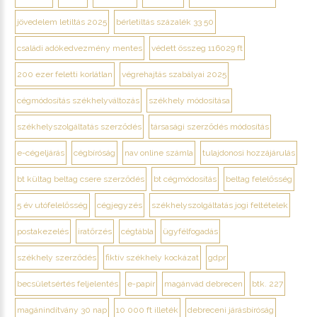
jövedelem letiltás 2025
bérletiltás százalék 33 50
családi adókedvezmény mentes
védett összeg 116029 ft
200 ezer feletti korlátlan
végrehajtás szabályai 2025
cégmódosítás székhelyváltozás
székhely módosítása
székhelyszolgáltatás szerződés
társasági szerződés módosítás
e-cégeljárás
cégbíróság
nav online számla
tulajdonosi hozzájárulás
bt kültag beltag csere szerződés
bt cégmódosítás
beltag felelősség
5 év utófelelősség
cégjegyzés
székhelyszolgáltatás jogi feltételek
postakezelés
iratőrzés
cégtábla
ügyfélfogadás
székhely szerződés
fiktív székhely kockázat
gdpr
becsületsértés feljelentés
e-papír
magánvád debrecen
btk. 227
magánindítvány 30 nap
10 000 ft illeték
debreceni járásbíróság