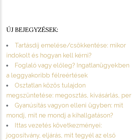
ÚJ BEJEGYZÉSEK:
Tartásdíj emelése/csökkentése: mikor
indokolt és hogyan kell kérni?
Foglaló vagy előleg? Ingatlanügyekben
a leggyakoribb félreértések
Osztatlan közös tulajdon
megszüntetése: megosztás, kivásárlás, per
Gyanúsítás vagyon elleni ügyben: mit
mondj, mit ne mondj a kihallgatáson?
Ittas vezetés következményei:
jogosítvány, eljárás, mit tegyél az első