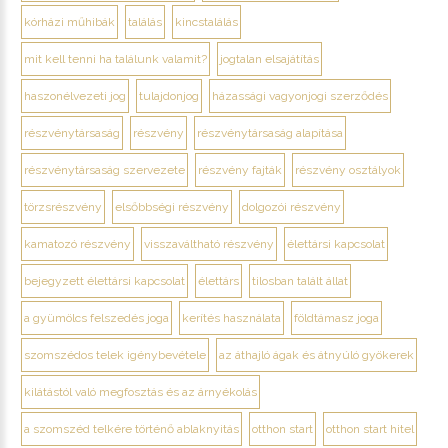
kórházi műhibák
találás
kincstalálás
mit kell tenni ha találunk valamit?
jogtalan elsajátítás
haszonélvezeti jog
tulajdonjog
házassági vagyonjogi szerződés
részvénytársaság
részvény
részvénytársaság alapítása
részvénytársaság szervezete
részvény fajták
részvény osztályok
törzsrészvény
elsőbbségi részvény
dolgozói részvény
kamatozó részvény
visszaváltható részvény
élettársi kapcsolat
bejegyzett élettársi kapcsolat
élettárs
tilosban talált állat
a gyümölcs felszedés joga
kerítés használata
földtámasz joga
szomszédos telek igénybevétele
az áthajló ágak és átnyúló gyökerek
kilátástól való megfosztás és az árnyékolás
a szomszéd telkére történő ablaknyitás
otthon start
otthon start hitel