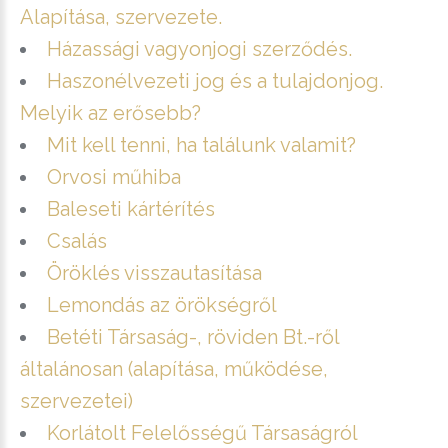
Alapítása, szervezete.
Házassági vagyonjogi szerződés.
Haszonélvezeti jog és a tulajdonjog.
Melyik az erősebb?
Mit kell tenni, ha találunk valamit?
Orvosi műhiba
Baleseti kártérítés
Csalás
Öröklés visszautasítása
Lemondás az örökségről
Betéti Társaság-, röviden Bt.-ről
általánosan (alapítása, működése,
szervezetei)
Korlátolt Felelősségű Társaságról