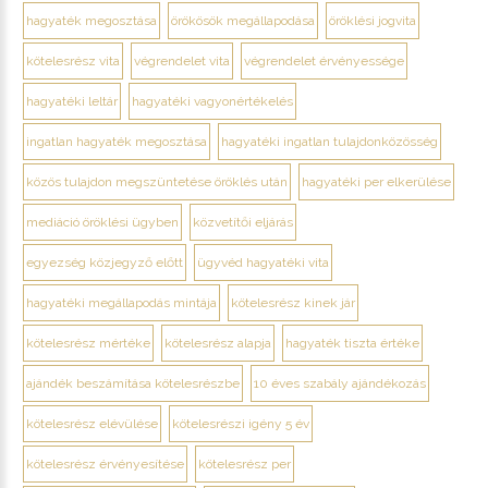
hagyaték megosztása
örökösök megállapodása
öröklési jogvita
kötelesrész vita
végrendelet vita
végrendelet érvényessége
hagyatéki leltár
hagyatéki vagyonértékelés
ingatlan hagyaték megosztása
hagyatéki ingatlan tulajdonközösség
közös tulajdon megszüntetése öröklés után
hagyatéki per elkerülése
mediáció öröklési ügyben
közvetítői eljárás
egyezség közjegyző előtt
ügyvéd hagyatéki vita
hagyatéki megállapodás mintája
kötelesrész kinek jár
kötelesrész mértéke
kötelesrész alapja
hagyaték tiszta értéke
ajándék beszámítása kötelesrészbe
10 éves szabály ajándékozás
kötelesrész elévülése
kötelesrészi igény 5 év
kötelesrész érvényesítése
kötelesrész per