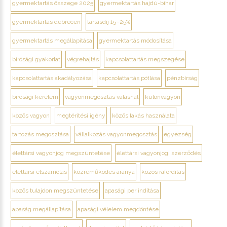
gyermektartás összege 2025
gyermektartás hajdú-bihar
gyermektartás debrecen
tartásdíj 15–25%
gyermektartás megállapítása
gyermektartás módosítása
bírósági gyakorlat
végrehajtás
kapcsolattartás megszegése
kapcsolattartás akadályozása
kapcsolattartás pótlása
pénzbírság
bírósági kérelem
vagyonmegosztás válásnál
különvagyon
közös vagyon
megtérítési igény
közös lakás használata
tartozás megosztása
vállalkozás vagyonmegosztás
egyezség
élettársi vagyonjog megszüntetése
élettársi vagyonjogi szerződés
élettársi elszámolás
közreműködés aránya
közös ráfordítás
közös tulajdon megszüntetése
apasági per indítása
apaság megállapítása
apasági vélelem megdöntése