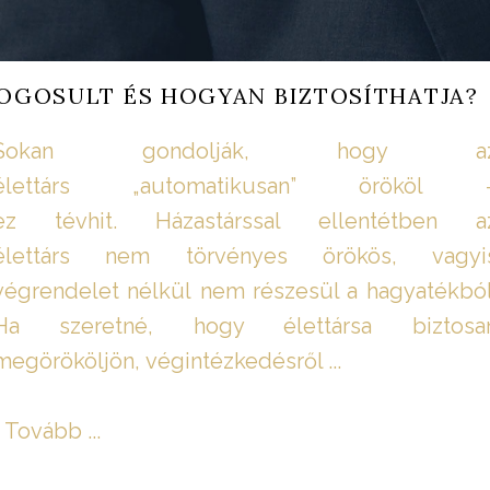
JOGOSULT ÉS HOGYAN BIZTOSÍTHATJA?
Sokan gondolják, hogy a
élettárs „automatikusan” örököl 
ez tévhit. Házastárssal ellentétben a
élettárs nem törvényes örökös, vagyi
végrendelet nélkül nem részesül a hagyatékból
Ha szeretné, hogy élettársa biztosa
megörököljön, végintézkedésről ...
Tovább ...