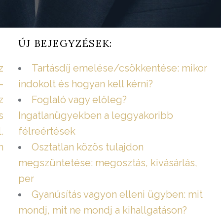
ÚJ BEJEGYZÉSEK:
z
Tartásdíj emelése/csökkentése: mikor
–
indokolt és hogyan kell kérni?
z
Foglaló vagy előleg?
s
Ingatlanügyekben a leggyakoribb
.
félreértések
n
Osztatlan közös tulajdon
megszüntetése: megosztás, kivásárlás,
per
Gyanúsítás vagyon elleni ügyben: mit
mondj, mit ne mondj a kihallgatáson?