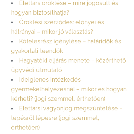
Élettárs öröklése – mire jogosult és
hogyan biztosíthatja?
Öröklési szerződés: előnyei és
hátrányai – mikor jó választás?
Kötelesrész igénylése – határidők és
gyakorlati teendők
Hagyatéki eljárás menete – közérthető
ügyvédi útmutató
Ideiglenes intézkedés
gyermekelhelyezésnél – mikor és hogyan
kérheti? (jogi szemmel, érthetően)
Élettársi vagyonjog megszüntetése –
lépésről lépésre (jogi szemmel,
érthetően)