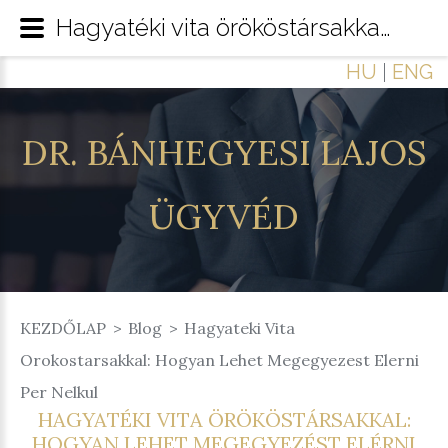
Hagyatéki vita örököstársakkal: hogyan lehet megegyezést elérni per nélkül?
HU
|
ENG
DR.
BÁNHEGYESI
LAJOS
ÜGYVÉD
KEZDŐLAP
Blog
Hagyateki Vita
Orokostarsakkal: Hogyan Lehet Megegyezest Elerni
Per Nelkul
HAGYATÉKI VITA ÖRÖKÖSTÁRSAKKAL:
HOGYAN LEHET MEGEGYEZÉST ELÉRNI