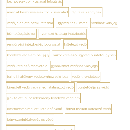
be. 315 elektronikus adat lefoglalás
másolat készítése elektronikus adatról
digitális bizonyíték
védő jelenléte házkutatásnál
ügyvéd házkutatás
védőhöz való jog
büntetőeljárás be.
nyomozó hatóság intézkedés
rendőrségi intézkedés jogorvoslat
kötelező védő
kötelező védelem be. 44. §
mikor kötelező ügyvéd büntetőügyben
védő kötelező részvétele
gyanúsított védőhöz való joga
terhelt hatékony védelemhez való joga
védő kirendelése
kirendelt védő vagy meghatalmazott védő
büntetőeljárás védő
5 év feletti bűncselekmény kötelező védelem
letartóztatás mellett kötelező védő
őrizet mellett kötelező védő
kényszerintézkedés és védő