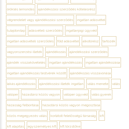
öröklés lemondás
ajándékozási szerződés kötelesrész
végrendelet vagy ajándékozási szerződés
ingatlan adásvétel
tulajdonilap
adásvételi szerződés
ingatlanjogi ügyvéd
ingatlan adásvételi szerződés
föld adásvétel
alkotórész
tartozék
vagyonszerzési illeték
ajándékozás
ajándékozási szerződés
ajándék visszakövetelés
ingatlan ajándékozás
ingatlan ajándékozása
ingatlan ajándékozás testvérek között
ajándékozás visszavonása
lakás ajándékozás
ajándékozási illeték ingatlan
válás menete
válás
válóper
házastársi közös vagyon
válóper ügyvéd
válás gyerek
házasság felbontása
házastársi közös vagyon megosztása
közös megegyezés válás
korlátolt felelősségű társaság
kft
kft alapítás
egyszemélyes kft
kft törzstőke