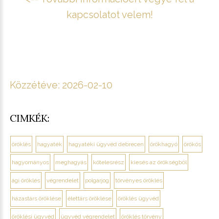
kapcsolatot velem!
Közzétéve:
2026-02-10
CIMKÉK:
öröklés
hagyaték
hagyatéki ügyvéd debrecen
örökhagyó
örökös
hagyományos
meghagyás
kötelesrész
kiesés az örökségből
ági öröklés
végrendelet
polgárjog
törvényes öröklés
házastárs öröklése
élettárs öröklése
öröklés ügyvéd
öröklési ügyvéd
ügyvéd végrendelet
öröklés törvény