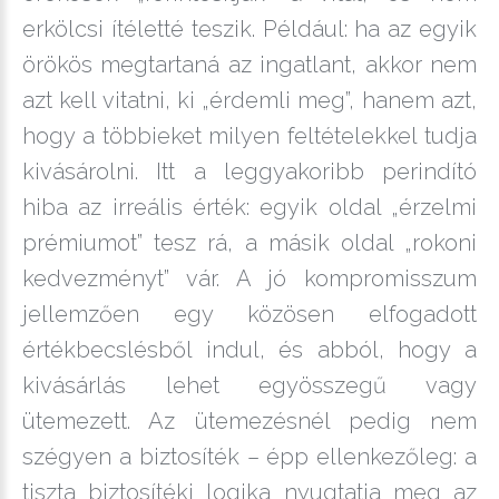
erkölcsi ítéletté teszik. Például: ha az egyik
örökös megtartaná az ingatlant, akkor nem
azt kell vitatni, ki „érdemli meg”, hanem azt,
hogy a többieket milyen feltételekkel tudja
kivásárolni. Itt a leggyakoribb perindító
hiba az irreális érték: egyik oldal „érzelmi
prémiumot” tesz rá, a másik oldal „rokoni
kedvezményt” vár. A jó kompromisszum
jellemzően egy közösen elfogadott
értékbecslésből indul, és abból, hogy a
kivásárlás lehet egyösszegű vagy
ütemezett. Az ütemezésnél pedig nem
szégyen a biztosíték – épp ellenkezőleg: a
tiszta biztosítéki logika nyugtatja meg az