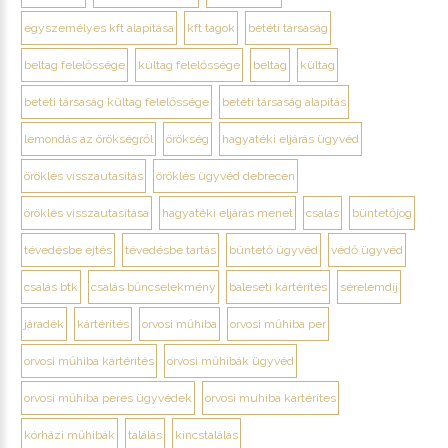
egyszemélyes kft alapítása
kft tagok
betéti társaság
beltag felelőssége
kültag felelőssége
beltag
kültag
betéti társaság kültag felelőssége
betéti társaság alapítás
lemondás az örökségről
örökség
hagyatéki eljárás ügyvéd
öröklés visszautasítás
öröklés ügyvéd debrecen
öröklés visszautasítása
hagyatéki eljárás menet
csalás
büntetőjog
tévedésbe ejtés
tévedésbe tartás
büntető ügyvéd
védő ügyvéd
csalás btk
csalás bűncselekmény
baleseti kártérítés
sérelemdíj
járadék
kártérítés
orvosi műhiba
orvosi műhiba per
orvosi műhiba kártérítés
orvosi műhibák ügyvéd
orvosi műhiba peres ügyvédek
orvosi muhiba kártérítes
kórházi műhibák
találás
kincstalálás