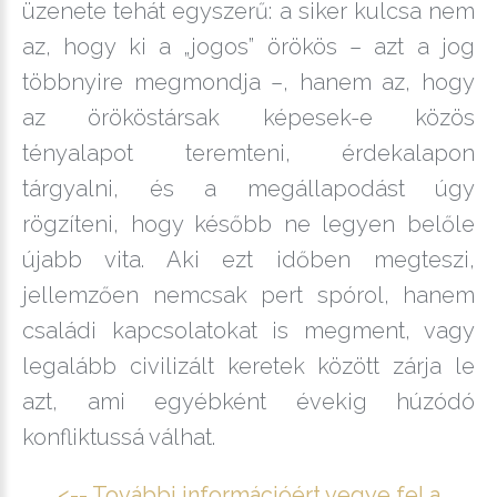
üzenete tehát egyszerű: a siker kulcsa nem
az, hogy ki a „jogos” örökös – azt a jog
többnyire megmondja –, hanem az, hogy
az örököstársak képesek-e közös
tényalapot teremteni, érdekalapon
tárgyalni, és a megállapodást úgy
rögzíteni, hogy később ne legyen belőle
újabb vita. Aki ezt időben megteszi,
jellemzően nemcsak pert spórol, hanem
családi kapcsolatokat is megment, vagy
legalább civilizált keretek között zárja le
azt, ami egyébként évekig húzódó
konfliktussá válhat.
<-- További információért vegye fel a