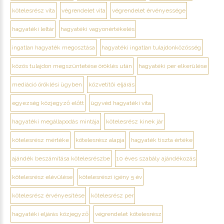
kötelesrész vita
végrendelet vita
végrendelet érvényessége
hagyatéki leltár
hagyatéki vagyonértékelés
ingatlan hagyaték megosztása
hagyatéki ingatlan tulajdonközösség
közös tulajdon megszüntetése öröklés után
hagyatéki per elkerülése
mediáció öröklési ügyben
közvetítői eljárás
egyezség közjegyző előtt
ügyvéd hagyatéki vita
hagyatéki megállapodás mintája
kötelesrész kinek jár
kötelesrész mértéke
kötelesrész alapja
hagyaték tiszta értéke
ajándék beszámítása kötelesrészbe
10 éves szabály ajándékozás
kötelesrész elévülése
kötelesrészi igény 5 év
kötelesrész érvényesítése
kötelesrész per
hagyatéki eljárás közjegyző
végrendelet kötelesrész