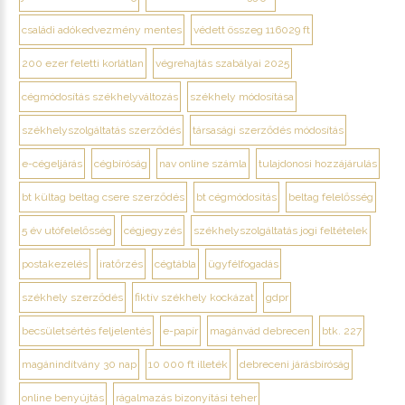
családi adókedvezmény mentes
védett összeg 116029 ft
200 ezer feletti korlátlan
végrehajtás szabályai 2025
cégmódosítás székhelyváltozás
székhely módosítása
székhelyszolgáltatás szerződés
társasági szerződés módosítás
e-cégeljárás
cégbíróság
nav online számla
tulajdonosi hozzájárulás
bt kültag beltag csere szerződés
bt cégmódosítás
beltag felelősség
5 év utófelelősség
cégjegyzés
székhelyszolgáltatás jogi feltételek
postakezelés
iratőrzés
cégtábla
ügyfélfogadás
székhely szerződés
fiktív székhely kockázat
gdpr
becsületsértés feljelentés
e-papír
magánvád debrecen
btk. 227
magánindítvány 30 nap
10 000 ft illeték
debreceni járásbíróság
online benyújtás
rágalmazás bizonyítási teher