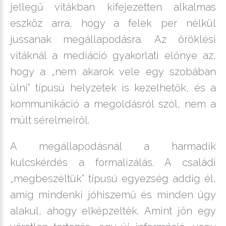
jellegű vitákban kifejezetten alkalmas
eszköz arra, hogy a felek per nélkül
jussanak megállapodásra. Az öröklési
vitáknál a mediáció gyakorlati előnye az,
hogy a „nem akarok vele egy szobában
ülni” típusú helyzetek is kezelhetők, és a
kommunikáció a megoldásról szól, nem a
múlt sérelmeiről.
A megállapodásnál a harmadik
kulcskérdés a formalizálás. A családi
„megbeszéltük” típusú egyezség addig él,
amíg mindenki jóhiszemű és minden úgy
alakul, ahogy elképzelték. Amint jön egy