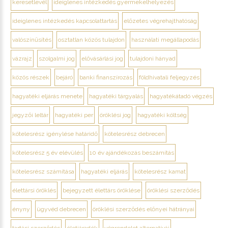
keresetlevél
ideiglenes intézkedés gyermekelhelyezés
ideiglenes intézkedés kapcsolattartás
előzetes végrehajthatóság
valószínűsítés
osztatlan közös tulajdon
használati megállapodás
vázrajz
szolgalmi jog
elővásárlási jog
tulajdoni hányad
közös részek
bejáró
banki finanszírozás
földhivatali feljegyzés
hagyatéki eljárás menete
hagyatéki tárgyalás
hagyatékátadó végzés
jegyzői leltár
hagyatéki per
öröklési jog
hagyatéki költség
kötelesrész igénylése határidő
kötelesrész debrecen
kötelesrész 5 év elévülés
10 év ajándékozás beszámítás
kötelesrész számítása
hagyatéki eljárás
kötelesrész kamat
élettársi öröklés
bejegyzett élettárs öröklése
öröklési szerződés
ényny
ügyvéd debrecen
öröklési szerződés előnyei hátrányai
tartási szerződés
életjáradék
végrendelet alternatívái