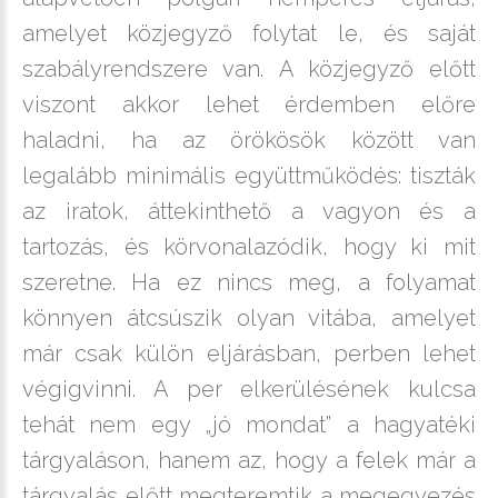
amelyet közjegyző folytat le, és saját
szabályrendszere van. A közjegyző előtt
viszont akkor lehet érdemben előre
haladni, ha az örökösök között van
legalább minimális együttműködés: tiszták
az iratok, áttekinthető a vagyon és a
tartozás, és körvonalazódik, hogy ki mit
szeretne. Ha ez nincs meg, a folyamat
könnyen átcsúszik olyan vitába, amelyet
már csak külön eljárásban, perben lehet
végigvinni. A per elkerülésének kulcsa
tehát nem egy „jó mondat” a hagyatéki
tárgyaláson, hanem az, hogy a felek már a
tárgyalás előtt megteremtik a megegyezés