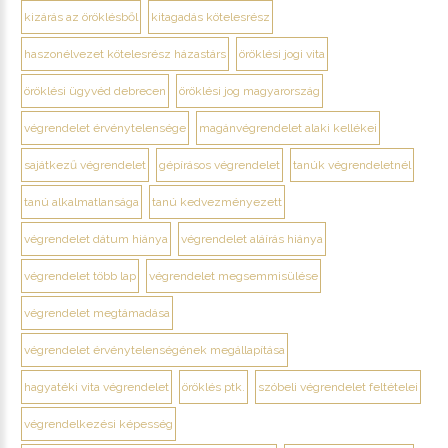
kizárás az öröklésből
kitagadás kötelesrész
haszonélvezet kötelesrész házastárs
öröklési jogi vita
öröklési ügyvéd debrecen
öröklési jog magyarország
végrendelet érvénytelensége
magánvégrendelet alaki kellékei
sajátkezű végrendelet
gépírásos végrendelet
tanúk végrendeletnél
tanú alkalmatlansága
tanú kedvezményezett
végrendelet dátum hiánya
végrendelet aláírás hiánya
végrendelet több lap
végrendelet megsemmisülése
végrendelet megtámadása
végrendelet érvénytelenségének megállapítása
hagyatéki vita végrendelet
öröklés ptk.
szóbeli végrendelet feltételei
végrendelkezési képesség