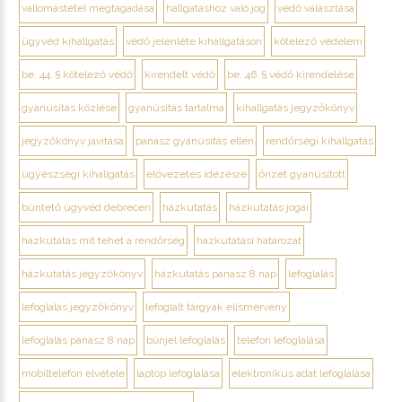
vallomástétel megtagadása
hallgatáshoz való jog
védő választása
ügyvéd kihallgatás
védő jelenléte kihallgatáson
kötelező védelem
be. 44. § kötelező védő
kirendelt védő
be. 46. § védő kirendelése
gyanúsítás közlése
gyanúsítás tartalma
kihallgatás jegyzőkönyv
jegyzőkönyv javítása
panasz gyanúsítás ellen
rendőrségi kihallgatás
ügyészségi kihallgatás
elővezetés idézésre
őrizet gyanúsított
büntető ügyvéd debrecen
házkutatás
házkutatás jogai
házkutatás mit tehet a rendőrség
házkutatási határozat
házkutatás jegyzőkönyv
házkutatás panasz 8 nap
lefoglalás
lefoglalás jegyzőkönyv
lefoglalt tárgyak elismervény
lefoglalás panasz 8 nap
bűnjel lefoglalás
telefon lefoglalása
mobiltelefon elvétele
laptop lefoglalása
elektronikus adat lefoglalása