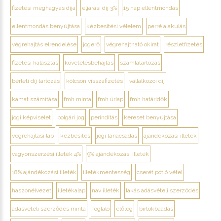
fizetési meghagyás díja
eljárási díj 3%
15 nap ellentmondás
ellentmondás benyújtása
kézbesítési vélelem
perré alakulás
végrehajtás elrendelése
jogerő
végrehajtható okirat
részletfizetés
fizetési halasztás
követelésbehajtás
számlatartozás
bérleti díj tartozás
kölcsön visszafizetés
vállalkozói díj
kamat számítása
fmh minta
fmh űrlap
fmh határidők
jogi képviselet
polgári jog
perindítás
kereset benyújtása
végrehajtási lap
kézbesítés
jogi tanácsadás
ajándékozási illeték
vagyonszerzési illeték 4%
9% ajándékozási illeték
18% ajándékozási illeték
illetékmentesség
cserét pótló vétel
haszonélvezet
illetékalap
nav illeték
lakás adásvételi szerződés
adásvételi szerződés minta
foglaló
előleg
birtokbaadás