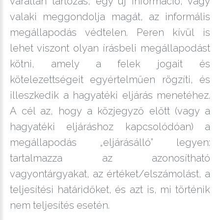
váratlan tartozás, egy új információ, vagy
valaki meggondolja magát, az informális
megállapodás védtelen. Peren kívül is
lehet viszont olyan írásbeli megállapodást
kötni, amely a felek jogait és
kötelezettségeit egyértelműen rögzíti, és
illeszkedik a hagyatéki eljárás menetéhez.
A cél az, hogy a közjegyző előtt (vagy a
hagyatéki eljáráshoz kapcsolódóan) a
megállapodás „eljárásálló” legyen:
tartalmazza az azonosítható
vagyontárgyakat, az értéket/elszámolást, a
teljesítési határidőket, és azt is, mi történik
nem teljesítés esetén.