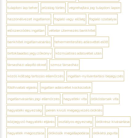
tulajdoni lap teher
jelzálog törlés
végrehajtási jog tulajdoni lapon
haszonélvezet ingatlanon
foglaló vagy előleg
foglaló szabályai
előszerződés ingatlan
vételár ütemezés bankhitel
bankhitel ingatlanvásárlás
tehermentesítés adásvétel előtt
birtokbaadás jegyzőkönyv
közműátírás adásvétel után
társasházi alapító okirat
szmsz társasház
közös költség tartozás ellenőrzés
ingatlan-nyilvántartási bejegyzés
földhivatali eljárás
ingatlan adásvétel kockázatok
ingatlanvásárlás jogi ellenőrzés
hagyatéki vita
örököstársak vita
hagyatéki egyezség
peren kívüli megegyezés öröklés
közjegyző hagyatéki eljárás
osztályos egyezség
örökrész kivásárlása
hagyaték megosztása
örökösök megállapodása
öröklési jogvita