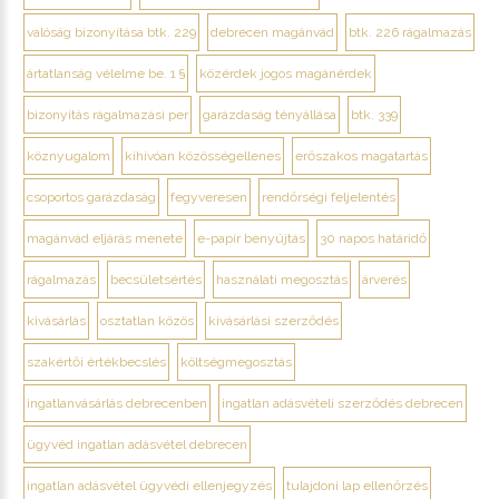
valóság bizonyítása btk. 229
debrecen magánvád
btk. 226 rágalmazás
ártatlanság vélelme be. 1 §
közérdek jogos magánérdek
bizonyítás rágalmazási per
garázdaság tényállása
btk. 339
köznyugalom
kihívóan közösségellenes
erőszakos magatartás
csoportos garázdaság
fegyveresen
rendőrségi feljelentés
magánvád eljárás menete
e-papír benyújtás
30 napos határidő
rágalmazás
becsületsértés
használati megosztás
árverés
kivásárlás
osztatlan közös
kivásárlási szerződés
szakértői értékbecslés
költségmegosztás
ingatlanvásárlás debrecenben
ingatlan adásvételi szerződés debrecen
ügyvéd ingatlan adásvétel debrecen
ingatlan adásvétel ügyvédi ellenjegyzés
tulajdoni lap ellenőrzés