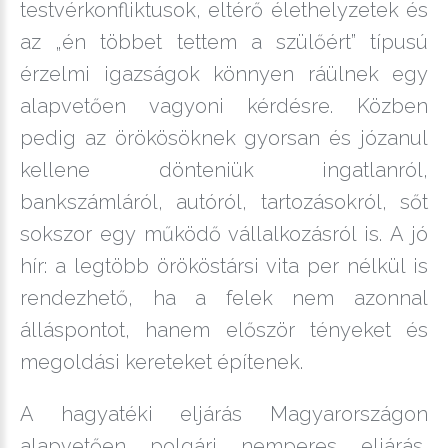
testvérkonfliktusok, eltérő élethelyzetek és
az „én többet tettem a szülőért” típusú
érzelmi igazságok könnyen ráülnek egy
alapvetően vagyoni kérdésre. Közben
pedig az örökösöknek gyorsan és józanul
kellene dönteniük ingatlanról,
bankszámláról, autóról, tartozásokról, sőt
sokszor egy működő vállalkozásról is. A jó
hír: a legtöbb örököstársi vita per nélkül is
rendezhető, ha a felek nem azonnal
álláspontot, hanem először tényeket és
megoldási kereteket építenek.
A hagyatéki eljárás Magyarországon
alapvetően polgári nemperes eljárás,