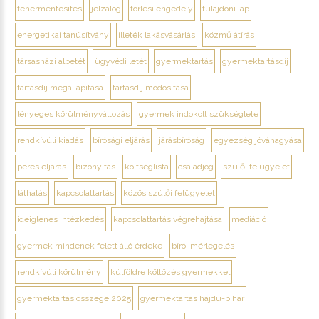
tehermentesítés
jelzálog
törlési engedély
tulajdoni lap
energetikai tanúsítvány
illeték lakásvásárlás
közmű átírás
társasházi albetét
ügyvédi letét
gyermektartás
gyermektartásdíj
tartásdíj megállapítása
tartásdíj módosítása
lényeges körülményváltozás
gyermek indokolt szükséglete
rendkívüli kiadás
bírósági eljárás
járásbíróság
egyezség jóváhagyása
peres eljárás
bizonyítás
költséglista
családjog
szülői felügyelet
láthatás
kapcsolattartás
közös szülői felügyelet
ideiglenes intézkedés
kapcsolattartás végrehajtása
mediáció
gyermek mindenek felett álló érdeke
bírói mérlegelés
rendkívüli körülmény
külföldre költözés gyermekkel
gyermektartás összege 2025
gyermektartás hajdú-bihar