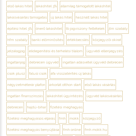
első lakás hitel
lakáshitel 3%
államilag támogatott lakáshitel
lakásvásárlás támogatás
új lakás hitel
használt lakás hitel
építési hitel 3%
önerő lakáshitel
tb jogviszony feltételek
jtm szabály
hfm szabály
banki előminősítés
értékbecslés
közjegyzői okirat
jelzálogjog
elidegenítési és terhelési tilalom
ügyvédi ellenjegyzés
ingatlanjog
debrecen ügyvéd
ingatlan adásvétel ügyvéd debrecen
csok plusz
falusi csok
áfa visszatérítés új lakás
négyzetméterár plafon
árkorlát otthon start
első lakás vásárlás
ingatlan finanszírozás
lakáshitel ügyintézés
ügyvéd lakásvásárlás
debrecen
hajdú-bihar
fizetési meghagyás
fizetési meghagyásos eljárás
fmh
mokk
közjegyző
fizetési meghagyás benyújtása
fmh online
fmh.mokk.hu