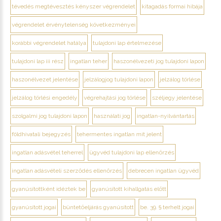
tévedés megtévesztés kényszer végrendelet
kitagadás formai hibája
végrendelet érvénytelenség következményei
korábbi végrendelet hatálya
tulajdoni lap értelmezése
tulajdoni lap iii rész
ingatlan teher
haszonélvezeti jog tulajdoni lapon
haszonélvezet jelentése
jelzálogjog tulajdoni lapon
jelzálog törlése
jelzálog törlési engedély
végrehajtási jog törlése
széljegy jelentése
szolgalmi jog tulajdoni lapon
használati jog
ingatlan-nyilvántartás
földhivatali bejegyzés
tehermentes ingatlan mit jelent
ingatlan adásvétel teherrel
ügyvéd tulajdoni lap ellenőrzés
ingatlan adásvételi szerződés ellenőrzés
debrecen ingatlan ügyvéd
gyanúsítottként idéztek be
gyanúsított kihallgatás előtt
gyanúsított jogai
büntetőeljárás gyanúsított
be. 39. § terhelt jogai