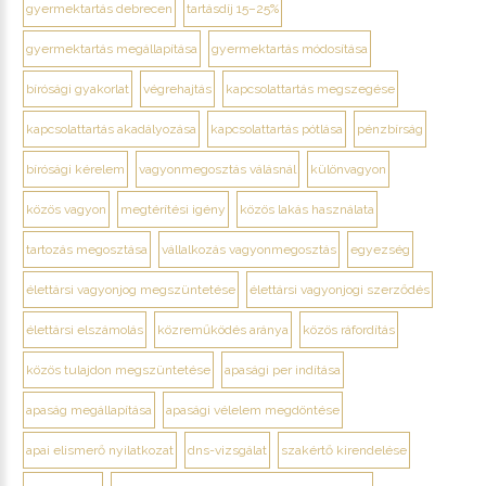
gyermektartás debrecen
tartásdíj 15–25%
gyermektartás megállapítása
gyermektartás módosítása
bírósági gyakorlat
végrehajtás
kapcsolattartás megszegése
kapcsolattartás akadályozása
kapcsolattartás pótlása
pénzbírság
bírósági kérelem
vagyonmegosztás válásnál
különvagyon
közös vagyon
megtérítési igény
közös lakás használata
tartozás megosztása
vállalkozás vagyonmegosztás
egyezség
élettársi vagyonjog megszüntetése
élettársi vagyonjogi szerződés
élettársi elszámolás
közreműködés aránya
közös ráfordítás
közös tulajdon megszüntetése
apasági per indítása
apaság megállapítása
apasági vélelem megdöntése
apai elismerő nyilatkozat
dns-vizsgálat
szakértő kirendelése