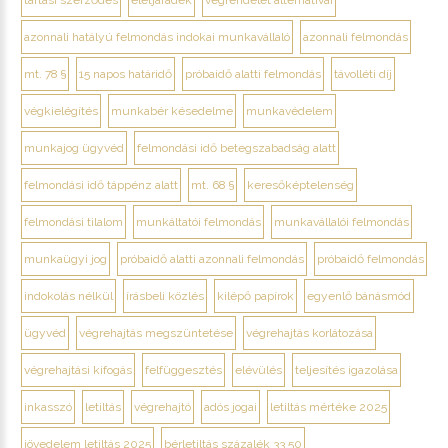
azonnali hatályú felmondás indokai munkavállaló
azonnali felmondás
mt. 78 §
15 napos határidő
próbaidő alatti felmondás
távolléti díj
végkielégítés
munkabér késedelme
munkavédelem
munkajog ügyvéd
felmondási idő betegszabadság alatt
felmondási idő táppénz alatt
mt. 68 §
keresőképtelenség
felmondási tilalom
munkáltatói felmondás
munkavállalói felmondás
munkaügyi jog
próbaidő alatti azonnali felmondás
próbaidő felmondás
indokolás nélkül
írásbeli közlés
kilépő papírok
egyenlő bánásmód
ügyvéd
végrehajtás megszüntetése
végrehajtás korlátozása
végrehajtási kifogás
felfüggesztés
elévülés
teljesítés igazolása
inkasszó
letiltás
végrehajtó
adós jogai
letiltás mértéke 2025
jövedelem letiltás 2025
bérletiltás százalék 33 50