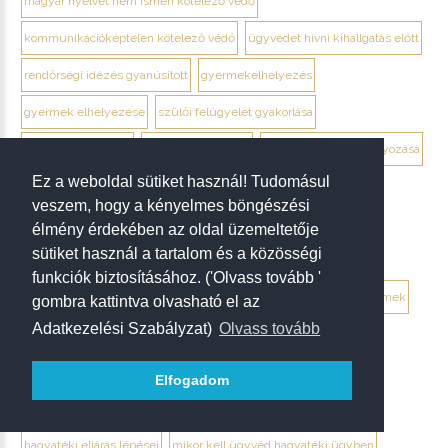
magyar nyelvet nem ismeri kötelező védő
kommunikációképtelen kötelező védő
ügyvédet hívni kihallgatás előtt
rendőrségi idézés gyanúsított
gyermekelhelyezés
gyermek elhelyezése
szülői felügyelet gyakorlása
váltott gondoskodás
gyermek lakóhelye
kapcsolattartás szabályozása
Ez a weboldal sütiket használ! Tudomásul
kapcsolattartás módosítása
gyermek érdeke ptk. 4:2
veszem, hogy a kényelmes böngészési
bíróság mit mérlegel gyermekelhelyezésnél
élmény érdekében az oldal üzemeltetője
sütiket használ a tartalom és a közösségi
bíróság mit mérlegel kapcsolattartásnál
funkciók biztosításához. ('Olvass tovább '
bizonyítás gyermekelhelyezési per
ideiglenes intézkedés gyermek
gombra kattintva olvasható el az
Adatkezelési Szabályzat)
Olvass tovább
mediáció bontóper
perbeli egyezség szülői felügyelet
családjogi per járásbíróság
gyermek meghallgatása
Elfogadom
szülői együttműködés
debrecen családjogi ügyvéd
hagyatéki eljárás lépései
mikor kell ügyvéd hagyatéki ügyben