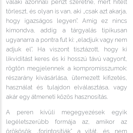
valaki azonnali pénzt szeretne, mert hitelt
törleszt, és olyan is van, aki „csak azt akarja,
hogy igazságos legyen”. Amíg ez nincs
kimondva, addig a tárgyalás tipikusan
ugyanarra a pontra fut ki: „eladjuk vagy nem
adjuk el”. Ha viszont tisztázott, hogy ki
likviditást keres és ki hosszú távú vagyont,
rögtön megjelennek a kompromisszumok:
részarány kivásárlása, ütemezett kifizetés,
használat és tulajdon elválasztása, vagy
akár egy átmeneti közös hasznosítás.
A peren kívüli megegyezések egyik
legéletszerűbb formája az, amikor az
örökösök „forintosítják” a vitát, és nem