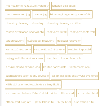
mit kell tenni ha találunk valamit?
jogtalan elsajátítás
haszonélvezeti jog
tulajdonjog
házassági vagyonjogi szerződés
részvénytársaság
részvény
részvénytársaság alapítása
részvénytársaság szervezete
részvény fajták
részvény osztályok
törzsrészvény
elsőbbségi részvény
dolgozói részvény
kamatozó részvény
visszaváltható részvény
élettársi kapcsolat
bejegyzett élettársi kapcsolat
élettárs
tilosban talált állat
a gyümölcs felszedés joga
kerítés használata
földtámasz joga
szomszédos telek igénybevétele
az áthajló ágak és átnyúló gyökerek
kilátástól való megfosztás és az árnyékolás
a szomszéd telkére történő ablaknyitás
otthon start
otthon start hitel
otthon start program
3% fix lakáshitel
fix 3% hitel
első otthon hitel