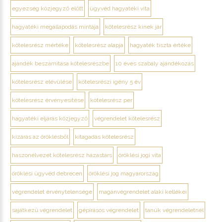
egyezség közjegyző előtt
ügyvéd hagyatéki vita
hagyatéki megállapodás mintája
kötelesrész kinek jár
kötelesrész mértéke
kötelesrész alapja
hagyaték tiszta értéke
ajándék beszámítása kötelesrészbe
10 éves szabály ajándékozás
kötelesrész elévülése
kötelesrészi igény 5 év
kötelesrész érvényesítése
kötelesrész per
hagyatéki eljárás közjegyző
végrendelet kötelesrész
kizárás az öröklésből
kitagadás kötelesrész
haszonélvezet kötelesrész házastárs
öröklési jogi vita
öröklési ügyvéd debrecen
öröklési jog magyarország
végrendelet érvénytelensége
magánvégrendelet alaki kellékei
sajátkezű végrendelet
gépírásos végrendelet
tanúk végrendeletnél