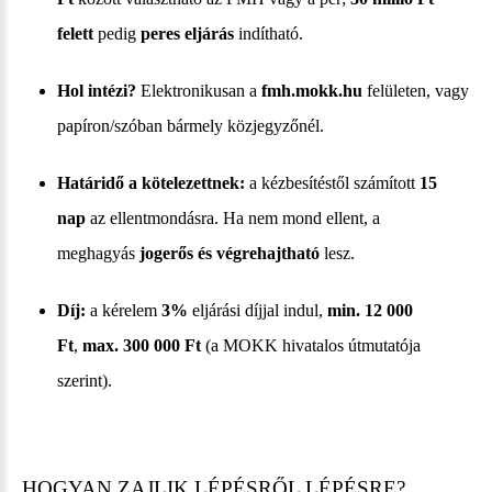
felett
pedig
peres eljárás
indítható.
Hol intézi?
Elektronikusan a
fmh.mokk.hu
felületen, vagy
papíron/szóban bármely közjegyzőnél.
Határidő a kötelezettnek:
a kézbesítéstől számított
15
nap
az ellentmondásra. Ha nem mond ellent, a
meghagyás
jogerős és végrehajtható
lesz.
Díj:
a kérelem
3%
eljárási díjjal indul,
min. 12 000
Ft
,
max. 300 000 Ft
(a MOKK hivatalos útmutatója
szerint).
HOGYAN ZAJLIK LÉPÉSRŐL LÉPÉSRE?