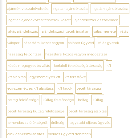
ajándék visszakövetelés
ingatlan ajándékozás
ingatlan ajándékozása
ingatlan ajándékozás testvérek között
ajándékozás visszavonása
lakás ajándékozás
ajándékozási illeték ingatlan
válás menete
válás
válóper
házastársi közös vagyon
válóper ügyvéd
válás gyerek
házasság felbontása
házastársi közös vagyon megosztása
közös megegyezés válás
korlátolt felelősségű társaság
kft
kft alapítás
egyszemélyes kft
kft törzstőke
egyszemélyes kft alapítása
kft tagok
betéti társaság
beltag felelőssége
kültag felelőssége
beltag
kültag
betéti társaság kültag felelőssége
betéti társaság alapítás
lemondás az örökségről
örökség
hagyatéki eljárás ügyvéd
öröklés visszautasítás
öröklés ügyvéd debrecen