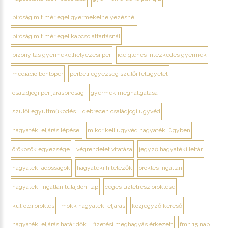
bíróság mit mérlegel gyermekelhelyezésnél
bíróság mit mérlegel kapcsolattartásnál
bizonyítás gyermekelhelyezési per
ideiglenes intézkedés gyermek
mediáció bontóper
perbeli egyezség szülői felügyelet
családjogi per járásbíróság
gyermek meghallgatása
szülői együttműködés
debrecen családjogi ügyvéd
hagyatéki eljárás lépései
mikor kell ügyvéd hagyatéki ügyben
örökösök egyezsége
végrendelet vitatása
jegyző hagyatéki leltár
hagyatéki adósságok
hagyatéki hitelezők
öröklés ingatlan
hagyatéki ingatlan tulajdoni lap
céges üzletrész öröklése
külföldi öröklés
mokk hagyatéki eljárás
közjegyző kereső
hagyatéki eljárás határidők
fizetési meghagyás érkezett
fmh 15 nap