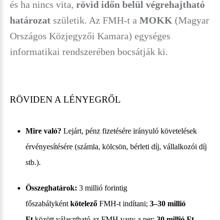
és ha nincs vita,
rövid időn belül végrehajtható
határozat
születik. Az FMH-t a
MOKK
(Magyar
Országos Közjegyzői Kamara) egységes
informatikai rendszerében bocsátják ki.
RÖVIDEN A LÉNYEGRŐL
Mire való?
Lejárt, pénz fizetésére irányuló követelések
érvényesítésére (számla, kölcsön, bérleti díj, vállalkozói díj
stb.).
Összeghatárok:
3 millió forintig
főszabályként
kötelező
FMH-t indítani;
3–30 millió
Ft
között választható az FMH vagy a per;
30 millió Ft