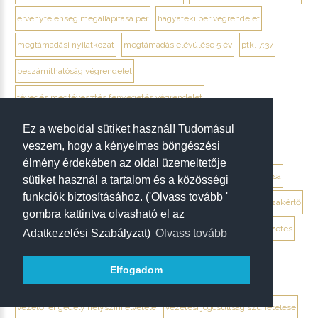
érvénytelenség megállapítása per
hagyatéki per végrendelet
megtámadási nyilatkozat
megtámadás elévülése 5 év
ptk. 7:37
beszámíthatóság végrendelet
tévedés megtévesztés fenyegetés végrendelet
tisztességtelen befolyás
gépírásos végrendelet tanúk
Ez a weboldal sütiket használ! Tudomásul
veszem, hogy a kényelmes böngészési
keltezés hiánya végrendelet
aláírás hiánya végrendelet
élmény érdekében az oldal üzemeltetője
több lap sorszámozás végrendelet
szóbeli végrendelet bizonyítása
sütiket használ a tartalom és a közösségi
funkciók biztosításához. ('Olvass tovább '
orvosi iratok beszerzése hagyatéki per
igazságügyi elmeorvos szakértő
gombra kattintva olvasható el az
kúria végrendelet bizonyítási teher
ittas vezetés
ittas járművezetés
Adatkezelési Szabályzat)
Olvass tovább
alkoholos befolyásoltság vezetés
zéró tolerancia magyarország
Elfogadom
kresz alkoholtilalom
jogosítvány bevonás ittas vezetés
vezetői engedély helyszíni elvétele
vezetési jogosultság szünetelése