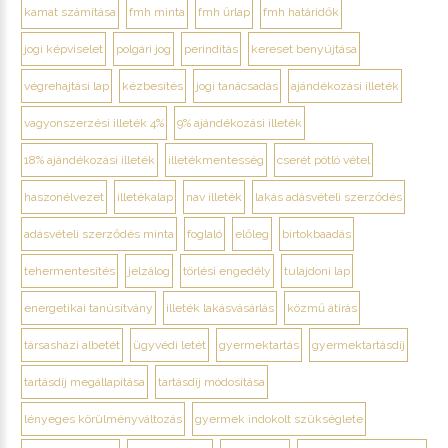
kamat számítása
fmh minta
fmh űrlap
fmh határidők
jogi képviselet
polgári jog
perindítás
kereset benyújtása
végrehajtási lap
kézbesítés
jogi tanácsadás
ajándékozási illeték
vagyonszerzési illeték 4%
9% ajándékozási illeték
18% ajándékozási illeték
illetékmentesség
cserét pótló vétel
haszonélvezet
illetékalap
nav illeték
lakás adásvételi szerződés
adásvételi szerződés minta
foglaló
előleg
birtokbaadás
tehermentesítés
jelzálog
törlési engedély
tulajdoni lap
energetikai tanúsítvány
illeték lakásvásárlás
közmű átírás
társasházi albetét
ügyvédi letét
gyermektartás
gyermektartásdíj
tartásdíj megállapítása
tartásdíj módosítása
lényeges körülményváltozás
gyermek indokolt szükséglete