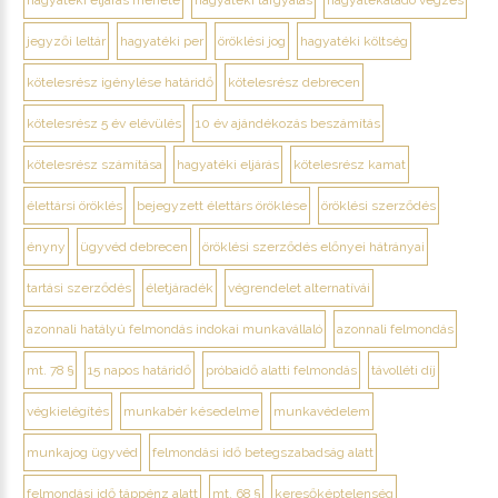
hagyatéki eljárás menete
hagyatéki tárgyalás
hagyatékátadó végzés
jegyzői leltár
hagyatéki per
öröklési jog
hagyatéki költség
kötelesrész igénylése határidő
kötelesrész debrecen
kötelesrész 5 év elévülés
10 év ajándékozás beszámítás
kötelesrész számítása
hagyatéki eljárás
kötelesrész kamat
élettársi öröklés
bejegyzett élettárs öröklése
öröklési szerződés
ényny
ügyvéd debrecen
öröklési szerződés előnyei hátrányai
tartási szerződés
életjáradék
végrendelet alternatívái
azonnali hatályú felmondás indokai munkavállaló
azonnali felmondás
mt. 78 §
15 napos határidő
próbaidő alatti felmondás
távolléti díj
végkielégítés
munkabér késedelme
munkavédelem
munkajog ügyvéd
felmondási idő betegszabadság alatt
felmondási idő táppénz alatt
mt. 68 §
keresőképtelenség