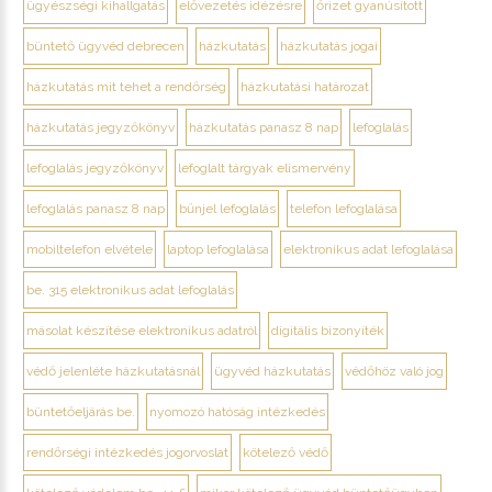
ügyészségi kihallgatás
elővezetés idézésre
őrizet gyanúsított
büntető ügyvéd debrecen
házkutatás
házkutatás jogai
házkutatás mit tehet a rendőrség
házkutatási határozat
házkutatás jegyzőkönyv
házkutatás panasz 8 nap
lefoglalás
lefoglalás jegyzőkönyv
lefoglalt tárgyak elismervény
lefoglalás panasz 8 nap
bűnjel lefoglalás
telefon lefoglalása
mobiltelefon elvétele
laptop lefoglalása
elektronikus adat lefoglalása
be. 315 elektronikus adat lefoglalás
másolat készítése elektronikus adatról
digitális bizonyíték
védő jelenléte házkutatásnál
ügyvéd házkutatás
védőhöz való jog
büntetőeljárás be.
nyomozó hatóság intézkedés
rendőrségi intézkedés jogorvoslat
kötelező védő