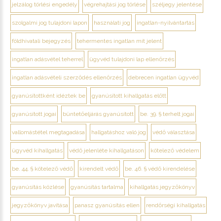
jelzálog törlési engedély
végrehajtási jog törlése
széljegy jelentése
szolgalmi jog tulajdoni lapon
használati jog
ingatlan-nyilvántartás
földhivatali bejegyzés
tehermentes ingatlan mit jelent
ingatlan adásvétel teherrel
ügyvéd tulajdoni lap ellenőrzés
ingatlan adásvételi szerződés ellenőrzés
debrecen ingatlan ügyvéd
gyanúsítottként idéztek be
gyanúsított kihallgatás előtt
gyanúsított jogai
büntetőeljárás gyanúsított
be. 39. § terhelt jogai
vallomástétel megtagadása
hallgatáshoz való jog
védő választása
ügyvéd kihallgatás
védő jelenléte kihallgatáson
kötelező védelem
be. 44. § kötelező védő
kirendelt védő
be. 46. § védő kirendelése
gyanúsítás közlése
gyanúsítás tartalma
kihallgatás jegyzőkönyv
jegyzőkönyv javítása
panasz gyanúsítás ellen
rendőrségi kihallgatás