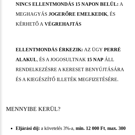
NINCS ELLENTMONDÁS 15 NAPON BELÜL:
A
MEGHAGYÁS
JOGERŐRE EMELKEDIK
, ÉS
KÉRHETŐ A
VÉGREHAJTÁS
ELLENTMONDÁS ÉRKEZIK:
AZ ÜGY
PERRÉ
ALAKUL
, ÉS A JOGOSULTNAK
15 NAP
ÁLL
RENDELKEZÉSRE A KERESET BENYÚJTÁSÁRA
ÉS A KIEGÉSZÍTŐ ILLETÉK MEGFIZETÉSÉRE.
MENNYIBE KERÜL?
Eljárási díj:
a követelés 3%-a,
min. 12 000 Ft
,
max. 300