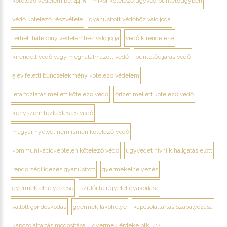
kötelező védelem be. 44. §
mikor kötelező ügyvéd büntetőügyben
védő kötelező részvétele
gyanúsított védőhöz való joga
terhelt hatékony védelemhez való joga
védő kirendelése
kirendelt védő vagy meghatalmazott védő
büntetőeljárás védő
5 év feletti bűncselekmény kötelező védelem
letartóztatás mellett kötelező védő
őrizet mellett kötelező védő
kényszerintézkedés és védő
magyar nyelvet nem ismeri kötelező védő
kommunikációképtelen kötelező védő
ügyvédet hívni kihallgatás előtt
rendőrségi idézés gyanúsított
gyermekelhelyezés
gyermek elhelyezése
szülői felügyelet gyakorlása
váltott gondoskodás
gyermek lakóhelye
kapcsolattartás szabályozása
kapcsolattartás módosítása
gyermek érdeke ptk. 4:2