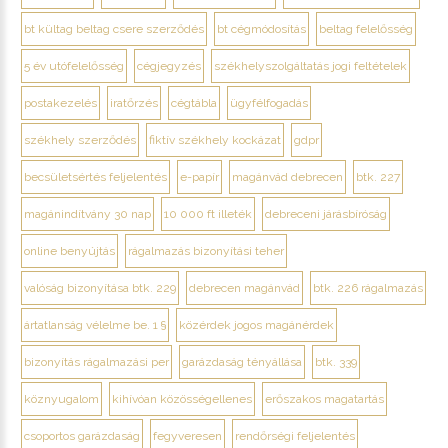
bt kültag beltag csere szerződés
bt cégmódosítás
beltag felelősség
5 év utófelelősség
cégjegyzés
székhelyszolgáltatás jogi feltételek
postakezelés
iratőrzés
cégtábla
ügyfélfogadás
székhely szerződés
fiktív székhely kockázat
gdpr
becsületsértés feljelentés
e-papír
magánvád debrecen
btk. 227
magánindítvány 30 nap
10 000 ft illeték
debreceni járásbíróság
online benyújtás
rágalmazás bizonyítási teher
valóság bizonyítása btk. 229
debrecen magánvád
btk. 226 rágalmazás
ártatlanság vélelme be. 1 §
közérdek jogos magánérdek
bizonyítás rágalmazási per
garázdaság tényállása
btk. 339
köznyugalom
kihívóan közösségellenes
erőszakos magatartás
csoportos garázdaság
fegyveresen
rendőrségi feljelentés