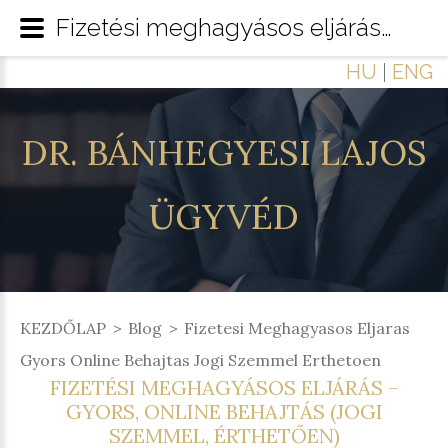
Fizetési meghagyásos eljárás – gyors, online behajtás (jogi szemmel, érthetően)
HU
|
ENG
DR.
BÁNHEGYESI
LAJOS
ÜGYVÉD
KEZDŐLAP
Blog
Fizetesi Meghagyasos Eljaras
Gyors Online Behajtas Jogi Szemmel Erthetoen
FIZETÉSI MEGHAGYÁSOS ELJÁRÁS –
GYORS, ONLINE BEHAJTÁS (JOGI
SZEMMEL, ÉRTHETŐEN)