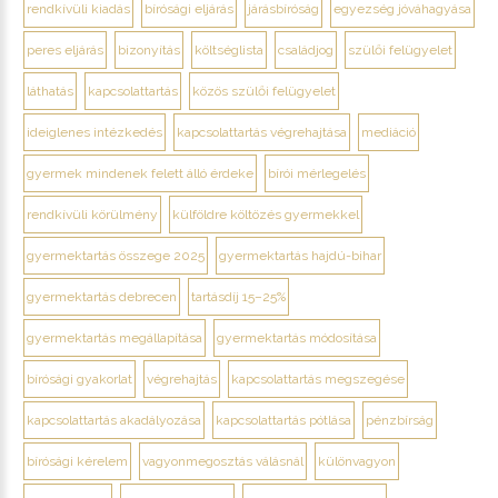
rendkívüli kiadás
bírósági eljárás
járásbíróság
egyezség jóváhagyása
peres eljárás
bizonyítás
költséglista
családjog
szülői felügyelet
láthatás
kapcsolattartás
közös szülői felügyelet
ideiglenes intézkedés
kapcsolattartás végrehajtása
mediáció
gyermek mindenek felett álló érdeke
bírói mérlegelés
rendkívüli körülmény
külföldre költözés gyermekkel
gyermektartás összege 2025
gyermektartás hajdú-bihar
gyermektartás debrecen
tartásdíj 15–25%
gyermektartás megállapítása
gyermektartás módosítása
bírósági gyakorlat
végrehajtás
kapcsolattartás megszegése
kapcsolattartás akadályozása
kapcsolattartás pótlása
pénzbírság
bírósági kérelem
vagyonmegosztás válásnál
különvagyon