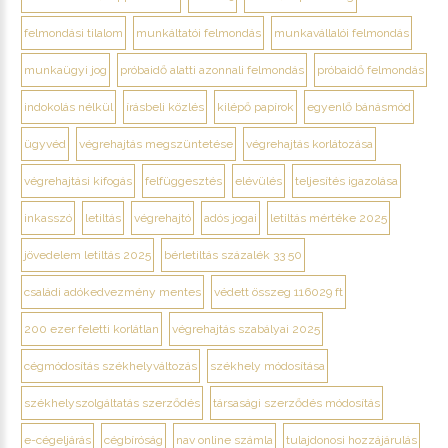
felmondási tilalom
munkáltatói felmondás
munkavállalói felmondás
munkaügyi jog
próbaidő alatti azonnali felmondás
próbaidő felmondás
indokolás nélkül
írásbeli közlés
kilépő papírok
egyenlő bánásmód
ügyvéd
végrehajtás megszüntetése
végrehajtás korlátozása
végrehajtási kifogás
felfüggesztés
elévülés
teljesítés igazolása
inkasszó
letiltás
végrehajtó
adós jogai
letiltás mértéke 2025
jövedelem letiltás 2025
bérletiltás százalék 33 50
családi adókedvezmény mentes
védett összeg 116029 ft
200 ezer feletti korlátlan
végrehajtás szabályai 2025
cégmódosítás székhelyváltozás
székhely módosítása
székhelyszolgáltatás szerződés
társasági szerződés módosítás
e-cégeljárás
cégbíróság
nav online számla
tulajdonosi hozzájárulás