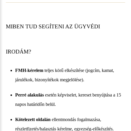
MIBEN TUD SEGÍTENI AZ ÜGYVÉDI
IRODÁM?
FMH-kérelem
teljes körű elkészítése (jogcím, kamat,
járulékok, bizonyítékok megjelölése).
Perré alakulás
esetén képviselet, kereset benyújtása a 15
napos határidőn belül.
Kötelezett oldalán
ellentmondás fogalmazása,
részletfizetés/halasztás kérelme, egyezség-előkészítés.