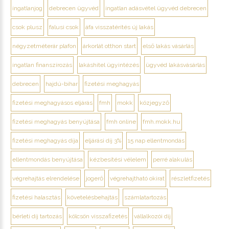
ingatlanjog
debrecen ügyvéd
ingatlan adásvétel ügyvéd debrecen
csok plusz
falusi csok
áfa visszatérítés új lakás
négyzetméterár plafon
árkorlát otthon start
első lakás vásárlás
ingatlan finanszírozás
lakáshitel ügyintézés
ügyvéd lakásvásárlás
debrecen
hajdú-bihar
fizetési meghagyás
fizetési meghagyásos eljárás
fmh
mokk
közjegyző
fizetési meghagyás benyújtása
fmh online
fmh.mokk.hu
fizetési meghagyás díja
eljárási díj 3%
15 nap ellentmondás
ellentmondás benyújtása
kézbesítési vélelem
perré alakulás
végrehajtás elrendelése
jogerő
végrehajtható okirat
részletfizetés
fizetési halasztás
követelésbehajtás
számlatartozás
bérleti díj tartozás
kölcsön visszafizetés
vállalkozói díj