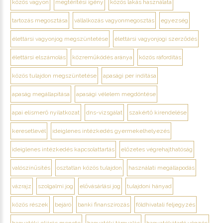
közös vagyon
megtérítési igény
közös lakás használata
tartozás megosztása
vállalkozás vagyonmegosztás
egyezség
élettársi vagyonjog megszüntetése
élettársi vagyonjogi szerződés
élettársi elszámolás
közreműködés aránya
közös ráfordítás
közös tulajdon megszüntetése
apasági per indítása
apaság megállapítása
apasági vélelem megdöntése
apai elismerő nyilatkozat
dns-vizsgálat
szakértő kirendelése
keresetlevél
ideiglenes intézkedés gyermekelhelyezés
ideiglenes intézkedés kapcsolattartás
előzetes végrehajthatóság
valószínűsítés
osztatlan közös tulajdon
használati megállapodás
vázrajz
szolgalmi jog
elővásárlási jog
tulajdoni hányad
közös részek
bejáró
banki finanszírozás
földhivatali feljegyzés