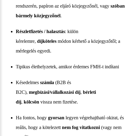
rendszerén, papíron az eljáró közjegyzőnél, vagy
szóban
bármely közjegyzőnél
.
Részletfizetés / halasztás
: külön
kérelemre,
díjköteles
módon kérhető a közjegyzőtől; a
mérlegelés egyedi.
Tipikus élethelyzetek, amikor érdemes FMH-t indítani
Késedelmes
számla
(B2B és
B2C),
megbízási/vállalkozási díj
,
bérleti
díj
,
kölcsön
vissza nem fizetése.
Ha fontos, hogy
gyorsan
legyen végrehajtható okirat, és
reális, hogy a kötelezett
nem fog vitatkozni
(vagy nem