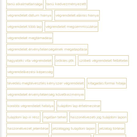
tanú alkalmatlansága
tanú kedvezményezett
végrendelet dátum hiánya
végrendelet aláírás hiánya
végrendelet több lap
végrendelet megsemmisülése
végrendelet megtámadása
végrendelet érvénytelenségének megállapítása
hagyatéki vita végrendelet
öröklés ptk.
szóbeli végrendelet feltételei
végrendelkezési képesség
tévedés megtévesztés kényszer végrendelet
kitagadás formai hibája
végrendelet érvénytelenség következményei
korábbi végrendelet hatálya
tulajdoni lap értelmezése
tulajdoni lap iii rész
ingatlan teher
haszonélvezeti jog tulajdoni lapon
haszonélvezet jelentése
jelzálogjog tulajdoni lapon
jelzálog törlése