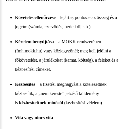
Követelés ellenőrzése
– lejárt-e, pontos-e az összeg és a
jogcím (számla, szerződés, bérleti díj stb.).
Kérelem benyújtása
– a MOKK rendszerében
(fmh.mokk.hu) vagy közjegyzőnél; meg kell jelölni a
főkövetelést, a járulékokat (kamat, költség), a feleket és a
kézbesítési címeket.
Kézbesítés
– a fizetési meghagyást a kötelezettnek
kézbesítik; a „nem kereste” jelzésű küldemény
is
kézbesítettnek minősül
(kézbesítési vélelem).
Vita vagy nincs vita