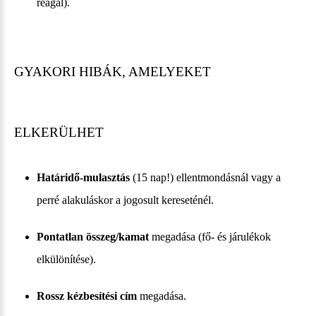
reagál).
GYAKORI HIBÁK, AMELYEKET
ELKERÜLHET
Határidő-mulasztás
(15 nap!) ellentmondásnál vagy a
perré alakuláskor a jogosult kereseténél.
Pontatlan összeg/kamat
megadása (fő- és járulékok
elkülönítése).
Rossz kézbesítési cím
megadása.