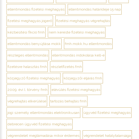
ellentmondás fizetési meghagyás
ellentmondás határideje 15 nap
fizetési meghagyás jogerő
fizetési meghagyás végrehajtás
kézbesítési fikció fmh
nem kereste fizetési meghagyás
ellentmondás benyújtása mokk
fmh.mokk.hu ellentmondás
részleges ellentmondás
ellentmondás indokolása kell-e
fizetésre halasztás fmh
részletfizetés fmh
közjegyző fizetési meghagyás
közjegyzői eljárás fmh
2009. évi l. törvény fmh
elévülés fizetési meghagyás
végrehajtás elkerülése
tartozás behajtás fmh
jogi személy ellentmondás elektronikusan
ügyvéd fizetési meghagyás
debrecen ügyvéd fizetési meghagyás
végrendelet megtámadása mikor érdemes
végrendelet hatálytalansága