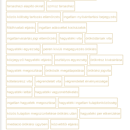
társasházi alapító okirat
szmsz társasház
közös költség tartozás ellenőrzés
ingatlan-nyilvántartási bejegyzés
földhivatali eljárás
ingatlan adásvétel kockázatok
ingatlanvásárlás jogi ellenőrzés
hagyatéki vita
örököstársak vita
hagyatéki egyezség
peren kívüli megegyezés öröklés
közjegyző hagyatéki eljárás
osztályos egyezség
örökrész kivásárlása
hagyaték megosztása
örökösök megállapodása
öröklési jogvita
kötelesrész vita
végrendelet vita
végrendelet érvényessége
hagyatéki leltár
hagyatéki vagyonértékelés
ingatlan hagyaték megosztása
hagyatéki ingatlan tulajdonközösség
közös tulajdon megszüntetése öröklés után
hagyatéki per elkerülése
mediáció öröklési ügyben
közvetítői eljárás