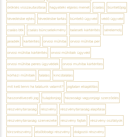
öröklés visszautasítása
hagyatéki eljárás menet
csalás
büntetőjog
tévedésbe ejtés
tévedésbe tartás
büntető ügyvéd
védő ügyvéd
csalás btk
csalás bűncselekmény
baleseti kártérítés
sérelemdíj
járadék
kártérítés
orvosi műhiba
orvosi műhiba per
orvosi műhiba kártérítés
orvosi műhibák ügyvéd
orvosi műhiba peres ügyvédek
orvosi muhiba kártérítes
kórházi műhibák
találás
kincstalálás
mit kell tenni ha találunk valamit?
jogtalan elsajátítás
haszonélvezeti jog
tulajdonjog
házassági vagyonjogi szerződés
részvénytársaság
részvény
részvénytársaság alapítása
részvénytársaság szervezete
részvény fajták
részvény osztályok
törzsrészvény
elsőbbségi részvény
dolgozói részvény