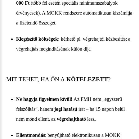
000 Ft
(több fél esetén speciális minimumszabályok
érvényesek). A MOKK rendszere automatikusan kiszámítja
a fizetendő összeget.
Kiegészítő költségek:
kérhető pl. végrehajtói kézbesítés; a
végrehajtás megindításának külön díja
MIT TEHET, HA ÖN A
KÖTELEZETT
?
Ne hagyja figyelmen kívül!
Az FMH nem „egyszerű
felszólítás”, hanem
jogi hatású
irat – ha 15 napon belül
nem mond ellent, az
végrehajtható
lesz.
Ellentmondás
: benyújtható elektronikusan a MOKK