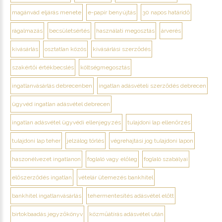
magánvád eljárás menete
e-papír benyújtás
30 napos határidő
rágalmazás
becsületsértés
használati megosztás
árverés
kivásárlás
osztatlan közös
kivásárlási szerződés
szakértői értékbecslés
költségmegosztás
ingatlanvásárlás debrecenben
ingatlan adásvételi szerződés debrecen
ügyvéd ingatlan adásvétel debrecen
ingatlan adásvétel ügyvédi ellenjegyzés
tulajdoni lap ellenőrzés
tulajdoni lap teher
jelzálog törlés
végrehajtási jog tulajdoni lapon
haszonélvezet ingatlanon
foglaló vagy előleg
foglaló szabályai
előszerződés ingatlan
vételár ütemezés bankhitel
bankhitel ingatlanvásárlás
tehermentesítés adásvétel előtt
birtokbaadás jegyzőkönyv
közműátírás adásvétel után