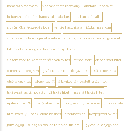
kamatozó részvény
visszaváltható részvény
élettársi kapcsolat
bejegyzett élettársi kapcsolat
élettárs
tilosban talált állat
a gyümölcs felszedés joga
kerítés használata
földtámasz joga
szomszédos telek igénybevétele
az áthajló ágak és átnyúló gyökerek
kilátástól való megfosztás és az árnyékolás
a szomszéd telkére történő ablaknyitás
otthon start
otthon start hitel
otthon start program
3% fix lakáshitel
fix 3% hitel
első otthon hitel
első lakás hitel
lakáshitel 3%
államilag támogatott lakáshitel
lakásvásárlás támogatás
új lakás hitel
használt lakás hitel
építési hitel 3%
önerő lakáshitel
tb jogviszony feltételek
jtm szabály
hfm szabály
banki előminősítés
értékbecslés
közjegyzői okirat
jelzálogjog
elidegenítési és terhelési tilalom
ügyvédi ellenjegyzés