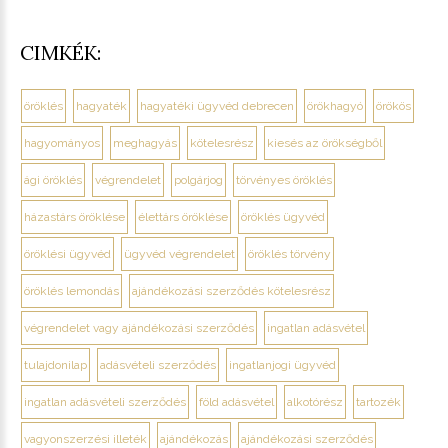
CIMKÉK:
öröklés
hagyaték
hagyatéki ügyvéd debrecen
örökhagyó
örökös
hagyományos
meghagyás
kötelesrész
kiesés az örökségből
ági öröklés
végrendelet
polgárjog
törvényes öröklés
házastárs öröklése
élettárs öröklése
öröklés ügyvéd
öröklési ügyvéd
ügyvéd végrendelet
öröklés törvény
öröklés lemondás
ajándékozási szerződés kötelesrész
végrendelet vagy ajándékozási szerződés
ingatlan adásvétel
tulajdonilap
adásvételi szerződés
ingatlanjogi ügyvéd
ingatlan adásvételi szerződés
föld adásvétel
alkotórész
tartozék
vagyonszerzési illeték
ajándékozás
ajándékozási szerződés